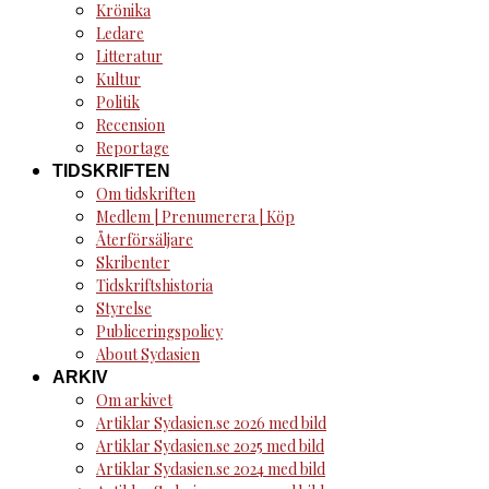
Krönika
Ledare
Litteratur
Kultur
Politik
Recension
Reportage
TIDSKRIFTEN
Om tidskriften
Medlem | Prenumerera | Köp
Återförsäljare
Skribenter
Tidskriftshistoria
Styrelse
Publiceringspolicy
About Sydasien
ARKIV
Om arkivet
Artiklar Sydasien.se 2026 med bild
Artiklar Sydasien.se 2025 med bild
Artiklar Sydasien.se 2024 med bild