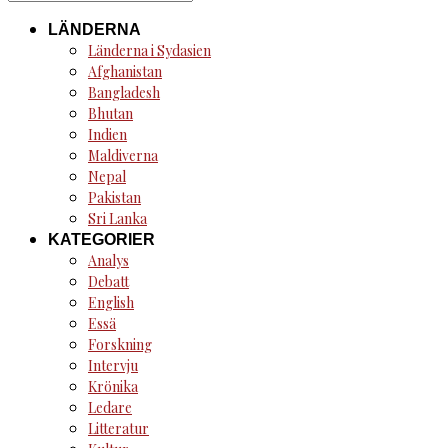
for:
LÄNDERNA
Länderna i Sydasien
Afghanistan
Bangladesh
Bhutan
Indien
Maldiverna
Nepal
Pakistan
Sri Lanka
KATEGORIER
Analys
Debatt
English
Essä
Forskning
Intervju
Krönika
Ledare
Litteratur