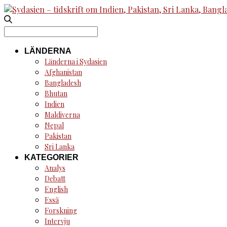
Search
for:
LÄNDERNA
Länderna i Sydasien
Afghanistan
Bangladesh
Bhutan
Indien
Maldiverna
Nepal
Pakistan
Sri Lanka
KATEGORIER
Analys
Debatt
English
Essä
Forskning
Intervju