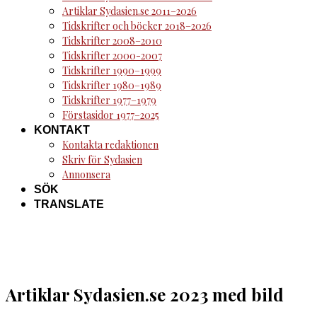
Artiklar Sydasien.se 2011–2026
Tidskrifter och böcker 2018–2026
Tidskrifter 2008–2010
Tidskrifter 2000-2007
Tidskrifter 1990–1999
Tidskrifter 1980–1989
Tidskrifter 1977–1979
Förstasidor 1977–2025
KONTAKT
Kontakta redaktionen
Skriv för Sydasien
Annonsera
SÖK
TRANSLATE
Artiklar Sydasien.se 2023 med bild