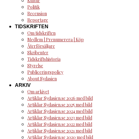
Kultur
Politik
Recension
Reportage
TIDSKRIFTEN
Om tidskriften
Medlem | Prenumerera | Köp
Återförsäljare
Skribenter
Tidskriftshistoria
Styrelse
Publiceringspolicy
About Sydasien
ARKIV
Om arkivet
Artiklar Sydasien.se 2026 med bild
Artiklar Sydasien.se 2025 med bild
Artiklar Sydasien.se 2024 med bild
Artiklar Sydasien.se 2023 med bild
Artiklar Sydasien.se 2022 med bild
Artiklar Sydasien.se 2021 med bild
Artiklar Sydasien.se 2020 med bild