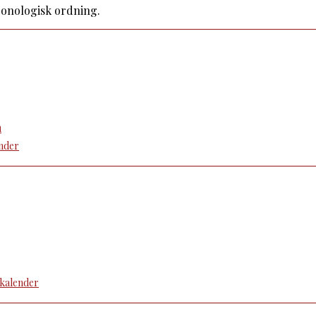
kronologisk ordning.
n
nder
kalender