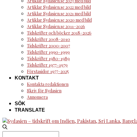
Artiklar Sydasien.se 2023 med bild
Artiklar Sydasien.se 2022 med bild
Artiklar Sydasien.se 2021 med bild
Artiklar Sydasien.se 2020 med bild
Artiklar Sydasien.se 2011–2026
Tidskrifter och böcker 2018–2026
Tidskrifter 2008–2010
Tidskrifter 2000-2007
Tidskrifter 1990–1999
Tidskrifter 1980–1989
Tidskrifter 1977–1979
Förstasidor 1977–2025
KONTAKT
Kontakta redaktionen
Skriv för Sydasien
Annonsera
SÖK
TRANSLATE
Search