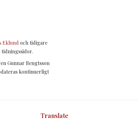
s Eklund
och tidigare
 tidningssidor.
ren Gunnar Bengtsson
pdateras kontinuerligt
Translate