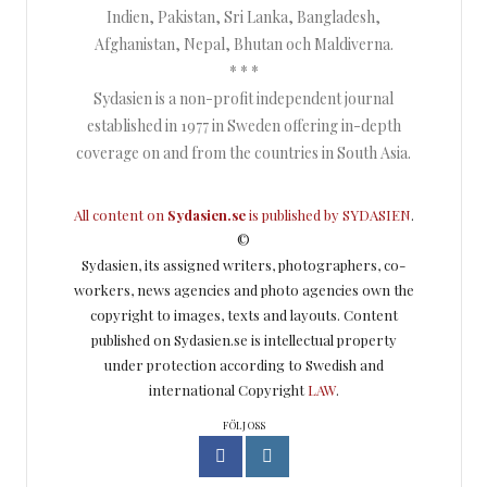
Indien, Pakistan, Sri Lanka, Bangladesh,
Afghanistan, Nepal, Bhutan och Maldiverna.
* * *
Sydasien is a non-profit independent journal
established in 1977 in Sweden offering in-depth
coverage on and from the countries in South Asia.
All content on
Sydasien.se
is published by
SYDASIEN
.
©
Sydasien, its assigned writers, photographers, co-
workers, news agencies and photo agencies own the
copyright to images, texts and layouts. Content
published on Sydasien.se is intellectual property
under protection according to Swedish and
international Copyright
LAW
.
FÖLJ OSS