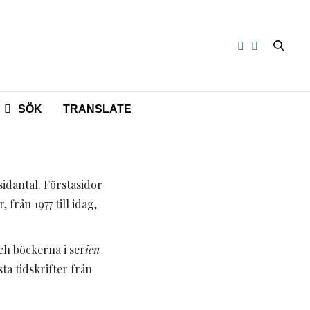
SÖK
TRANSLATE
sidantal. Förstasidor
från 1977 till idag,
och böckerna i ser
ien
esta tidskrifter från