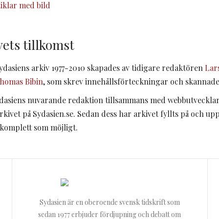
tiklar med bild
vets tillkomst
Sydasiens arkiv 1977-2010 skapades av tidigare redaktören
Lar
homas Bibin
, som skrev innehållsförteckningar och skannade
dasiens nuvarande redaktion tillsammans med webbutveckla
kivet på Sydasien.se. Sedan dess har arkivet fyllts på och up
å komplett som möjligt.
Sydasien är en oberoende svensk tidskrift som
sedan 1977 erbjuder fördjupning och debatt om