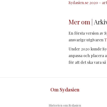
Sydasien.se 2020 – ar
Mer om |
Arki
En första version av 
ansvarige utgivaren
T
Under 2020 kunde Sy
anpassa och placera ar
för att det ska vara s
Om Sydasien
Historien om Sydasien