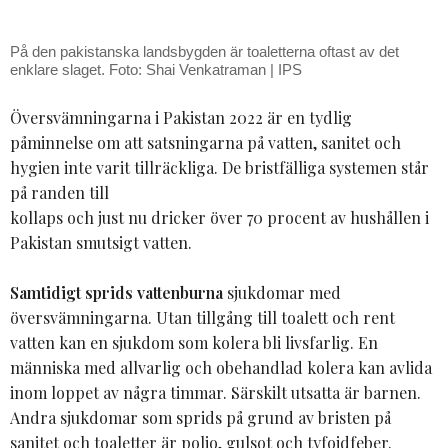
På den pakistanska landsbygden är toaletterna oftast av det
enklare slaget. Foto: Shai Venkatraman | IPS
Översvämningarna i Pakistan 2022 är en tydlig
påminnelse om att satsningarna på vatten, sanitet och
hygien inte varit tillräckliga. De bristfälliga systemen står
på randen till
kollaps och just nu dricker över 70 procent av hushållen i
Pakistan smutsigt vatten.
Samtidigt sprids vattenburna
sjukdomar med
översvämningarna. Utan tillgång till toalett och rent
vatten kan en sjukdom som kolera bli livsfarlig. En
människa med allvarlig och obehandlad kolera kan avlida
inom loppet av några timmar. Särskilt utsatta är barnen.
Andra sjukdomar som sprids på grund av bristen på
sanitet och toaletter är polio, gulsot och tyfoidfeber.