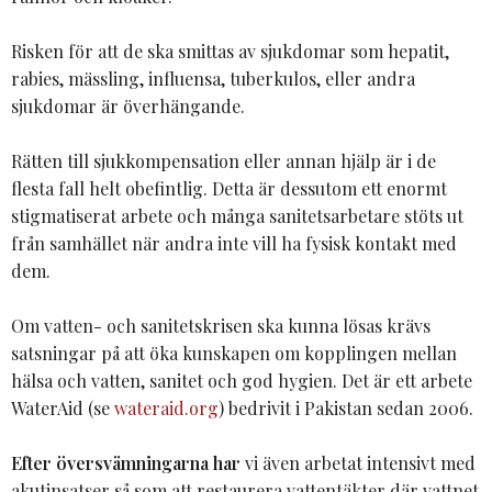
Risken för att de ska smittas av sjukdomar som hepatit,
rabies, mässling, influensa, tuberkulos, eller andra
sjukdomar är överhängande.
Rätten till sjukkompensation eller annan hjälp är i de
flesta fall helt obefintlig. Detta är dessutom ett enormt
stigmatiserat arbete och många sanitetsarbetare stöts ut
från samhället när andra inte vill ha fysisk kontakt med
dem.
Om vatten- och sanitetskrisen ska kunna lösas krävs
satsningar på att öka kunskapen om kopplingen mellan
hälsa och vatten, sanitet och god hygien. Det är ett arbete
WaterAid (se
wateraid.org
) bedrivit i Pakistan sedan 2006.
Efter översvämningarna har
vi även arbetat intensivt med
akutinsatser så som att restaurera vattentäkter där vattnet