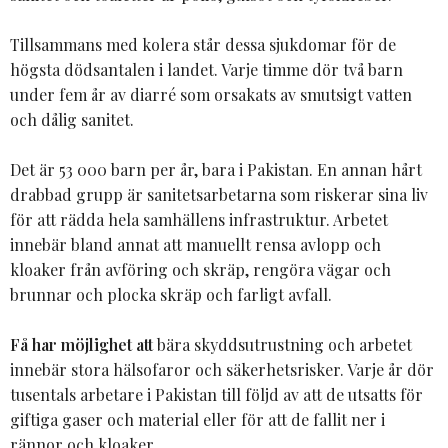
Tillsammans med kolera står dessa sjukdomar för de
högsta dödsantalen i landet. Varje timme dör två barn
under fem år av diarré som orsakats av smutsigt vatten
och dålig sanitet.
Det är 53 000 barn per år, bara i Pakistan. En annan hårt
drabbad grupp är sanitetsarbetarna som riskerar sina liv
för att rädda hela samhällens infrastruktur. Arbetet
innebär bland annat att manuellt rensa avlopp och
kloaker från avföring och skräp, rengöra vägar och
brunnar och plocka skräp och farligt avfall.
Få har möjlighet att
bära skyddsutrustning och arbetet
innebär stora hälsofaror och säkerhetsrisker. Varje år dör
tusentals arbetare i Pakistan till följd av att de utsatts för
giftiga gaser och material eller för att de fallit ner i
rännor och kloaker.