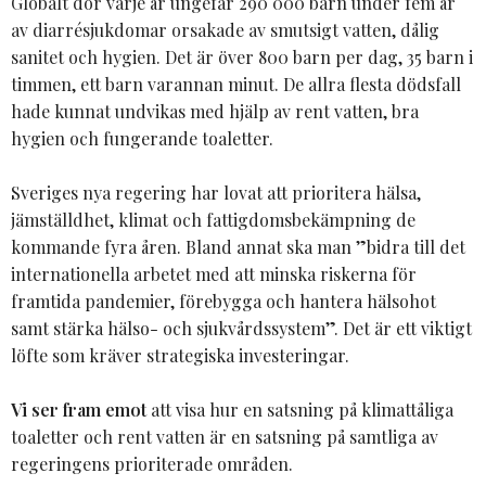
Globalt dör varje år ungefär 290 000 barn under fem år
av diarrésjukdomar orsakade av smutsigt vatten, dålig
sanitet och hygien. Det är över 800 barn per dag, 35 barn i
timmen, ett barn varannan minut. De allra flesta dödsfall
hade kunnat undvikas med hjälp av rent vatten, bra
hygien och fungerande toaletter.
Sveriges nya regering har lovat att prioritera hälsa,
jämställdhet, klimat och fattigdomsbekämpning de
kommande fyra åren. Bland annat ska man ”bidra till det
internationella arbetet med att minska riskerna för
framtida pandemier, förebygga och hantera hälsohot
samt stärka hälso- och sjukvårdssystem”. Det är ett viktigt
löfte som kräver strategiska investeringar.
Vi ser fram emot
att visa hur en satsning på klimattåliga
toaletter och rent vatten är en satsning på samtliga av
regeringens prioriterade områden.