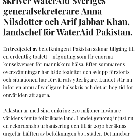
skriver WaterAid Sveriges
generalsekreterare Anna
Nilsdotter och Arif Jabbar Khan,
landschef för WaterAid Pakistan.
En tredjedel av
befolkningen i Pakistan saknar tillgång till
en ordentlig toalett – någonting som får enorma
konsekvenser för människors hälsa. Efter sommarens
översvämningar har både toaletter och avlopp förstörts
och situationen har förvärrats ytterligare. Landet står nu
inför en ännu allvarligare hälsokris och det är hög tid för
omvärlden att agera.
Pakistan är med sina omkring 220 miljoner invånare
världens femte folkrikaste land. Landet genomgår just nu
en rekordsnabb urbanisering och till år 2030 beräknas
ungefär hälften av befolkningen bo i städer. Det innebär