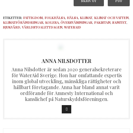
SKRIV UT
PDF
ETIKETTER:
FATTIGDOM
,
FOLKHÄLSA
,
HÄLSA
,
KLIMAT
,
KLIMAT OCH VATTEN
,
KLIMATFÖRÄNDRINGAR
,
KOLERA
,
ÖVERSVÄMNINGAR
,
PAKISTAN
,
SANITET
,
SJUKVÅRD
,
VÄRLDSTOALETTDAGEN
,
WATERAID
ANNA NILSDOTTER
Anna Nilsdotter är sedan 2020 generalsekreterare
för WaterAid Sverige. Hon har omfattande expertis
inom global utveckling, mänskliga rättigheter och
hållbart företagande. Anna har bland annat varit
ordförande för Amnesty International och
kanslichef på Naturskyddsföreningen.