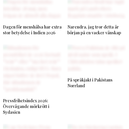
Dagen för menshälsa har extra
Narendra, jag tror detta är
stor betydelse i Indien 2026
början på en vacker vänskap
På språkjakt i Pakistans
Norrland
Pressfrihetsindex 2026:
Övervägande mörkrött i
Sydasien