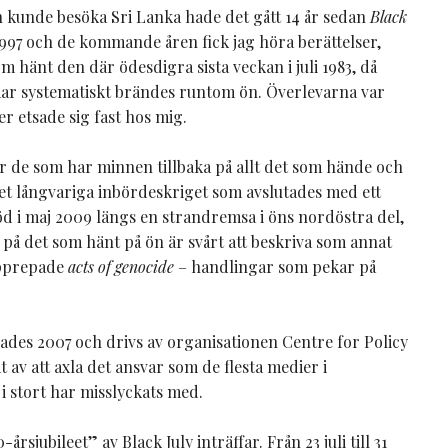
h kunde besöka Sri Lanka hade det gått 14 år sedan
Black
t 1997 och de kommande åren fick jag höra berättelser,
m hänt den där ödesdigra sista veckan i juli 1983, då
ar systematiskt brändes runtom ön. Överlevarna var
er etsade sig fast hos mig.
ser de som har minnen tillbaka på allt det som hände och
det långvariga inbördeskriget som avslutades med ett
öd i maj 2009 längs en strandremsa i öns nordöstra del,
se på det som hänt på ön är svårt att beskriva som annat
upprepade
acts of genocide
– handlingar som pekar på
des 2007 och drivs av organisationen Centre for Policy
t av att axla det ansvar som de flesta medier i
i stort har misslyckats med.
årsjubileet” av Black July inträffar. Från 23 juli till 31