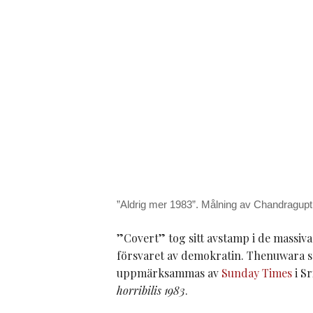
”Aldrig mer 1983”. Målning av Chandragup
”Covert” tog sitt avstamp i de massiva
försvaret av demokratin. Thenuwara som
uppmärksammas av
Sunday Times
i Sr
horribilis 1983
.