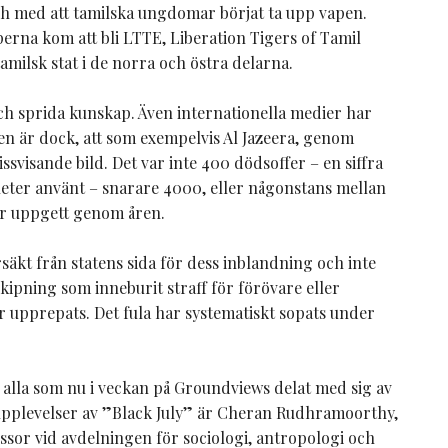
och med att tamilska ungdomar börjat ta upp vapen.
erna kom att bli LTTE, Liberation Tigers of Tamil
amilsk stat i de norra och östra delarna.
 och sprida kunskap. Även internationella medier har
isken är dock, att som exempelvis Al Jazeera, genom
issvisande bild. Det var inte 400 dödsoffer – en siffra
ter använt – snarare 4000, eller någonstans mellan
or uppgett genom åren.
äkt från statens sida för dess inblandning och inte
skipning som inneburit straff för förövare eller
 upprepats. Det fula har systematiskt sopats under
 alla som nu i veckan på Groundviews delat med sig av
upplevelser av ”Black July” är Cheran Rudhramoorthy,
ssor vid avdelningen för sociologi, antropologi och