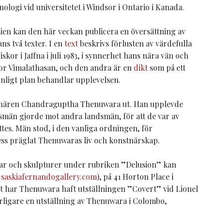
nologi vid universitetet i Windsor i Ontario i Kanada.
ien kan den här veckan publicera en översättning av
ns två texter. I en
text
beskrivs förlusten av värdefulla
skor i Jaffna i juli 1983, i synnerhet hans nära vän och
r Vimalathasan, och den andra är en
dikt
som på ett
nligt plan behandlar upplevelsen.
nstnären Chandraguptha Thenuwara ut. Han upplevde
dsmän gjorde mot andra landsmän, för att de var av
tes. Män stod, i den vanliga ordningen, för
ess präglat Thenuwaras liv och konstnärskap.
ar och skulpturer under rubriken ”Delusion” kan
e
saskiafernandogallery.com
), på 41 Horton Place i
ellt har Thenuwara haft utställningen ”Covert” vid Lionel
erligare en utställning av Thenuwara i Colombo,