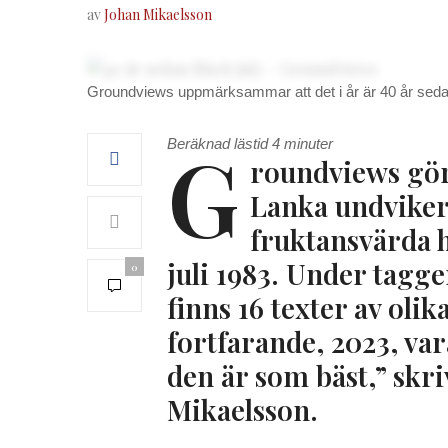
av
Johan Mikaelsson
Groundviews uppmärksammar att det i år är 40 år sedan
G
Beräknad lästid
4
minuter
roundviews gör 
Lanka undviker:
fruktansvärda h
juli 1983. Under tagge
0
finns 16 texter av oli
fortfarande, 2023, var
den är som bäst,” skr
Mikaelsson.