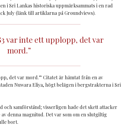
ten i Sri Lankas historiska uppmärksammats i en rad
k July (länk till artiklarna på Groundviews).
3 var inte ett upplopp, det var
mord.”
pp, det var mord.” Citatet är hämtat från en av
staden Nuwara Eliya, högt belägen i bergstrakterna i Sri
ed och samförstånd; visserligen hade det skett attacker
e av denna magnitud. Det var som om en slutgiltig
ulle bort.