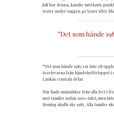
juli har denna, kanske mörkaste punk
texter under taggen 40 Years After Blac
”Det som hände 198
”Det som hände 1983 var inte ett upplo
överlevarna från händelseförloppet i 
Lankas centrala delar.
Här hade människor från alla levt i fr
mot tamiler sedan 1950-talet, men int
lösning skulle ske 1983. Alla tamiler sk