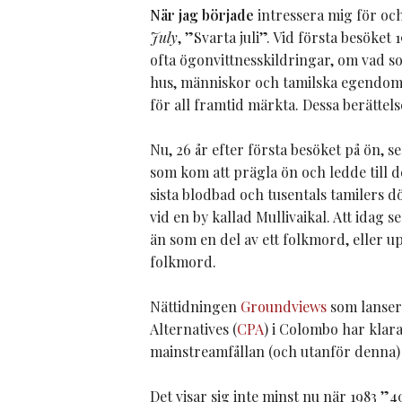
När jag började
intressera mig för oc
July
, ”Svarta juli”. Vid första besöke
ofta ögonvittnesskildringar, om vad so
hus, människor och tamilska egendom
för all framtid märkta. Dessa berättels
Nu, 26 år efter första besöket på ön, 
som kom att prägla ön och ledde till 
sista blodbad och tusentals tamilers d
vid en by kallad Mullivaikal. Att idag 
än som en del av ett folkmord, eller 
folkmord.
Nättidningen
Groundviews
som lansera
Alternatives (
CPA
) i Colombo har klara
mainstreamfållan (och utanför denna) 
Det visar sig inte minst nu när 1983 ”40-