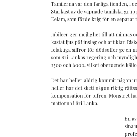
Tamilerna var den farliga fienden, i 
Starkast av de väpnade tamilska grupp
Eelam, som förde krig för en separat t
Jubileer ger möjlighet till att minnas
kastat ljus på i inslag och artiklar. R
felaktiga siffror för dödsoffer ge en m
som Sri Lankas regering och myndighe
2500 och 6000, vilket oberoende käll
Det har heller aldrig kommit någon urs
heller har det skett någon riktig rätts
kompensation för offren. Mönstret har
mattorna i Sri Lanka.
En av
sina 
profe