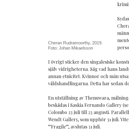
krimi
Sydas
Chera
männi
mento
Cheran Rudramoorthy, 2019.
perso
Foto: Johan Mikaelsson
I övrigt sticker den singalesiske ko
själv vidrigheterna. Såg vad hans lan
annan etnicitet. Kvinnor och män utsat
våldshandlingarna. Detta har sedan d
En utställning av Thenuwara, målning
beskådas i Saskia Fernando Gallery (s
Colombo 23 juli till 23 augusti. Parall
Wendt Gallery, som upphör 31 juli. Ytt
”Fragile”, avslutas 31 juli.