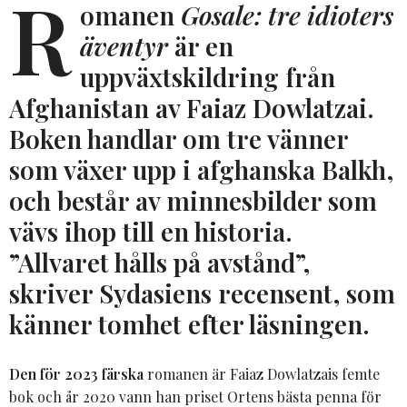
R
omanen
Gosale: tre idioters
äventyr
är en
uppväxtskildring från
Afghanistan av Faiaz Dowlatzai.
Boken handlar om tre vänner
som växer upp i afghanska Balkh,
och består av minnesbilder som
vävs ihop till en historia.
”Allvaret hålls på avstånd”,
skriver Sydasiens recensent, som
känner tomhet efter läsningen.
Den för 2023 färska
romanen är Faiaz Dowlatzais femte
bok och år 2020 vann han priset Ortens bästa penna för