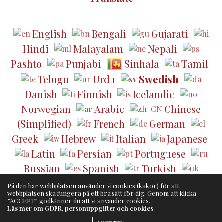
English
Bengali
Gujarati
Hindi
Malayalam
Nepali
Pashto
Punjabi
Sinhala
Tamil
Telugu
Urdu
Swedish
Danish
Finnish
Icelandic
Norwegian
Arabic
Chinese
(Simplified)
French
German
Greek
Hebrew
Italian
Japanese
Latin
Persian
Portuguese
Russian
Spanish
Turkish
Ukrainian
På den här webbplatsen använder vi cookies (kakor) för att
webbplatsen ska fungera på ett bra sätt för dig. Genom att klicka
”ACCEPT” godkänner du att vi använder cookies.
Läs mer om GDPR, personuppgifter och cookies