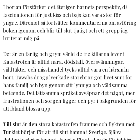
I början förstärker det återigen barnets perspektiv, då
fascinationen för just kiss och bajs kan vara stor för
yngre. Däremot så fortsätter kommentarerna om avföring
boken igenom och blir till slut tjatigt och ett grepp jag
irriterar mig på.
Det är en farlig och grym värld de tre killarna lever i.
Katastrofen är alltid nära, dödsfall, översvämningar,
våldtäkter och misshandel tycks alltid vara en hårsmån
bort. Tawabs drogpåverkade storebror gör livet surt för
hans familj och byn genom sitt lynniga och våldsamma
beteende. Det lättsamma språket avväpnar det något, men
frustrationen och sorgen ligger och pyr i bakgrunden för
att ibland blossa upp.
Till slut är den
stora katastrofen framme och flykten mot
Turkiet börjar för att till slut hamna i Sverige. Själva
flykten beskrivs knappt, kanske för att den är för jobbig