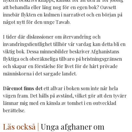
att behandla eller lång nog för en egen bok? Oavsett
innebär flykten en kulmen i narrativet och en början på
något nytt för den unge Tawab.
I tider där diskussioner om återvandring och
invandringsfientlighet tillhör vår vardag kan detta bli en
viktig bok. Dessa minnesbilder beskriver Afghanistans
flyktiga och oberäkneliga tillvaro på bristningsgränsen
och skapar en förståelse för livet för de hårt prövade
människorna i det sargade landet.
Däremot finns det
ett allvar i boken som inte når hela
vägen fram. Det hålls på avstånd, vilket gör att den tyvärr
lämnar mig med en känsla av tomhet i en outvecklad
berättelse.
Läs också |
Unga afghaner om