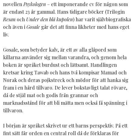
novellen
Psykologen
– ett imponerande cv för någon som
är endast 23 år gammal. Hans tidigare böcker (Trilogin
Resan
och
Under den blå kupolen
) har varit självbiografiska
och även i
Gosale
går det att finna likheter med hans eget
liv.
Gosale, som betyder kalv, är ett av alla glåpord som
killarna använder sig mellan varandra, och genom hela
boken är språket burdust och lättsamt. Handlingen
kretsar kring Tawab och hans två kompisar Mamad och
Norak och deras pojkstreck och mödor för att hanka sig
fram i en hård tillvaro. De lever bokstavligt talat rövare,
då de stjäl mat och godis från grannar och
marknadsstånd för att bli mätta men också få spänning i
tillvaron.
I början är språket skrivet ur ett barns perspektiv. På ett
fint sätt får orden en central roll då de förklaras för