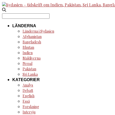
Search
for:
LÄNDERNA
Länderna i Sydasien
Afghanistan
Bangladesh
Bhutan
Indien
Maldiverna
Nepal
Pakistan
Sri Lanka
KATEGORIER
Analys
Debatt
English
Essä
Forskning
Intervju