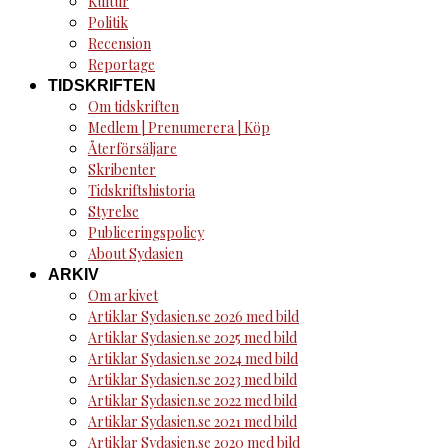
Kultur
Politik
Recension
Reportage
TIDSKRIFTEN
Om tidskriften
Medlem | Prenumerera | Köp
Återförsäljare
Skribenter
Tidskriftshistoria
Styrelse
Publiceringspolicy
About Sydasien
ARKIV
Om arkivet
Artiklar Sydasien.se 2026 med bild
Artiklar Sydasien.se 2025 med bild
Artiklar Sydasien.se 2024 med bild
Artiklar Sydasien.se 2023 med bild
Artiklar Sydasien.se 2022 med bild
Artiklar Sydasien.se 2021 med bild
Artiklar Sydasien.se 2020 med bild