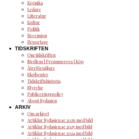
Krönika
Ledare
Litteratur
Kultur
Politik
Recension
Reportage
TIDSKRIFTEN
Om tidskriften
Medlem | Prenumerera | Köp
Återförsäljare
Skribenter
Tidskriftshistoria
Styrelse
Publiceringspolicy
About Sydasien
ARKIV
Om arkivet
Artiklar Sydasien.se 2026 med bild
Artiklar Sydasien.se 2025 med bild
Artiklar Sydasien.se 2024 med bild