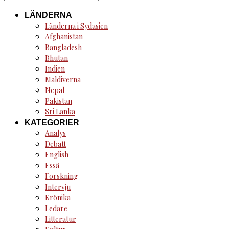
for:
LÄNDERNA
Länderna i Sydasien
Afghanistan
Bangladesh
Bhutan
Indien
Maldiverna
Nepal
Pakistan
Sri Lanka
KATEGORIER
Analys
Debatt
English
Essä
Forskning
Intervju
Krönika
Ledare
Litteratur