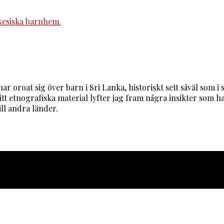
 har oroat sig över barn i Sri Lanka, historiskt sett såväl som
itt etnografiska material lyfter jag fram några insikter som 
ill andra länder.