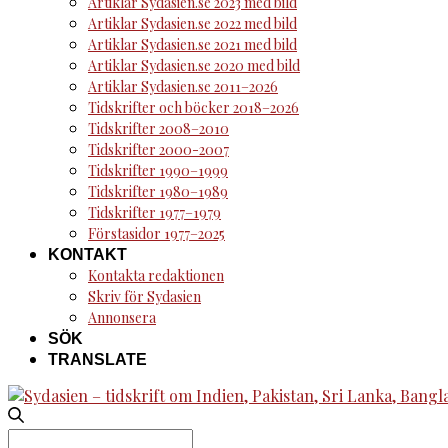
Artiklar Sydasien.se 2023 med bild
Artiklar Sydasien.se 2022 med bild
Artiklar Sydasien.se 2021 med bild
Artiklar Sydasien.se 2020 med bild
Artiklar Sydasien.se 2011–2026
Tidskrifter och böcker 2018–2026
Tidskrifter 2008–2010
Tidskrifter 2000-2007
Tidskrifter 1990–1999
Tidskrifter 1980–1989
Tidskrifter 1977–1979
Förstasidor 1977–2025
KONTAKT
Kontakta redaktionen
Skriv för Sydasien
Annonsera
SÖK
TRANSLATE
Search