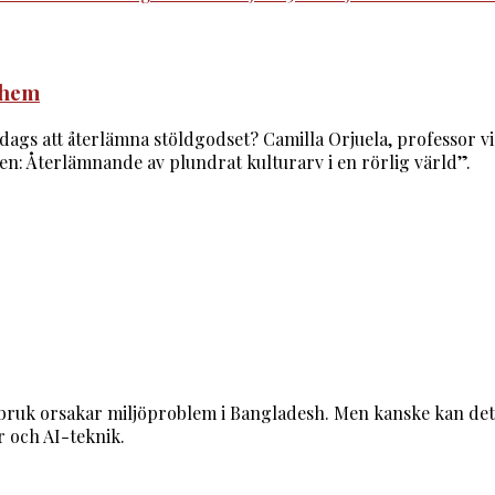
a hem
ags att återlämna stöldgodset? Camilla Orjuela, professor vid
en: Återlämnande av plundrat kulturarv i en rörlig värld”.
bruk orsakar miljöproblem i Bangladesh. Men kanske kan det 
er och AI-teknik.