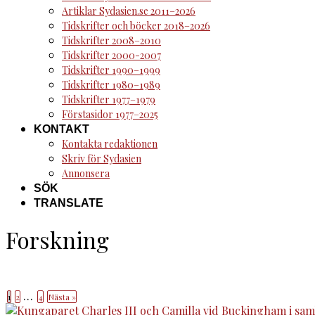
Artiklar Sydasien.se 2011–2026
Tidskrifter och böcker 2018–2026
Tidskrifter 2008–2010
Tidskrifter 2000-2007
Tidskrifter 1990–1999
Tidskrifter 1980–1989
Tidskrifter 1977–1979
Förstasidor 1977–2025
KONTAKT
Kontakta redaktionen
Skriv för Sydasien
Annonsera
SÖK
TRANSLATE
Forskning
…
1
2
4
Nästa »