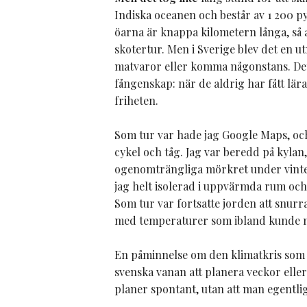
Indiska oceanen och består av 1 200 py
öarna är knappa kilometern långa, så a
skotertur. Men i Sverige blev det en ut
matvaror eller komma någonstans. Det
fångenskap: när de aldrig har fått lära 
friheten.
Som tur var hade jag Google Maps, och
cykel och tåg. Jag var beredd på kylan
ogenomträngliga mörkret under vintern.
jag helt isolerad i uppvärmda rum oc
Som tur var fortsatte jorden att snurra
med temperaturer som ibland kunde m
En påminnelse om den klimatkris som m
svenska vanan att planera veckor ell
planer spontant, utan att man egentli