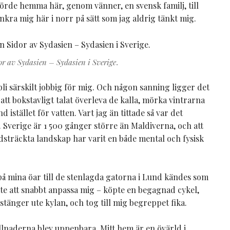
hörde hemma här, genom vänner, en svensk familj, till
kra mig här i norr på sätt som jag aldrig tänkt mig.
r av Sydasien – Sydasien i Sverige
.
 bli särskilt jobbig för mig. Och någon sanning ligger det
r att bokstavligt talat överleva de kalla, mörka vintrarna
d istället för vatten. Vart jag än tittade så var det
. Sverige är 1 500 gånger större än Maldiverna, och att
 vidsträckta landskap har varit en både mental och fysisk
 på mina öar till de stenlagda gatorna i Lund kändes som
ökte att snabbt anpassa mig – köpte en begagnad cykel,
stänger ute kylan, och tog till mig begreppet fika.
illnaderna blev uppenbara. Mitt hem är en övärld i