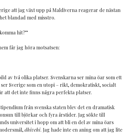
rige att jag växt upp på Maldiverna reagerar de nästan
nhet blandad med misstro.
t komma hit?”
 hem får jag höra motsatsen:
ild av två olika platser. Svenskarna ser mina öar som ett
ser Sverige som en utopi – rikt, demokratiskt, socialt
r att det inte finns några perfekta platser.
stipendium från svenska staten blev det en dramatisk
un till björkar och fyra årstider. Jag sökte till
ds universitet i hopp om att bli en del av mina öars
t modersmål,
dhivehi
. Jag hade inte en aning om att jag lite