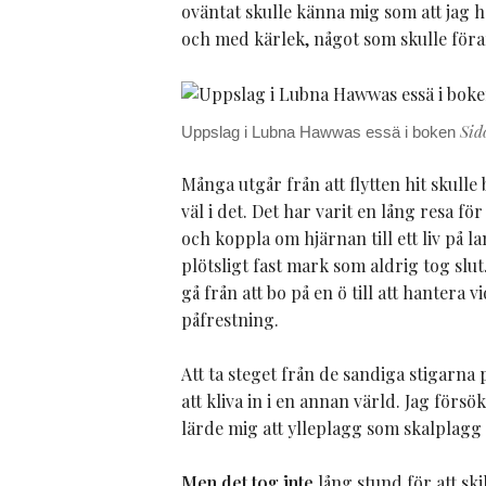
oväntat skulle känna mig som att jag 
och med kärlek, något som skulle föran
Sido
Uppslag i Lubna Hawwas essä i boken
Många utgår från att flytten hit skulle
väl i det. Det har varit en lång resa fö
och koppla om hjärnan till ett liv på lan
plötsligt fast mark som aldrig tog slut
gå från att bo på en ö till att hantera
påfrestning.
Att ta steget från de sandiga stigarna
att kliva in i en annan värld. Jag förs
lärde mig att ylleplagg som skalplagg 
Men det tog inte
lång stund för att sk