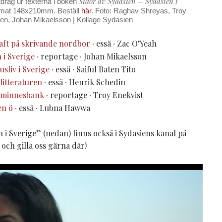
Sidor av Sydasien – Sydasien i
tdrag ur texterna i boken
 format 148x210mm. Beställ
här
. Foto: Raghav Shreyas, Troy
en, Johan Mikaelsson | Kollage Sydasien
aft på skrivande nordbor
∙ essä ∙ Zac O’Yeah
 i Sverige
∙ reportage ∙ Johan Mikaelsson
usliv i Sverige
∙ essä ∙ Saiful Baten Tito
litteraturen
∙ essä ∙ Henrik Schedin
r minnesbank
∙ reportage ∙ Troy Enekvist
en ö
∙ essä ∙ Lubna Hawwa
i Sverige” (nedan) finns också i Sydasiens kanal på
s och gilla oss gärna där!