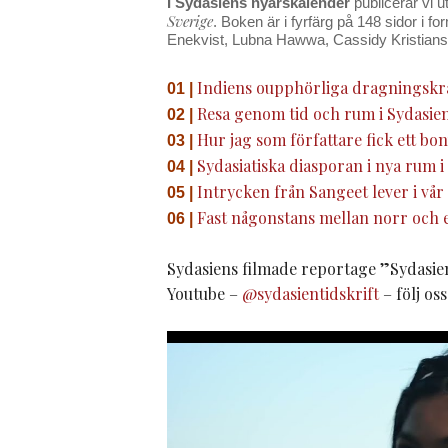
I Sydasiens nyårskalender
publicerar vi u
Sverige
. Boken är i fyrfärg på 148 sidor i
Enekvist, Lubna Hawwa, Cassidy Kristians
Indiens oupphörliga dragningskr
01 |
Resa genom tid och rum i Sydasien
02 |
Hur jag som författare fick ett bon
03 |
Sydasiatiska diasporan i nya rum i 
04 |
Intrycken från Sangeet lever i vå
05 |
Fast någonstans mellan norr och 
06 |
Sydasiens filmade reportage ”Sydasien 
Youtube –
@sydasientidskrift
– följ os