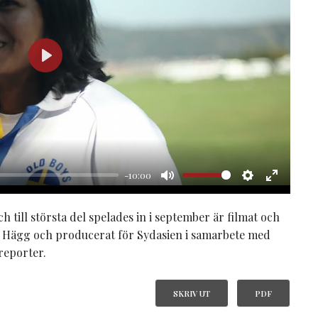
Play
-10:00
Mute
Settings
Enter
fullscre
 till största del spelades in i september är filmat och
e Hägg och producerat för Sydasien i samarbete med
reporter.
SKRIV UT
PDF