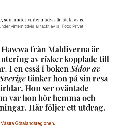
er vintern tidvis är täckt av is. Foto: Privat
 Hawwa från Maldiverna är
ntering av risker kopplade till
. I en essä i
boken
Sidor av
 Sverige
tänker hon
på sin resa
världar. Hon ser oväntade
r om var hon hör hemma och
ingar. Här följer ett utdrag.
n Västra Götalandsregionen.