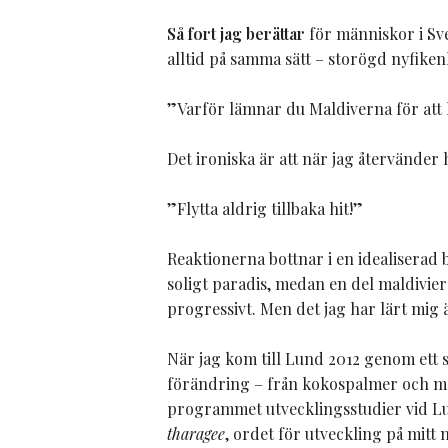
Så fort jag berättar
för människor i Sve
alltid på samma sätt – storögd nyfike
”Varför lämnar du Maldiverna för at
Det ironiska är att när jag återvänder
”Flytta aldrig tillbaka hit!”
Reaktionerna bottnar i en idealiserad b
soligt paradis, medan en del maldivier 
progressivt. Men det jag har lärt mig ä
När jag kom till Lund 2012 genom ett 
förändring – från kokospalmer och mons
programmet utvecklingsstudier vid Lun
tharagee
, ordet för utveckling på mit