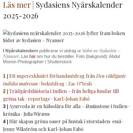
Läs mer |
Sydasiens Nyårskalender
2025-2026
Sidor av Sydasien –
I Nyårskalendern
publicerar vi utdrag ur
Nyanser
. Läs
här
om hur du beställer. Foto (bakgrund): Abdul
Momin Photographer | Shutterstock
Ett superexklusivt förhandsutdrag från
Den väldigaste
1 |
indiska matresan
∙ bokutdrag ∙ Zac O’Yeah
Trädgårdshistoria i Indien – från heliga lundar till
2 |
gröna tak
∙ reportage ∙ Karl-Johan Fabó
Ayurveda är en hälsolära för alla – åtminstone i Indien ∙
3 |
krönika ∙ Julia Wiræus
Här skapas gröna oaser på hustak i storstaden∙ essä ∙
4 |
Jenny Wikström och Karl-Johan Fabó