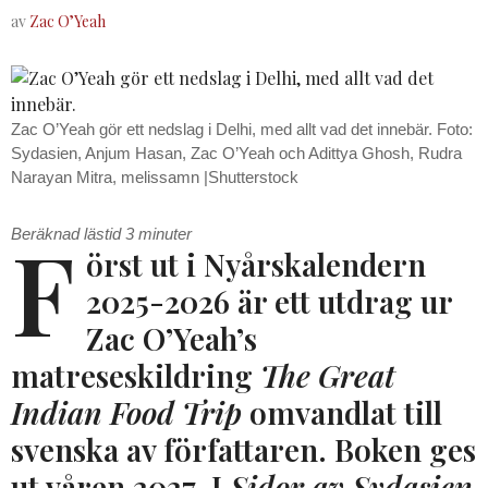
av
Zac O’Yeah
Zac O’Yeah gör ett nedslag i Delhi, med allt vad det innebär. Foto:
Sydasien, Anjum Hasan, Zac O’Yeah och Adittya Ghosh, Rudra
Narayan Mitra, melissamn |Shutterstock
F
Beräknad lästid
3
minuter
örst ut i Nyårskalendern
2025-2026 är ett utdrag ur
Zac O’Yeah’s
matreseskildring
The Great
Indian Food Trip
omvandlat till
svenska av författaren. Boken ges
ut våren 2027. I
Sidor av Sydasien