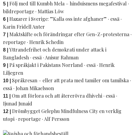
Följ med till Kumbh Mela – hinduismens megafestival ∙
5 |
bildreportage ∙ Mattias Löw
Hazarer i Sverige: ”Kalla oss inte afghaner” ∙ essä ∙
6 |
Karin Fridell Anter
Maktskifte och förändringar efter Gen-Z-protesterna ∙
7 |
reportage ∙ Henrik Schedin
Yttrandefrihet och demokrati under attack i
8 |
Bangladesh ∙ essä ∙ Anisur Rahman
På språkjakt i Pakistans Norrland ∙ essä ∙ Henrik
9 |
Liljegren
Språkresan – eller att prata med tamiler om tamilska ∙
10 |
essä ∙ Johan Mikaelsson
Om att förlora och att återerövra dhivehi ∙ essä ∙
11 |
Ijunad Junaid
Drömbygget Gelephu Mindfulness City en verklig
12 |
utopi ∙ reportage ∙ Alf Persson