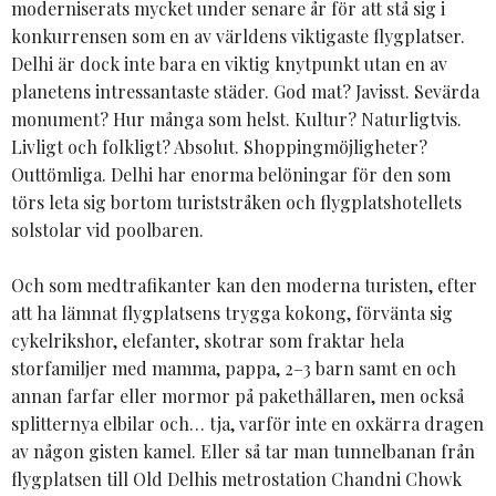
moderniserats mycket under senare år för att stå sig i
konkurrensen som en av världens viktigaste flygplatser.
Delhi är dock inte bara en viktig knytpunkt utan en av
planetens intressantaste städer. God mat? Javisst. Sevärda
monument? Hur många som helst. Kultur? Naturligtvis.
Livligt och folkligt? Absolut. Shoppingmöjligheter?
Outtömliga. Delhi har enorma belöningar för den som
törs leta sig bortom turiststråken och flygplatshotellets
solstolar vid poolbaren.
Och som medtrafikanter kan den moderna turisten, efter
att ha lämnat flygplatsens trygga kokong, förvänta sig
cykelrikshor, elefanter, skotrar som fraktar hela
storfamiljer med mamma, pappa, 2–3 barn samt en och
annan farfar eller mormor på pakethållaren, men också
splitternya elbilar och… tja, varför inte en oxkärra dragen
av någon gisten kamel. Eller så tar man tunnelbanan från
flygplatsen till Old Delhis metrostation Chandni Chowk