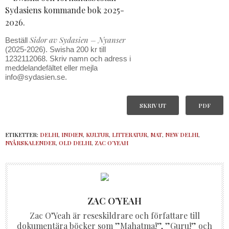
Sidor av Sydasien – Nyanser
Beställ
(2025-2026). Swisha 200 kr till
1232112068. Skriv namn och adress i
meddelandefältet eller mejla
info@sydasien.se.
SKRIV UT
PDF
ETIKETTER:
DELHI
,
INDIEN
,
KULTUR
,
LITTERATUR
,
MAT
,
NEW DELHI
,
NYÅRSKALENDER
,
OLD DELHI
,
ZAC O’YEAH
ZAC O’YEAH
Zac O’Yeah är reseskildrare och författare till
dokumentära böcker som ”Mahatma!”, ”Guru!” och