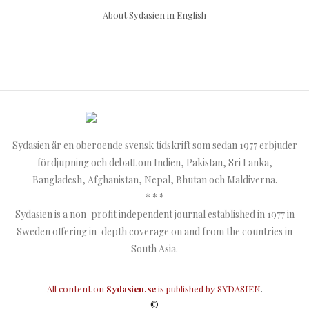
About Sydasien in English
Sydasien är en oberoende svensk tidskrift som sedan 1977 erbjuder
fördjupning och debatt om Indien, Pakistan, Sri Lanka,
Bangladesh, Afghanistan, Nepal, Bhutan och Maldiverna.
* * *
Sydasien is a non-profit independent journal established in 1977 in
Sweden offering in-depth coverage on and from the countries in
South Asia.
All content on
Sydasien.se
is published by
SYDASIEN
.
©