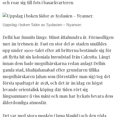
och roar sig till fots i basarkvarteren.
Uppslag i boken Sidor av Sydasien – Nyanser.
Delhi har funnits länge. Minst åttahundra år. Förmodligen
mer än tretusen år. Fast en stor del av staden smälldes
upp under 1900-talet efter att britterna bestämde sig för
att flytta hit sin koloniala huvudstad från Calcutta. Långt
innan dess hade mogulhärskarna redan anlagt Delhis
gamla stad, Shahjahanabad efter grundaren tillika
mogulhärskaren Jahan som (föreställer man sig) tog det
första spadtaget år 1638, och det är än idag en högst
levande orientalisk köping där tiden rört sig
långsammare (i viss mån) och man har lyckats bevara dess
ålderdomliga atmosfär.
Det var med stora moskén (Jama Masjid) och den röda