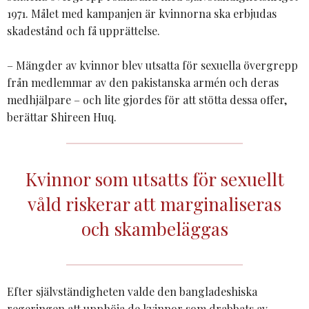
1971. Målet med kampanjen är kvinnorna ska erbjudas
skadestånd och få upprättelse.
– Mängder av kvinnor blev utsatta för sexuella övergrepp
från medlemmar av den pakistanska armén och deras
medhjälpare – och lite gjordes för att stötta dessa offer,
berättar Shireen Huq.
Kvinnor som utsatts för sexuellt
våld riskerar att marginaliseras
och skambeläggas
Efter självständigheten valde den bangladeshiska
regeringen att upphöja de kvinnor som drabbats av