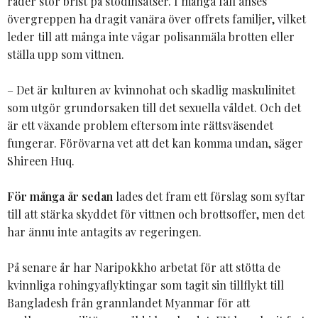
råder stor brist på stödinsatser. I många fall anses
övergreppen ha dragit vanära över offrets familjer, vilket
leder till att många inte vågar polisanmäla brotten eller
ställa upp som vittnen.
– Det är kulturen av kvinnohat och skadlig maskulinitet
som utgör grundorsaken till det sexuella våldet. Och det
är ett växande problem eftersom inte rättsväsendet
fungerar. Förövarna vet att det kan komma undan, säger
Shireen Huq.
För många år sedan
lades det fram ett förslag som syftar
till att stärka skyddet för vittnen och brottsoffer, men det
har ännu inte antagits av regeringen.
På senare år har Naripokkho arbetat för att stötta de
kvinnliga rohingyaflyktingar som tagit sin tillflykt till
Bangladesh från grannlandet Myanmar för att