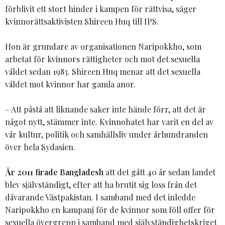
förblivit ett stort hinder i kampen för rättvisa, säger
kvinnorättsaktivisten Shireen Huq till IPS.
Hon är grundare av organisationen Naripokkho, som
arbetat för kvinnors rättigheter och mot det sexuella
våldet sedan 1983. Shireen Huq menar att det sexuella
våldet mot kvinnor har gamla anor.
– Att påstå att liknande saker inte hände förr, att det är
något nytt, stämmer inte. Kvinnohatet har varit en del av
vår kultur, politik och samhällsliv under århundranden
över hela Sydasien.
År 2011 firade Bangladesh
att det gått 40 år sedan landet
blev självständigt, efter att ha brutit sig loss från det
dåvarande Västpakistan. I samband med det inledde
Naripokkho en kampanj för de kvinnor som föll offer för
sexuella övergrepp i samband med självständighetskriget