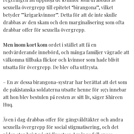
sexuella övergrepp till epitetet “birangona”, vilket
betyder ”krigarkvinnor”. Detta för att de inte skulle
drabbas av den skam och den marginalisering som ofta
drabbar offer för sexuella övergrepp.
Men inom kort kom
ordet i stället att få en
nedvärderande innebörd, och många familjer vägrade att
välkomna tillbaka flickor och kvinnor som hade blivit
utsatta för övergrepp. De blev ofta utfrysta.
– En av dessa birangona-systrar har berättat att det som
de pakistanska soldaterna utsatte henne för 1971 innebar
att hon blev bestulen på resten av sitt liv, säger Shireen
Huq.
Även i dag drabbas offer för gängvåldtäkter och andra
sexuella övergrepp för social stigmatisering, och det