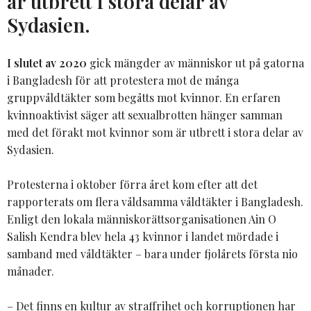
är utbrett i stora delar av
Sydasien.
I slutet av 2020
gick mängder av människor ut på gatorna
i Bangladesh för att protestera mot de många
gruppvåldtäkter som begåtts mot kvinnor. En erfaren
kvinnoaktivist säger att sexualbrotten hänger samman
med det förakt mot kvinnor som är utbrett i stora delar av
Sydasien.
Protesterna i oktober förra året kom efter att det
rapporterats om flera våldsamma våldtäkter i Bangladesh.
Enligt den lokala människorättsorganisationen Ain O
Salish Kendra blev hela 43 kvinnor i landet mördade i
samband med våldtäkter – bara under fjolårets första nio
månader.
– Det finns en kultur av straffrihet och korruptionen har