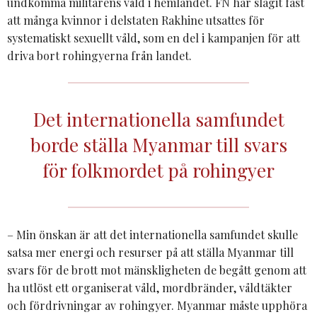
undkomma militärens våld i hemlandet. FN har slagit fast
att många kvinnor i delstaten Rakhine utsattes för
systematiskt sexuellt våld, som en del i kampanjen för att
driva bort rohingyerna från landet.
Det internationella samfundet
borde ställa Myanmar till svars
för folkmordet på rohingyer
– Min önskan är att det internationella samfundet skulle
satsa mer energi och resurser på att ställa Myanmar till
svars för de brott mot mänskligheten de begått genom att
ha utlöst ett organiserat våld, mordbränder, våldtäkter
och fördrivningar av rohingyer. Myanmar måste upphöra