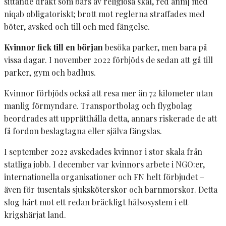
sittande dräkt som bärs av religiösa skäl, red anm] med
niqab obligatoriskt; brott mot reglerna straffades med
böter, avsked och till och med fängelse.
Kvinnor fick till en början
besöka parker, men bara på
vissa dagar. I november 2022 förbjöds de sedan att gå till
parker, gym och badhus.
Kvinnor förbjöds också att resa mer än 72 kilometer utan
manlig förmyndare. Transportbolag och flygbolag
beordrades att upprätthålla detta, annars riskerade de att
få fordon beslagtagna eller själva fängslas.
I september 2022 avskedades kvinnor i stor skala från
statliga jobb. I december var kvinnors arbete i NGO:er,
internationella organisationer och FN helt förbjudet –
även för tusentals sjuksköterskor och barnmorskor. Detta
slog hårt mot ett redan bräckligt hälsosystem i ett
krigshärjat land.