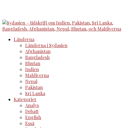
Länderna
Länderna i Sydasien
Afghanistan
Bangladesh
Bhutan
Indien
Maldiverna
Nepal
Pakistan
Sri Lanka
Kategorier
Analys
Debatt
English
Essä