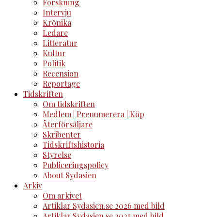
Forskning
Intervju
Krönika
Ledare
Litteratur
Kultur
Politik
Recension
Reportage
Tidskriften
Om tidskriften
Medlem | Prenumerera | Köp
Återförsäljare
Skribenter
Tidskriftshistoria
Styrelse
Publiceringspolicy
About Sydasien
Arkiv
Om arkivet
Artiklar Sydasien.se 2026 med bild
Artiklar Sydasien.se 2025 med bild