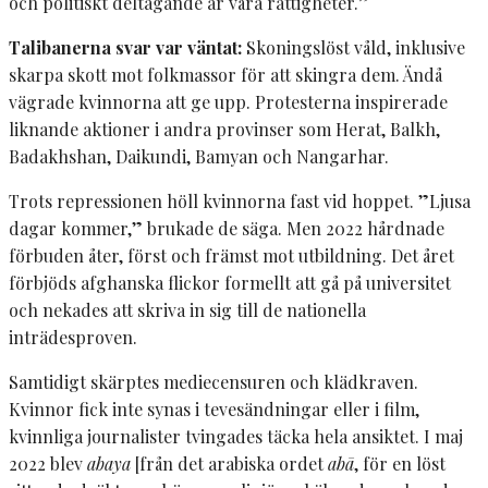
och politiskt deltagande är våra rättigheter.”
Talibanerna svar var väntat:
Skoningslöst våld, inklusive
skarpa skott mot folkmassor för att skingra dem. Ändå
vägrade kvinnorna att ge upp. Protesterna inspirerade
liknande aktioner i andra provinser som Herat, Balkh,
Badakhshan, Daikundi, Bamyan och Nangarhar.
Trots repressionen höll kvinnorna fast vid hoppet. ”Ljusa
dagar kommer,” brukade de säga. Men 2022 hårdnade
förbuden åter, först och främst mot utbildning. Det året
förbjöds afghanska flickor formellt att gå på universitet
och nekades att skriva in sig till de nationella
inträdesproven.
Samtidigt skärptes mediecensuren och klädkraven.
Kvinnor fick inte synas i tevesändningar eller i film,
kvinnliga journalister tvingades täcka hela ansiktet. I maj
2022 blev
abaya
[från det arabiska ordet
abā
,
för en löst