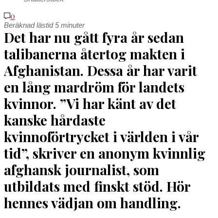
0
Beräknad lästid
5
minuter
D
et har nu gått fyra år sedan
talibanerna återtog makten i
Afghanistan. Dessa år har varit
en lång mardröm för landets
kvinnor. ”Vi har känt av det
kanske hårdaste
kvinnoförtrycket i världen i vår
tid
”
, skriver en anonym kvinnlig
afghansk journalist, som
utbildats med finskt stöd. Hör
hennes vädjan om handling.