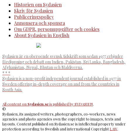
Historien om Sydasien
Skriv för Sydasien
Publiceringspolicy
Annonsera och sponsra
Om GDPR, personuppgifter och cookies
About Sydasien in English
Sydasien är en oberoende svensk tidskrift som sedan 1977 erbjuder
fördjupning och debatt om Indien, Pakistan, Sri Lanka, Bangladesh,
Afghanistan, Nepal, Bhutan och Maldiverna.
* * *
Sydasien is a non-profit independent journal established in 1977 in
Sweden offering in-depth coverage on and from the countries in
South Asia.
All content on
Sydasien.se
is published by
SYDASIEN
.
©
Sydasien, its assigned writers, photographers, co-workers, news
agencies and photo agencies own the copyright to images, texts and
layouts. Content published on Sydasien.se is intellectual property under
protection according to Swedish and international Copyright
LAW
.