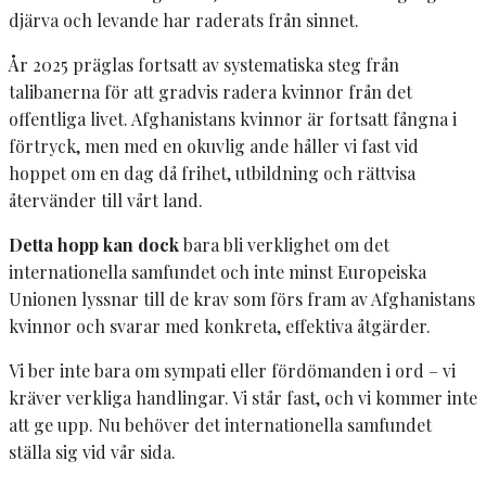
djärva och levande har raderats från sinnet.
År 2025 präglas fortsatt av systematiska steg från
talibanerna för att gradvis radera kvinnor från det
offentliga livet. Afghanistans kvinnor är fortsatt fångna i
förtryck, men med en okuvlig ande håller vi fast vid
hoppet om en dag då frihet, utbildning och rättvisa
återvänder till vårt land.
Detta hopp kan dock
bara bli verklighet om det
internationella samfundet och inte minst Europeiska
Unionen lyssnar till de krav som förs fram av Afghanistans
kvinnor och svarar med konkreta, effektiva åtgärder.
Vi ber inte bara om sympati eller fördömanden i ord – vi
kräver verkliga handlingar. Vi står fast, och vi kommer inte
att ge upp. Nu behöver det internationella samfundet
ställa sig vid vår sida.