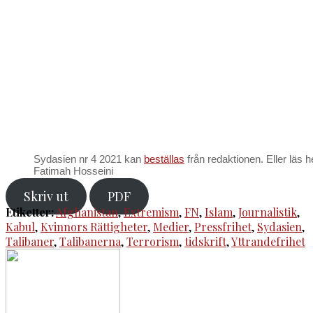
Sydasien nr 4 2021 kan
beställas
från redaktionen. Eller läs 
Fatimah Hosseini
Skriv ut
PDF
Etiketter:
Afghanistan
,
Extremism
,
FN
,
Islam
,
Journalistik
,
Kabul
,
Kvinnors Rättigheter
,
Medier
,
Pressfrihet
,
Sydasien
,
Talibaner
,
Talibanerna
,
Terrorism
,
tidskrift
,
Yttrandefrihet