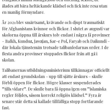
ålades att bära heltäckande klädsel och fick inte resa utan
en manlig förmyndare.
År 2021 blev smärtsamt, kvävande och djupt traumatiskt
för Afghanistans kvinnor och flickor. I slutet av augusti var
skolorna öppna till årskurs tolv endast i några få provinser
– Balkh, Kunduz, Jawzjan, Sar-e Pol, Faryab och Daikundi –
där lokala tjänstemän trotsade talibanledarnas order. I de
flesta andra provinser stoppades flickor från att gå i
skolan.
Talibanernas utbildningsministerium tillkännagav officiellt
att endast grundskolan – upp till sjätte årskurs – skulle
förbli öppen för flickor. Högre klasser suspenderades
”tills vidare”. De skulle bara få öppna igen om ”islamiska
regler följdes, såsom korrekt religiös klädsel.” Fyra år
senare står detta så kallade tillfälliga stopp fortfarande
fast.