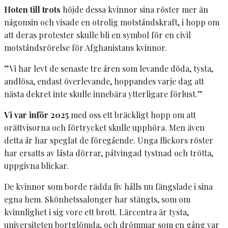
Hoten till trots
höjde dessa kvinnor sina röster mer än
någonsin och visade en otrolig motståndskraft, i hopp om
att deras protester skulle bli en symbol för en civil
motståndsrörelse för Afghanistans kvinnor.
”Vi har levt de senaste tre åren som levande döda, tysta,
andlösa, endast överlevande, hoppandes varje dag att
nästa dekret inte skulle innebära ytterligare förlust.”
Vi var inför 2025
med oss ett bräckligt hopp om att
orättvisorna och förtrycket skulle upphöra. Men även
detta år har speglat de föregående. Unga flickors röster
har ersatts av låsta dörrar, påtvingad tystnad och trötta,
uppgivna blickar.
De kvinnor som borde rädda liv hålls nu fängslade i sina
egna hem. Skönhetssalonger har stängts, som om
kvinnlighet i sig vore ett brott. Lärcentra är tysta,
universiteten bortglömda, och drömmar som en gång var