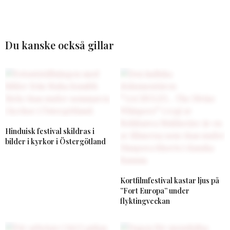
Du kanske också gillar
Hinduisk festival skildras i
bilder i kyrkor i Östergötland
Kortfilmfestival kastar ljus på
”Fort Europa” under
flyktingveckan