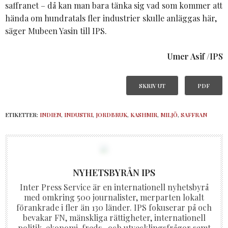
saffranet – då kan man bara tänka sig vad som kommer att
hända om hundratals fler industrier skulle anläggas här,
säger Mubeen Yasin till IPS.
Umer Asif /IPS
SKRIV UT
PDF
ETIKETTER:
INDIEN
,
INDUSTRI
,
JORDBRUK
,
KASHMIR
,
MILJÖ
,
SAFFRAN
NYHETSBYRÅN IPS
Inter Press Service är en internationell nyhetsbyrå
med omkring 500 journalister, merparten lokalt
förankrade i fler än 130 länder. IPS fokuserar på och
bevakar FN, mänskliga rättigheter, internationell
politik, ekonomi, freds- och utvecklingsfrågor samt