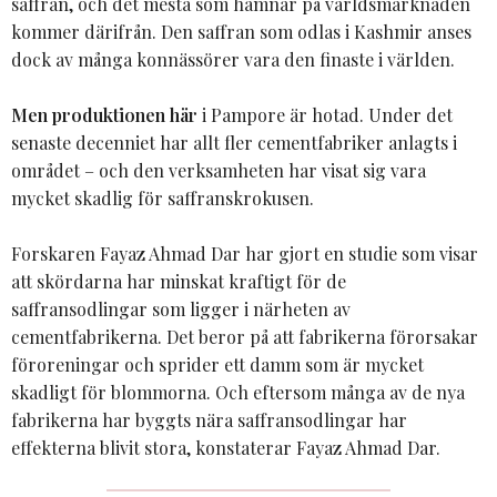
saffran, och det mesta som hamnar på världsmarknaden
kommer därifrån. Den saffran som odlas i Kashmir anses
dock av många konnässörer vara den finaste i världen.
Men produktionen här
i Pampore är hotad. Under det
senaste decenniet har allt fler cementfabriker anlagts i
området – och den verksamheten har visat sig vara
mycket skadlig för saffranskrokusen.
Forskaren Fayaz Ahmad Dar har gjort en studie som visar
att skördarna har minskat kraftigt för de
saffransodlingar som ligger i närheten av
cementfabrikerna. Det beror på att fabrikerna förorsakar
föroreningar och sprider ett damm som är mycket
skadligt för blommorna. Och eftersom många av de nya
fabrikerna har byggts nära saffransodlingar har
effekterna blivit stora, konstaterar Fayaz Ahmad Dar.