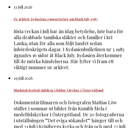
31 juli 2026
Ur arkivet: Sydasiens rapportering om Black July 1983
Sista veckan i juli har än idag betydelse, inte bara för
alla drabbade tamilska släkter och familjer i Sri
Lanka, utan för alla som följt landet sedan
inbördeskrigets dagar. I Sydasienbulletinen nr 3 1983
ägnades 16 sidor åt Black July. Sydasien återkommer
till de mörka händelserna. Här lyfter vi fram ett
viktigt nummer ur arkivet.
19 juli 2026
Hinduisk festival skildras i bilder i kyrkor i Östergötland
Dokumentärfilmaren och fotografen Mattias Löw
ställer i sommar ut bilder från Kumbh Mela i
medeltidskyrkor i Östergötland. De 30 fotografierna
i utställningen ”Det eviga sökandet” hänger till och
med 21 juli i Kristbergs kyrka och från och med 22 juli