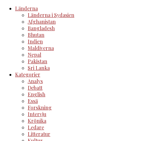
Länderna
Länderna i Sydasien
Afghanistan
Bangladesh
Bhutan
Indien
Maldiverna
Nepal
Pakistan
Sri Lanka
Kategorier
Analys
Debatt
English
Essä
Forskning
Intervju
Krönika
Ledare
Litteratur
Kultur