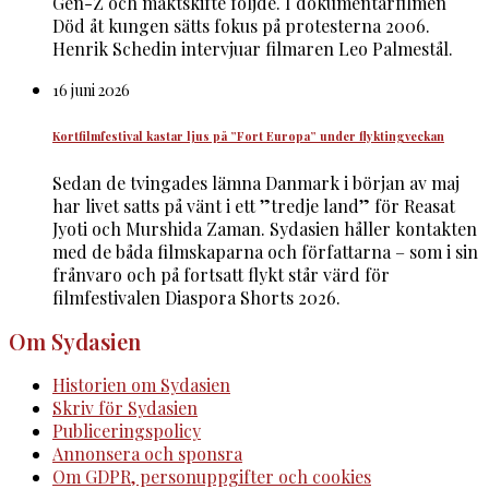
Gen-Z och maktskifte följde. I dokumentärfilmen
Död åt kungen sätts fokus på protesterna 2006.
Henrik Schedin intervjuar filmaren Leo Palmestål.
16 juni 2026
Kortfilmfestival kastar ljus på ”Fort Europa” under flyktingveckan
Sedan de tvingades lämna Danmark i början av maj
har livet satts på vänt i ett ”tredje land” för Reasat
Jyoti och Murshida Zaman. Sydasien håller kontakten
med de båda filmskaparna och författarna – som i sin
frånvaro och på fortsatt flykt står värd för
filmfestivalen Diaspora Shorts 2026.
Om Sydasien
Historien om Sydasien
Skriv för Sydasien
Publiceringspolicy
Annonsera och sponsra
Om GDPR, personuppgifter och cookies