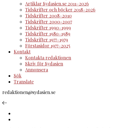
Artiklar Sydasien.se 2011–2026
Tidskrifter och böcker 2018–2026
Tidskrifter 2008–2010
Tidskrifter 2000-2007
Tidskrifter 1990–1999
Tidskrifter 1980–1989
Tidskrifter 1977–1979
Förstasidor 1977–2025
Kontakt
Kontakta redaktionen
Skriv för Sydasien
Annonsera
Sök
Translate
redaktionen@sydasien.se