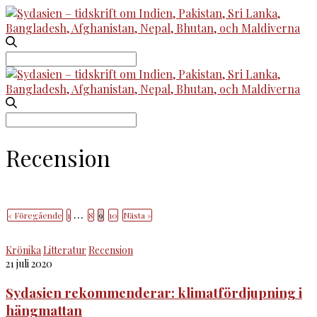
Search
for:
Search
for:
Recension
…
« Föregående
1
8
9
10
Nästa »
Krönika
Litteratur
Recension
21 juli 2020
Sydasien rekommenderar: klimatfördjupning i
hängmattan