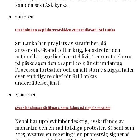
kan den ses i Ask kyrka.
7 juli 2026
Utredningen av påskterrordåden ett trendbrott i Sri Lanka
Sri Lanka har präglats av straffrihet, då
ansvarsutkrävande efter krig, katastrofer och
nationella tragedier har uteblivit. Terrorattackerna
på påskdagen den 21 april 2019 är ett undantag.
Processen fortsätter och en allt större skugga faller
över en tidigare chef för Sri Lankas
underrättelsetjänst.
25 juni 2026
Svensk dokumentärfilmare satte fokus på Nepals maoism
Nepal har upplevt inbördeskrig, avskaffande av
monarkin och en rad folkliga protester. Så sent som
2025 avsattes en regering i en protestvåg signerad