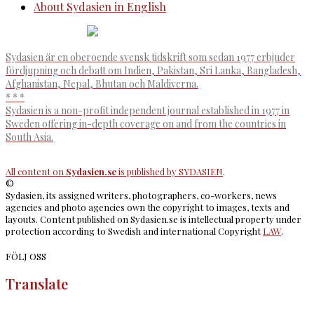
About Sydasien in English
Sydasien är en oberoende svensk tidskrift som sedan 1977 erbjuder
fördjupning och debatt om Indien, Pakistan, Sri Lanka, Bangladesh,
Afghanistan, Nepal, Bhutan och Maldiverna.
* * *
Sydasien is a non-profit independent journal established in 1977 in
Sweden offering in-depth coverage on and from the countries in
South Asia.
All content on
Sydasien.se
is published by
SYDASIEN
.
©
Sydasien, its assigned writers, photographers, co-workers, news
agencies and photo agencies own the copyright to images, texts and
layouts. Content published on Sydasien.se is intellectual property under
protection according to Swedish and international Copyright
LAW
.
FÖLJ OSS
Translate