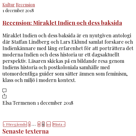
Kultur
Recension
1 december 2018
Recension: Miraklet Indien och dess baksida
Miraklet Indien och dess baksida är en nyutgiven antologi
där Staffan Lindberg och Lars Eklund samlat forskare och
Indienkännare med lång erfarenhet för att porträttera det
moderna Indien och dess historia ur ett dagsaktuellt
perspektiv. Läsaren skickas på en bildande resa genom
Indiens historia och postkoloniala samhälle med
utomordentliga guider som sätter ämnen som feminism,
klass och miljö i modern kontext.
Elsa Termenon
1 december 2018
…
« Föregående
1
8
9
10
Nästa »
Senaste texterna