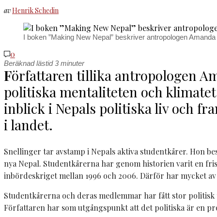
av
Henrik Schedin
I boken ”Making New Nepal” beskriver antropologen Amanda Thé
0
Beräknad lästid
3
minuter
F
örfattaren tillika antropologen A
politiska mentaliteten och klimatet
inblick i Nepals politiska liv och 
i landet.
Snellinger tar avstamp i Nepals aktiva studentkårer. Hon bes
nya Nepal. Studentkårerna har genom historien varit en fris
inbördeskriget mellan 1996 och 2006. Därför har mycket av de
Studentkårerna och deras medlemmar har fått stor politisk tyn
Författaren har som utgångspunkt att det politiska är en p