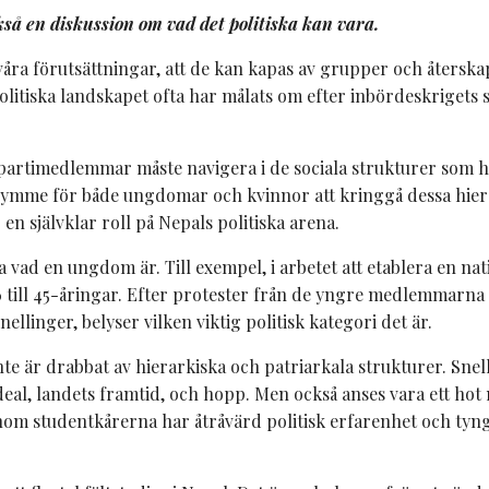
kså en diskussion om vad det politiska kan vara.
 förutsättningar, att de kan kapas av grupper och återskapas
 politiska landskapet ofta har målats om efter inbördeskrigets
 partimedlemmar måste navigera i de sociala strukturer som ha
trymme för både ungdomar och kvinnor att kringgå dessa hiera
självklar roll på Nepals politiska arena.
ga vad en ungdom är. Till exempel, i arbetet att etablera en 
16 till 45-åringar. Efter protester från de yngre medlemmarna
llinger, belyser vilken viktig politisk kategori det är.
inte är drabbat av hierarkiska och patriarkala strukturer. Sn
deal, landets framtid, och hopp. Men också anses vara ett hot 
inom studentkårerna har åtråvärd politisk erfarenhet och tyn