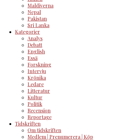
Maldiverna
Nepal
Pakistan
Sri Lanka
Kategorier
Analys
Debatt
English
Essä
Forskning
Intervju
Krönika
Ledare
Litteratur
Kultur
Politik
Recension
Reportage
Tidskriften
Om tidskriften
Medlem | Prenumerera | Köp