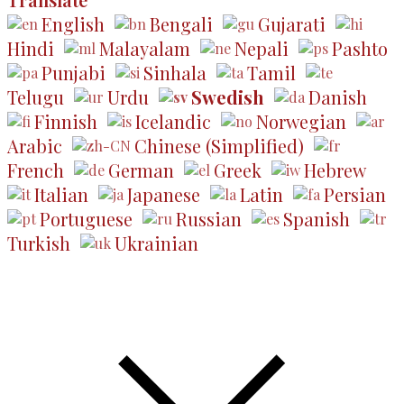
English
Bengali
Gujarati
Hindi
Malayalam
Nepali
Pashto
Punjabi
Sinhala
Tamil
Telugu
Urdu
Swedish
Danish
Finnish
Icelandic
Norwegian
Arabic
Chinese (Simplified)
French
German
Greek
Hebrew
Italian
Japanese
Latin
Persian
Portuguese
Russian
Spanish
Turkish
Ukrainian