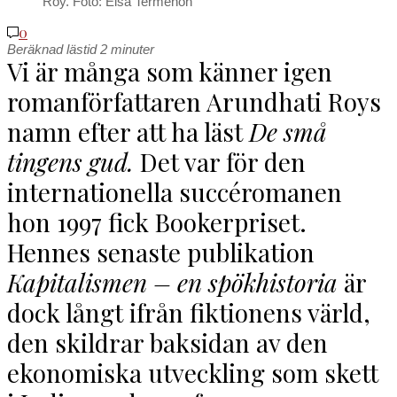
Roy. Foto: Elsa Termenon
0
Beräknad lästid
2
minuter
V
i är många som känner igen
romanförfattaren Arundhati Roys
namn efter att ha läst
De små
tingens gud.
Det var för den
internationella succéromanen
hon 1997 fick Bookerpriset.
Hennes senaste publikation
Kapitalismen – en spökhistoria
är
dock långt ifrån fiktionens värld,
den skildrar baksidan av den
ekonomiska utveckling som skett