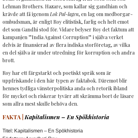
Lehman Brothers. Hazare, som kallar sig gandhian och
krävde att få igenom
Lok Pal-lagen
, en lag om medborgar-
ombudsman, är enligt Roy elitistisk, farlig och helt emot
det som Gandhi stod för. Vidare belyser Roy det faktum att
kampanjen ”India Against Corruption” i själva verket
delvis är finansierad av flera indiska storföretag, av vilka
en del själva är under utredning för korruption och andra
brott.
Roy har ett färgstarkt och poetiskt språk som är
uppfriskande i den här typen av faktabok. Däremot blir
hennes tydliga vänsterpolitiska anda och retorik ibland
för mycket och riskerar tyvärr att skrämma bort de läsare
som allra mest skulle behöva den.
FAKTA |
Kapitalismen – En Spökhistoria
Titel: Kapitalismen – En Spökhistoria