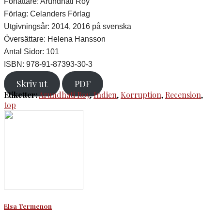
Författare: Arundhati Roy
Förlag: Celanders Förlag
Utgivningsår: 2014, 2016 på svenska
Översättare: Helena Hansson
Antal Sidor: 101
ISBN: 978-91-87393-30-3
Skriv ut
PDF
Etiketter:
Arundhati Roy
,
Indien
,
Korruption
,
Recension
,
top
Elsa Termenon