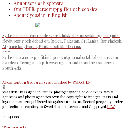
Annonsera och sponsra
Om GDPR, personuppgifter och cookies
About Sydasien in English
Sydasien är en oberoende svensk tidskrift som sedan 1977 erbjuder
fördjupning och debatt om Indien, Pakistan, Sri Lanka, Bangladesh,
Afghanistan, Nepal, Bhutan och Maldiverna.
* * *
Sydasien is a non-profit independent journal established in 1977 in
Sweden offering in-depth coverage on and from the countries in
South Asia.
All content on
Sydasien.se
is published by
SYDASIEN
.
©
Sydasien, its assigned writers, photographers, co-workers, news
agencies and photo agencies own the copyright to images, texts and
layouts. Content published on Sydasien.se is intellectual property under
protection according to Swedish and international Copyright
LAW
.
FÖLJ OSS
Translate