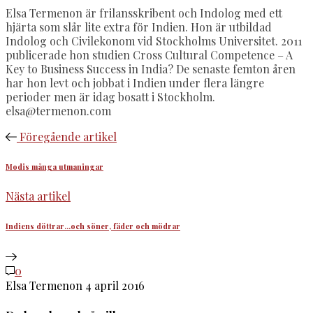
Elsa Termenon är frilansskribent och Indolog med ett
hjärta som slår lite extra för Indien. Hon är utbildad
Indolog och Civilekonom vid Stockholms Universitet. 2011
publicerade hon studien Cross Cultural Competence – A
Key to Business Success in India? De senaste femton åren
har hon levt och jobbat i Indien under flera längre
perioder men är idag bosatt i Stockholm.
elsa@termenon.com
Föregående artikel
Modis många utmaningar
Nästa artikel
Indiens döttrar…och söner, fäder och mödrar
0
Elsa Termenon
4 april 2016