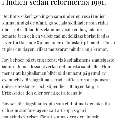
i Indien sedan reformerna 1991.
Det finns säkerligen ingen som under en resa i Indien
kunnat undgå de ofantliga sociala skillnader som råder
där. Trots att landets ekonomi vuxit i en hög takt de
senaste åren och en välbärgad medelklass börjat frodas
lever fortfarande 830 miljoner människor på mindre än 20
rupies om dagen, vilket motsvarar mindre än 3 kronor.
Roy belyser på ett engagerat vis kapitalismens smutsigaste
sidor och hur dessa påverkat det indiska samhället. Hon
menar att kapitalismen blivit så dominant på grund av
exempelvis företagsfinansierade stiftelser som sponsrar
universitetskurser och stipendier att ingen längre
ifrågasätter den eller ser något alternativ.
Roy ser företagsfilantropin som ett hot mot demokratin
och som storföretagens sätt att köpa sig in i
motståndsrörelser, för att kunna styra dem inifrån.