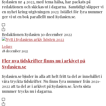
Sydasien nr 4 2022, med tema hälsa, har packats på
redaktionen och skickas ut i dagarna. Samtidigt släpper vi
en nyhet kring utgivningen 2023: Istället för fyra nummer
ger vi ut en bok parallellt med Sydasien.se.
Redaktionen Sydasien
30 december 2022
Ledare
18 december 2022
Fler nya tidskrifter finns nu i arkivet på
Sydasien.se
Sydasien.se bjuder in alla att helt fritt ta del av innehållet i
våra tryckta tidskrifter. Nu finns fyra nummer från 2021-
2022 att ta del av i arkivet på Sydasien.se. Årets sista
nummer trycks nu i dagarna.