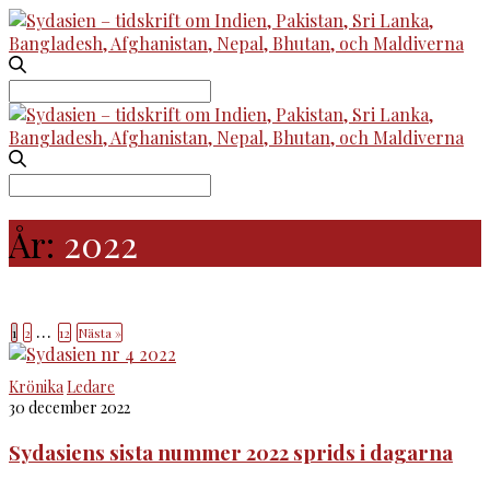
Search
for:
Search
for:
År:
2022
…
1
2
12
Nästa »
Krönika
Ledare
30 december 2022
Sydasiens sista nummer 2022 sprids i dagarna