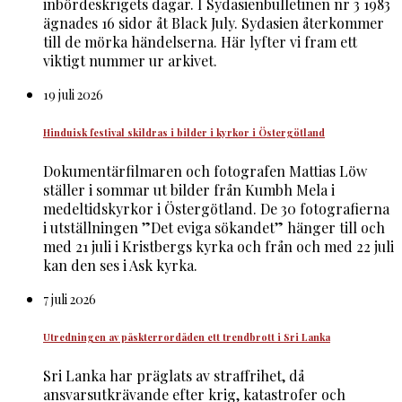
inbördeskrigets dagar. I Sydasienbulletinen nr 3 1983
ägnades 16 sidor åt Black July. Sydasien återkommer
till de mörka händelserna. Här lyfter vi fram ett
viktigt nummer ur arkivet.
19 juli 2026
Hinduisk festival skildras i bilder i kyrkor i Östergötland
Dokumentärfilmaren och fotografen Mattias Löw
ställer i sommar ut bilder från Kumbh Mela i
medeltidskyrkor i Östergötland. De 30 fotografierna
i utställningen ”Det eviga sökandet” hänger till och
med 21 juli i Kristbergs kyrka och från och med 22 juli
kan den ses i Ask kyrka.
7 juli 2026
Utredningen av påskterrordåden ett trendbrott i Sri Lanka
Sri Lanka har präglats av straffrihet, då
ansvarsutkrävande efter krig, katastrofer och