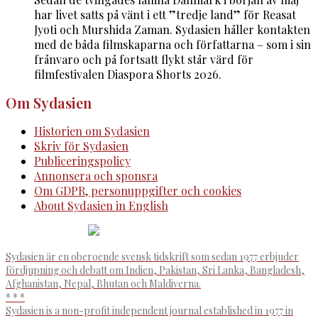
har livet satts på vänt i ett ”tredje land” för Reasat
Jyoti och Murshida Zaman. Sydasien håller kontakten
med de båda filmskaparna och författarna – som i sin
frånvaro och på fortsatt flykt står värd för
filmfestivalen Diaspora Shorts 2026.
Om Sydasien
Historien om Sydasien
Skriv för Sydasien
Publiceringspolicy
Annonsera och sponsra
Om GDPR, personuppgifter och cookies
About Sydasien in English
Sydasien är en oberoende svensk tidskrift som sedan 1977 erbjuder
fördjupning och debatt om Indien, Pakistan, Sri Lanka, Bangladesh,
Afghanistan, Nepal, Bhutan och Maldiverna.
* * *
Sydasien is a non-profit independent journal established in 1977 in