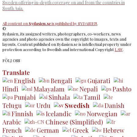
Sweden offering in-depth coverage on and from the countries in
South Asia.
All content on
Sydasien.se
is published by
SYDASIEN
.
©
Sydasien, its assigned writers, photographers, co-workers, news
agencies and photo agencies own the copyright to images, texts and
layouts. Content published on Sydasien.se is intellectual property under
protection according to Swedish and international Copyright
LAW
.
FÖLJ OSS
Translate
English
Bengali
Gujarati
Hindi
Malayalam
Nepali
Pashto
Punjabi
Sinhala
Tamil
Telugu
Urdu
Swedish
Danish
Finnish
Icelandic
Norwegian
Arabic
Chinese (Simplified)
French
German
Greek
Hebrew