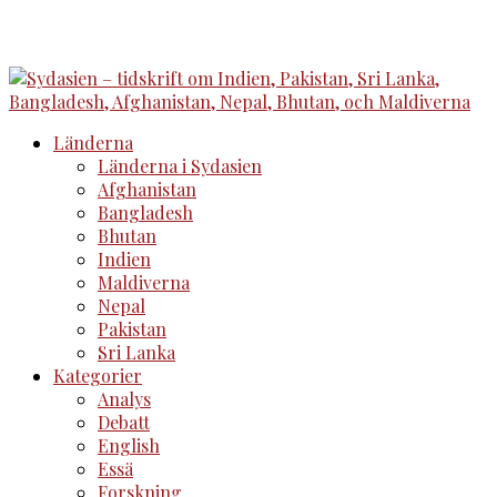
Länderna
Länderna i Sydasien
Afghanistan
Bangladesh
Bhutan
Indien
Maldiverna
Nepal
Pakistan
Sri Lanka
Kategorier
Analys
Debatt
English
Essä
Forskning