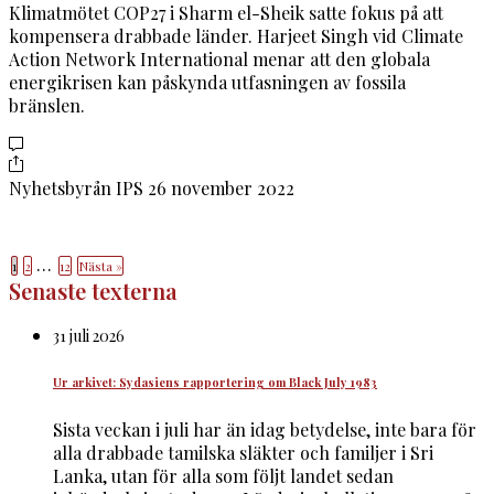
Klimatmötet COP27 i Sharm el-Sheik satte fokus på att
kompensera drabbade länder. Harjeet Singh vid Climate
Action Network International menar att den globala
energikrisen kan påskynda utfasningen av fossila
bränslen.
Nyhetsbyrån IPS
26 november 2022
…
1
2
12
Nästa »
Senaste texterna
31 juli 2026
Ur arkivet: Sydasiens rapportering om Black July 1983
Sista veckan i juli har än idag betydelse, inte bara för
alla drabbade tamilska släkter och familjer i Sri
Lanka, utan för alla som följt landet sedan