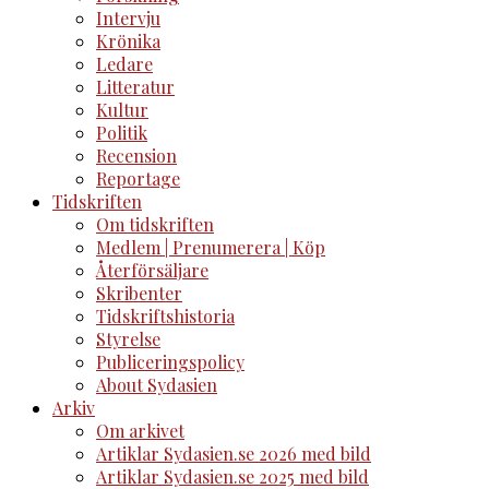
Intervju
Krönika
Ledare
Litteratur
Kultur
Politik
Recension
Reportage
Tidskriften
Om tidskriften
Medlem | Prenumerera | Köp
Återförsäljare
Skribenter
Tidskriftshistoria
Styrelse
Publiceringspolicy
About Sydasien
Arkiv
Om arkivet
Artiklar Sydasien.se 2026 med bild
Artiklar Sydasien.se 2025 med bild