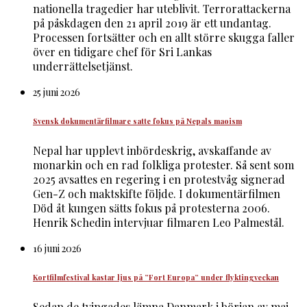
nationella tragedier har uteblivit. Terrorattackerna
på påskdagen den 21 april 2019 är ett undantag.
Processen fortsätter och en allt större skugga faller
över en tidigare chef för Sri Lankas
underrättelsetjänst.
25 juni 2026
Svensk dokumentärfilmare satte fokus på Nepals maoism
Nepal har upplevt inbördeskrig, avskaffande av
monarkin och en rad folkliga protester. Så sent som
2025 avsattes en regering i en protestvåg signerad
Gen-Z och maktskifte följde. I dokumentärfilmen
Död åt kungen sätts fokus på protesterna 2006.
Henrik Schedin intervjuar filmaren Leo Palmestål.
16 juni 2026
Kortfilmfestival kastar ljus på ”Fort Europa” under flyktingveckan
Sedan de tvingades lämna Danmark i början av maj