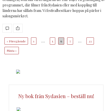
programmet, där filmer från Sydasien eller med koppling till
länderna har sållats fram. Vi festivalbesökare hoppas på pärlor i
salongsmörkret.
…
…
« Föregående
1
5
6
7
23
Nästa »
Ny bok från Sydasien – beställ nu!