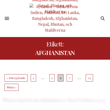
Etikett:
AFGHANISTAN
…
…
« Föregående
1
5
6
7
23
Nästa »