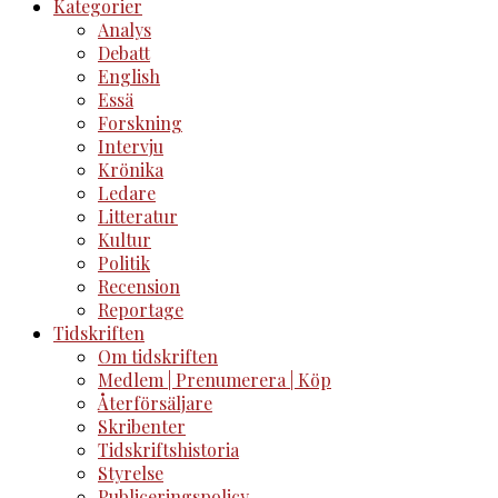
Kategorier
Analys
Debatt
English
Essä
Forskning
Intervju
Krönika
Ledare
Litteratur
Kultur
Politik
Recension
Reportage
Tidskriften
Om tidskriften
Medlem | Prenumerera | Köp
Återförsäljare
Skribenter
Tidskriftshistoria
Styrelse
Publiceringspolicy