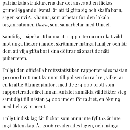
patriarkala strukturerna där det anses att en flickas
grundläggande livsmål är att få gifta sig och skaffa barn,
säger Sonvi A. Khanna, som arbetar för den lokala
organisationen
Dasra
, som samarbetar med Unicef.
Samtidigt påpekar Khanna att rapporterna om ökat våld
mot unga flickor i landet skrämmer många familjer och får
dem att vilja gifta bort sina döttrar så snart de nått
puberteten.
Enligt den officiella brottsstatistiken rapporterades nästan
310 000 brott mot kvinnor till polisen förra året, vilket är
en kraftig ökning jämfört med de 244 000 brott som
rapporterades året innan. Antalet anmälda våldtäkter steg
samtidigt till nästan 34 000 under förra året, en ökning
med hela 35 procent.
Enligt indisk lag får flickor som ännu inte fyllt 18 år inte
ingå äktenskap. År 2006 reviderades lagen, och många