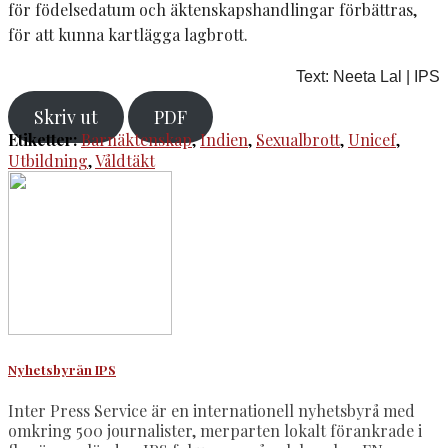
för födelsedatum och äktenskapshandlingar förbättras,
för att kunna kartlägga lagbrott.
Text: Neeta Lal | IPS
Skriv ut
PDF
Etiketter:
Barnäktenskap
,
Indien
,
Sexualbrott
,
Unicef
,
Utbildning
,
Våldtäkt
Nyhetsbyrån IPS
Inter Press Service är en internationell nyhetsbyrå med
omkring 500 journalister, merparten lokalt förankrade i