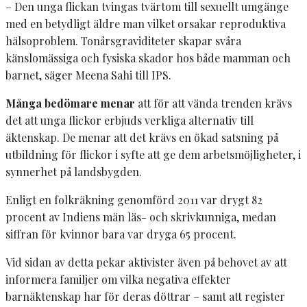
– Den unga flickan tvingas tvärtom till sexuellt umgänge
med en betydligt äldre man vilket orsakar reproduktiva
hälsoproblem. Tonårsgraviditeter skapar svåra
känslomässiga och fysiska skador hos både mamman och
barnet, säger Meena Sahi till IPS.
Många bedömare menar
att för att vända trenden krävs
det att unga flickor erbjuds verkliga alternativ till
äktenskap. De menar att det krävs en ökad satsning på
utbildning för flickor i syfte att ge dem arbetsmöjligheter, i
synnerhet på landsbygden.
Enligt en folkräkning genomförd 2011 var drygt 82
procent av Indiens män läs- och skrivkunniga, medan
siffran för kvinnor bara var dryga 65 procent.
Vid sidan av detta pekar aktivister även på behovet av att
informera familjer om vilka negativa effekter
barnäktenskap har för deras döttrar – samt att register