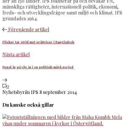
fler än 130 länder. IPS fokuserar på och bevakar FN,
mänskliga rättigheter, internationell politik, ekonomi,
freds- och utvecklingsfrågor samt miljö och klimat. IPS
grundades 1964.
Föregående artikel
Flickor tar strid mot orättvisor i Bangladesh
Nästa artikel
Nepal är på väg in i en politiskt mörk period
0
Nyhetsbyrån IPS
8 september 2014
Du kanske också gillar