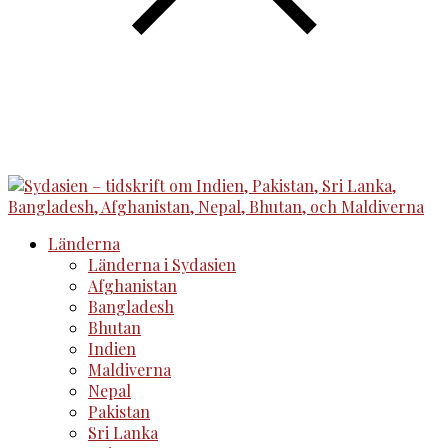
Länderna
Länderna i Sydasien
Afghanistan
Bangladesh
Bhutan
Indien
Maldiverna
Nepal
Pakistan
Sri Lanka