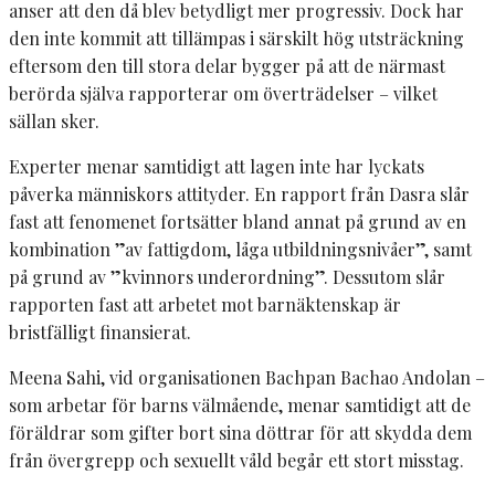
anser att den då blev betydligt mer progressiv. Dock har
den inte kommit att tillämpas i särskilt hög utsträckning
eftersom den till stora delar bygger på att de närmast
berörda själva rapporterar om överträdelser – vilket
sällan sker.
Experter menar samtidigt att lagen inte har lyckats
påverka människors attityder. En rapport från Dasra slår
fast att fenomenet fortsätter bland annat på grund av en
kombination ”av fattigdom, låga utbildningsnivåer”, samt
på grund av ”kvinnors underordning”. Dessutom slår
rapporten fast att arbetet mot barnäktenskap är
bristfälligt finansierat.
Meena Sahi, vid organisationen Bachpan Bachao Andolan –
som arbetar för barns välmående, menar samtidigt att de
föräldrar som gifter bort sina döttrar för att skydda dem
från övergrepp och sexuellt våld begår ett stort misstag.