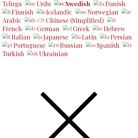
Telugu
Urdu
Swedish
Danish
Finnish
Icelandic
Norwegian
Arabic
Chinese (Simplified)
French
German
Greek
Hebrew
Italian
Japanese
Latin
Persian
Portuguese
Russian
Spanish
Turkish
Ukrainian