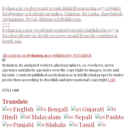
Sydasien är en oberoende svensk tidskrift som sedan 1977 erbjuder
fördjupning och debatt om Indien, Pakistan, Sri Lanka, Bangladesh,
Afghanistan, Nepal, Bhutan och Maldiverna.
* * *
Sydasien is a non-profit independent journal established in 1977 in
Sweden offering in-depth coverage on and from the countries in
South Asia.
All content on
Sydasien.se
is published by
SYDASIEN
.
©
Sydasien, its assigned writers, photographers, co-workers, news
agencies and photo agencies own the copyright to images, texts and
layouts. Content published on Sydasien.se is intellectual property under
protection according to Swedish and international Copyright
LAW
.
FÖLJ OSS
Translate
English
Bengali
Gujarati
Hindi
Malayalam
Nepali
Pashto
Punjabi
Sinhala
Tamil