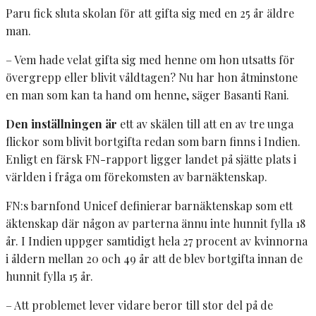
Paru fick sluta skolan för att gifta sig med en 25 år äldre
man.
– Vem hade velat gifta sig med henne om hon utsatts för
övergrepp eller blivit våldtagen? Nu har hon åtminstone
en man som kan ta hand om henne, säger Basanti Rani.
Den inställningen är
ett av skälen till att en av tre unga
flickor som blivit bortgifta redan som barn finns i Indien.
Enligt en färsk FN-rapport ligger landet på sjätte plats i
världen i fråga om förekomsten av barnäktenskap.
FN:s barnfond Unicef definierar barnäktenskap som ett
äktenskap där någon av parterna ännu inte hunnit fylla 18
år. I Indien uppger samtidigt hela 27 procent av kvinnorna
i åldern mellan 20 och 49 år att de blev bortgifta innan de
hunnit fylla 15 år.
– Att problemet lever vidare beror till stor del på de