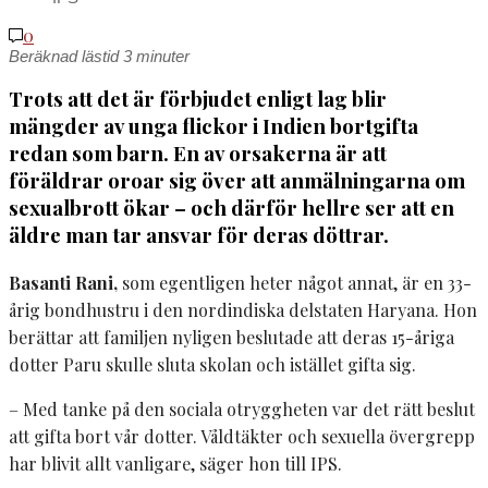
0
Beräknad lästid
3
minuter
T
rots att det är förbjudet enligt lag blir
mängder av unga flickor i Indien bortgifta
redan som barn. En av orsakerna är att
föräldrar oroar sig över att anmälningarna om
sexualbrott ökar – och därför hellre ser att en
äldre man tar ansvar för deras döttrar.
Basanti Rani,
som egentligen heter något annat, är en 33-
årig bondhustru i den nordindiska delstaten Haryana. Hon
berättar att familjen nyligen beslutade att deras 15-åriga
dotter Paru skulle sluta skolan och istället gifta sig.
– Med tanke på den sociala otryggheten var det rätt beslut
att gifta bort vår dotter. Våldtäkter och sexuella övergrepp
har blivit allt vanligare, säger hon till IPS.