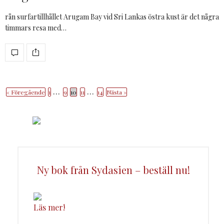
rån surfartillhållet Arugam Bay vid Sri Lankas östra kust är det några
timmars resa med…
…
…
« Föregående
1
9
10
11
14
Nästa »
Ny bok från Sydasien – beställ nu!
Läs mer!