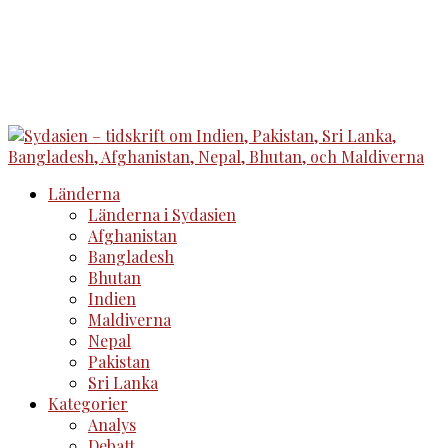
Länderna
Länderna i Sydasien
Afghanistan
Bangladesh
Bhutan
Indien
Maldiverna
Nepal
Pakistan
Sri Lanka
Kategorier
Analys
Debatt