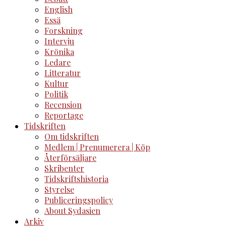
English
Essä
Forskning
Intervju
Krönika
Ledare
Litteratur
Kultur
Politik
Recension
Reportage
Tidskriften
Om tidskriften
Medlem | Prenumerera | Köp
Återförsäljare
Skribenter
Tidskriftshistoria
Styrelse
Publiceringspolicy
About Sydasien
Arkiv