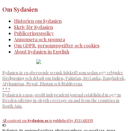
Om Sydasien
Historien om Sydasien
Skriv för Sydasien
Publiceringspolicy
Annonsera och sponsra
Om GDPR, personuppgifter och cookies
About Sydasien in English
Sydasien är en oberoende svensk tidskrift som sedan 1977 erbjuder
fördjupning och debatt om Indien, Pakistan, Sri Lanka, Bangladesh,
Afghanistan, Nepal, Bhutan och Maldiverna.
* * *
Sydasien is a non-profit independent journal established in 1977 in
Sweden offering in-depth coverage on and from the countries in
South Asia.
All content on
Sydasien.se
is published by
SYDASIEN
.
©
Sydasien, its assigned writers, photographers, co-workers, news