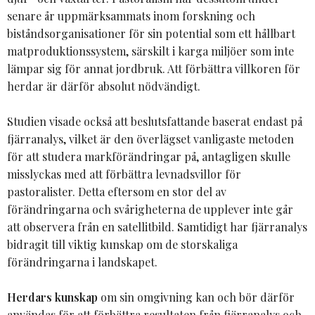
senare år uppmärksammats inom forskning och
biståndsorganisationer för sin potential som ett hållbart
matproduktionssystem, särskilt i karga miljöer som inte
lämpar sig för annat jordbruk. Att förbättra villkoren för
herdar är därför absolut nödvändigt.
Studien visade också att beslutsfattande baserat endast på
fjärranalys, vilket är den överlägset vanligaste metoden
för att studera markförändringar på, antagligen skulle
misslyckas med att förbättra levnadsvillor för
pastoralister. Detta eftersom en stor del av
förändringarna och svårigheterna de upplever inte går
att observera från en satellitbild. Samtidigt har fjärranalys
bidragit till viktig kunskap om de storskaliga
förändringarna i landskapet.
Herdars kunskap
om sin omgivning kan och bör därför
användas för att förbättra resultaten från fjärranalys och