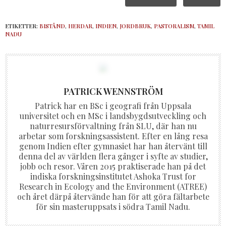
ETIKETTER:
BISTÅND
,
HERDAR
,
INDIEN
,
JORDBRUK
,
PASTORALISM
,
TAMIL
NADU
PATRICK WENNSTRÖM
Patrick har en BSc i geografi från Uppsala
universitet och en MSc i landsbygdsutveckling och
naturresursförvaltning från SLU, där han nu
arbetar som forskningsassistent. Efter en lång resa
genom Indien efter gymnasiet har han återvänt till
denna del av världen flera gånger i syfte av studier,
jobb och resor. Våren 2015 praktiserade han på det
indiska forskningsinstitutet Ashoka Trust for
Research in Ecology and the Environment (ATREE)
och året därpå återvände han för att göra fältarbete
för sin masteruppsats i södra Tamil Nadu.