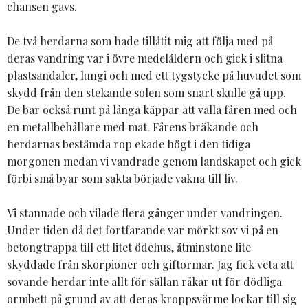
chansen gavs.
De två herdarna som hade tillåtit mig att följa med på
deras vandring var i övre medelåldern och gick i slitna
plastsandaler, lungi och med ett tygstycke på huvudet som
skydd från den stekande solen som snart skulle gå upp.
De bar också runt på långa käppar att valla fåren med och
en metallbehållare med mat. Fårens bräkande och
herdarnas bestämda rop ekade högt i den tidiga
morgonen medan vi vandrade genom landskapet och gick
förbi små byar som sakta började vakna till liv.
Vi stannade och vilade flera gånger under vandringen.
Under tiden då det fortfarande var mörkt sov vi på en
betongtrappa till ett litet ödehus, åtminstone lite
skyddade från skorpioner och giftormar. Jag fick veta att
sovande herdar inte allt för sällan råkar ut för dödliga
ormbett på grund av att deras kroppsvärme lockar till sig