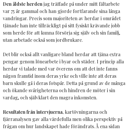
Den äldste herden
jag träffade på under mitt fältarbete
var 75 år gammal och han gjorde fortfarande sina långa
vandringar. Precis som majoriteten av herdar i området
tjänade han inte tillräckligt på sitt fysiskt krävande jobb
som herde för att kunna försörja sig själv och sin familj,
utan arbetade också som jordbrukare.
Det blir också allt vanligare bland herdar att tjäna extra
pengar genom lönearbete i byar och städer. I princip alla
herdar vi talade med var överens om att det inte fanns
någon framtid inom deras yrke och ville inte att deras
barn skulle gå i deras fotspår. Detta på grund av de många
och ökande svårigheterna och hindren de möter i sin
vardag, och självklart den magra inkomsten.
Resultaten från intervjuerna,
kartövningarna och
fjärranalysen gav alla värdefulla men olika perspektiv på
frågan om hur landskapet hade förändrats. Å ena sidan