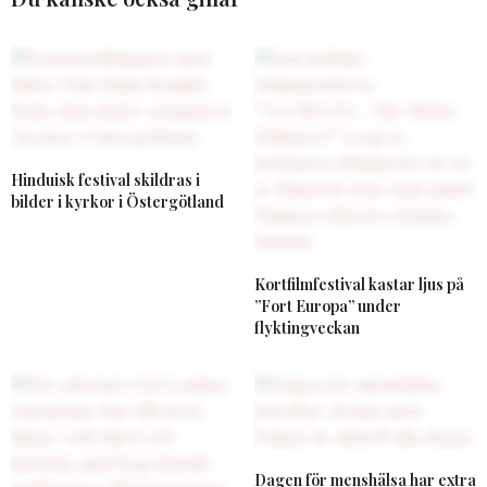
Hinduisk festival skildras i
bilder i kyrkor i Östergötland
Kortfilmfestival kastar ljus på
”Fort Europa” under
flyktingveckan
Dagen för menshälsa har extra