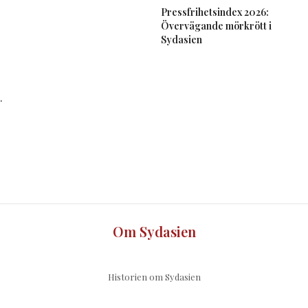
Pressfrihetsindex 2026:
Övervägande mörkrött i
Sydasien
.
Om Sydasien
Historien om Sydasien