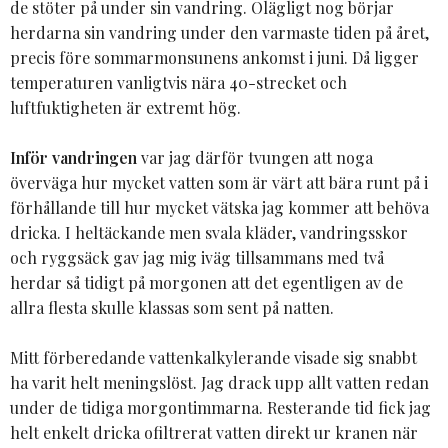
de stöter på under sin vandring. Olägligt nog börjar
herdarna sin vandring under den varmaste tiden på året,
precis före sommarmonsunens ankomst i juni. Då ligger
temperaturen vanligtvis nära 40-strecket och
luftfuktigheten är extremt hög.
Inför vandringen
var jag därför tvungen att noga
överväga hur mycket vatten som är värt att bära runt på i
förhållande till hur mycket vätska jag kommer att behöva
dricka. I heltäckande men svala kläder, vandringsskor
och ryggsäck gav jag mig iväg tillsammans med två
herdar så tidigt på morgonen att det egentligen av de
allra flesta skulle klassas som sent på natten.
Mitt förberedande vattenkalkylerande visade sig snabbt
ha varit helt meningslöst. Jag drack upp allt vatten redan
under de tidiga morgontimmarna. Resterande tid fick jag
helt enkelt dricka ofiltrerat vatten direkt ur kranen när