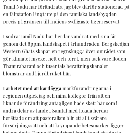
Tamil Nadu har förändrats. Jag blev därför stationerad på
en fältstation långt ute på den tamilska landsbygden
precis på gränsen till Indiens sydligaste tigerreservat.
I södra Tamil Nadu har herdar vandrat med sina får
genom det öppna landskapet i århundraden. Bergskedjan
Western Ghats skapar en regnskugga över området som
gör klimatet mycket hett och torrt, men tack vare floden
Thamirabarani och tusentals bevattningskanaler
blomstrar ändå jordbruket här.
I arbetet med att kartlägga
markförändringarna i
regionen utgick jag och mina kollegor från att en
liknande förändring antagligen hade skett här som i
andra delar av landet. Samtal med lokala herdar
berättade om att pastoralism blir ett allt svårare
försörjningssätt och att krympande betesmarker ligger
bakom detta. Denna förändring i landskapet visade sig