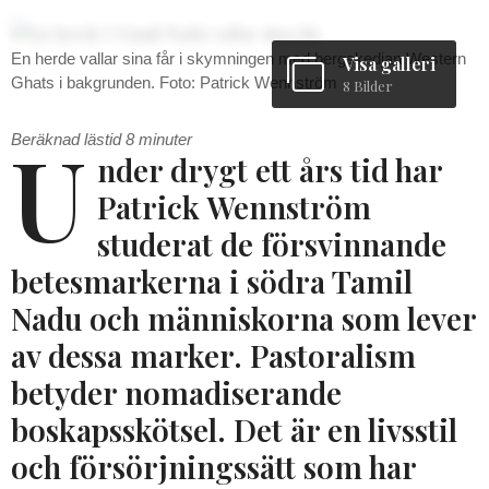
En herde vallar sina får i skymningen med bergskedjan Western
Visa galleri
Ghats i bakgrunden. Foto: Patrick Wennström
8 Bilder
U
Beräknad lästid
8
minuter
nder drygt ett års tid har
Patrick Wennström
studerat de försvinnande
betesmarkerna i södra Tamil
Nadu och människorna som lever
av dessa marker. Pastoralism
betyder nomadiserande
boskapsskötsel. Det är en livsstil
och försörjningssätt som har