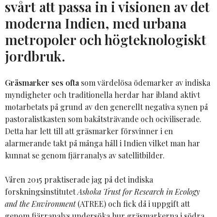
svårt att passa in i visionen av det
moderna Indien, med urbana
metropoler och högteknologiskt
jordbruk.
Gräsmarker ses ofta
som värdelösa ödemarker av indiska
myndigheter och traditionella herdar har ibland aktivt
motarbetats på grund av den generellt negativa synen på
pastoralistkasten som bakåtsträvande och ociviliserade.
Detta har lett till att gräsmarker försvinner i en
alarmerande takt på många håll i Indien vilket man har
kunnat se genom fjärranalys av satellitbilder.
Våren 2015 praktiserade jag på det indiska
forskningsinstitutet
Ashoka Trust for Research in Ecology
and the Environment
(ATREE) och fick då i uppgift att
genom fjärranalys undersöka hur gräsmarkerna i södra