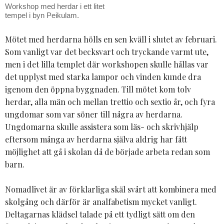
Workshop med herdar i ett litet
tempel i byn Peikulam.
Mötet med herdarna hölls en sen kväll i slutet av februari.
Som vanligt var det becksvart och tryckande varmt ute,
men i det lilla templet där workshopen skulle hållas var
det upplyst med starka lampor och vinden kunde dra
igenom den öppna byggnaden. Till mötet kom tolv
herdar, alla män och mellan trettio och sextio år, och fyra
ungdomar som var söner till några av herdarna.
Ungdomarna skulle assistera som läs- och skrivhjälp
eftersom många av herdarna själva aldrig har fått
möjlighet att gå i skolan då de började arbeta redan som
barn.
Nomadlivet är av förklarliga skäl svårt att kombinera med
skolgång och därför är analfabetism mycket vanligt.
Deltagarnas klädsel talade på ett tydligt sätt om den