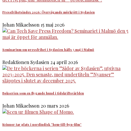
Pressfrihetsindex 2026: Övervägande mörkrött i Sydasien
Johan Mikaelsson
15 maj 2026
Seminarium om pressfrihet i Sydasien hålls 5 maj i Malmö
Redaktionen Sydasien
24 april 2026
Bokserien som en flygande hund i tidskriftsvärlden
Johan Mikaelsson
20 mars 2026
Kvinnor tar plats i nordindisk ”hem-till-byn-film”