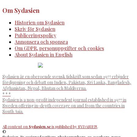
Om Sydasien
Historien om Sydasien
Skriv för Sydasien
Publiceringspolicy
Annonsera och sponsra
Om GDPR, personuppgifter och cookies
About Sydasien in English
Sydasien är en oberoende svensk tidskrift som sedan 1977 erbjuder
fördjupning och debatt om Indien, Pakistan, Sri Lanka, Bangladesh,
Afghanistan, Nepal, Bhutan och Maldiverna.
* * *
Sydasien is a non-profit independent journal established in 1977 in
Sweden offering in-depth coverage on and from the countries in
South Asia.
All content on
Sydasien.se
is published by
SYDASIEN
.
©
Sydasien, its assigned writers, photographers, co-workers, news