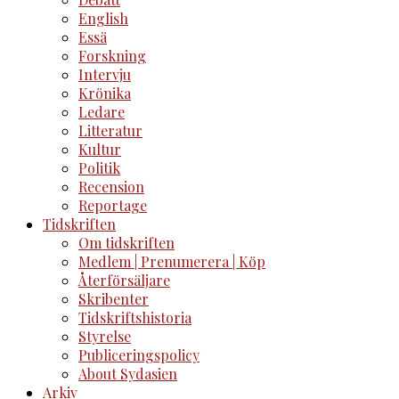
English
Essä
Forskning
Intervju
Krönika
Ledare
Litteratur
Kultur
Politik
Recension
Reportage
Tidskriften
Om tidskriften
Medlem | Prenumerera | Köp
Återförsäljare
Skribenter
Tidskriftshistoria
Styrelse
Publiceringspolicy
About Sydasien
Arkiv