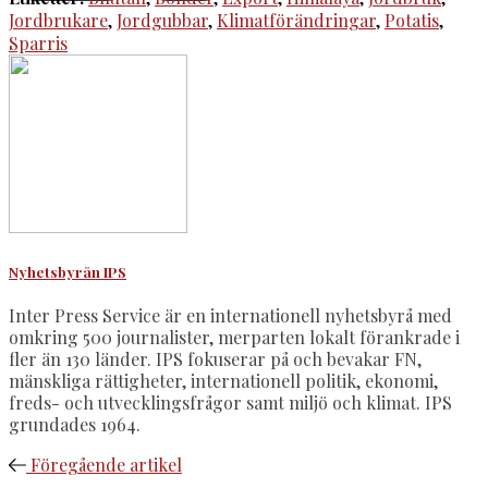
Jordbrukare
,
Jordgubbar
,
Klimatförändringar
,
Potatis
,
Sparris
Nyhetsbyrån IPS
Inter Press Service är en internationell nyhetsbyrå med
omkring 500 journalister, merparten lokalt förankrade i
fler än 130 länder. IPS fokuserar på och bevakar FN,
mänskliga rättigheter, internationell politik, ekonomi,
freds- och utvecklingsfrågor samt miljö och klimat. IPS
grundades 1964.
Föregående artikel