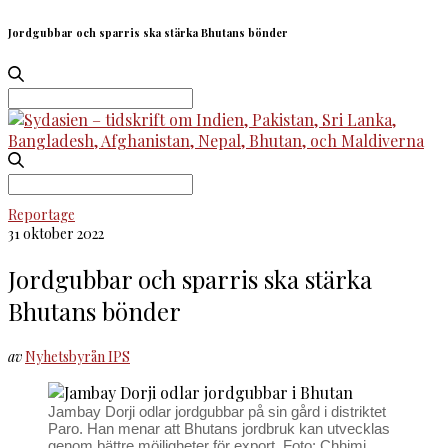
Jordgubbar och sparris ska stärka Bhutans bönder
Search
for:
Search
for:
Reportage
31 oktober 2022
Jordgubbar och sparris ska stärka
Bhutans bönder
av
Nyhetsbyrån IPS
Jambay Dorji odlar jordgubbar på sin gård i distriktet
Paro. Han menar att Bhutans jordbruk kan utvecklas
genom bättre möjligheter för export. Foto: Chhimi