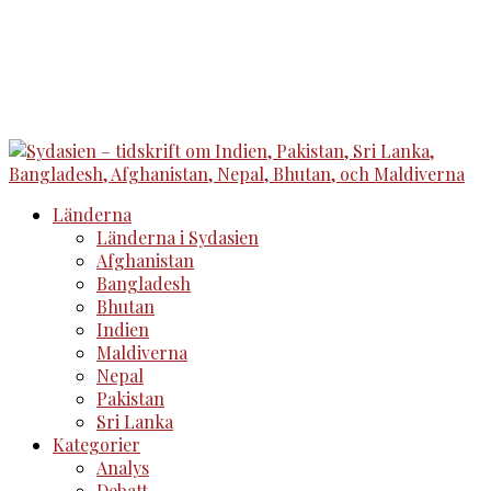
Länderna
Länderna i Sydasien
Afghanistan
Bangladesh
Bhutan
Indien
Maldiverna
Nepal
Pakistan
Sri Lanka
Kategorier
Analys
Debatt