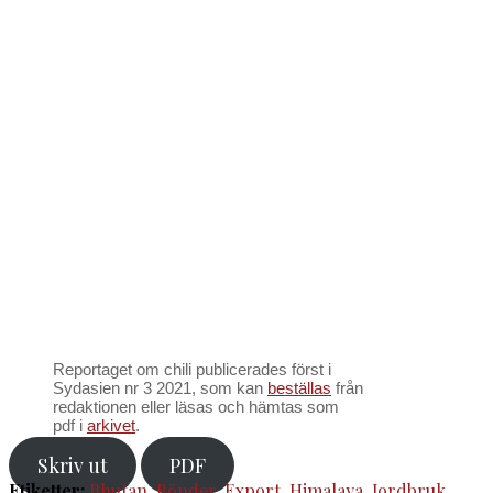
Reportaget om chili publicerades först i
Sydasien nr 3 2021, som kan
beställas
från
redaktionen eller läsas och hämtas som
pdf i
arkivet
.
Skriv ut
PDF
Etiketter:
Bhutan
,
Bönder
,
Export
,
Himalaya
,
Jordbruk
,