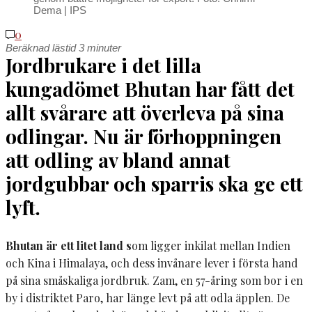
Dema | IPS
0
Beräknad lästid
3
minuter
J
ordbrukare i det lilla
kungadömet Bhutan har fått det
allt svårare att överleva på sina
odlingar. Nu är förhoppningen
att odling av bland annat
jordgubbar och sparris ska ge ett
lyft.
Bhutan är ett litet land s
om ligger inkilat mellan Indien
och Kina i Himalaya, och dess invånare lever i första hand
på sina småskaliga jordbruk. Zam, en 57-åring som bor i en
by i distriktet Paro, har länge levt på att odla äpplen. De