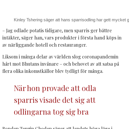
Kinley Tshering säger att hans sparrisodling har gett mycket 
– Jag odlade potatis tidigare, men sparris ger bättre
intäkter, säger han, vars produkter i första hand köps in
av närliggande hotell och restauranger.
Liksom i många delar av världen slog coronapandemin
hårt mot Bhutans invånare – och behovet av att satsa på
flera olika inkomstkällor blev tydligt för många.
När hon provade att odla
sparris visade det sig att
odlingarna tog sig bra
Bonden Tenzin Choden säger att landets höga läge i