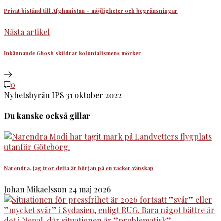
Privat bistånd till Afghanistan – möjligheter och begränsningar
Nästa artikel
Inkännande Ghosh skildrar kolonialismens mörker
0
Nyhetsbyrån IPS
31 oktober 2022
Du kanske också gillar
Narendra, jag tror detta är början på en vacker vänskap
Johan Mikaelsson
24 maj 2026