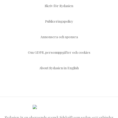
Skriv för Sydasien
Publiceringspolicy
Annonsera och sponsra
Om GDPR, personuppgifter och cookies
About Sydasien in English
Sydasien är en oberoende svensk tidskrift som sedan 1977 erbjuder