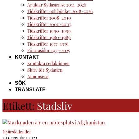
Artiklar Sydasien.se 2011–2026
Tidskrifter och böcker 2018–2026
Tidskrifter 2008–2010
Tidskrifter 2000-2007
Tidskrifter 1990–1999
Tidskrifter 1980–1989
Tidskrifter 1977–1979
Förstasidor 1977–2025
KONTAKT
Kontakta redaktionen
Skriv för Sydasien
Annonsera
SÖK
TRANSLATE
Etikett:
Stadsliv
Nyårskalender
30 december 2023