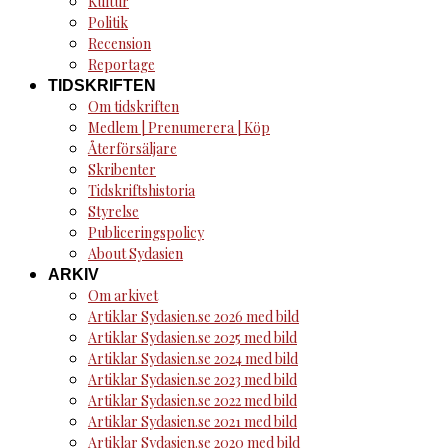
Kultur
Politik
Recension
Reportage
TIDSKRIFTEN
Om tidskriften
Medlem | Prenumerera | Köp
Återförsäljare
Skribenter
Tidskriftshistoria
Styrelse
Publiceringspolicy
About Sydasien
ARKIV
Om arkivet
Artiklar Sydasien.se 2026 med bild
Artiklar Sydasien.se 2025 med bild
Artiklar Sydasien.se 2024 med bild
Artiklar Sydasien.se 2023 med bild
Artiklar Sydasien.se 2022 med bild
Artiklar Sydasien.se 2021 med bild
Artiklar Sydasien.se 2020 med bild