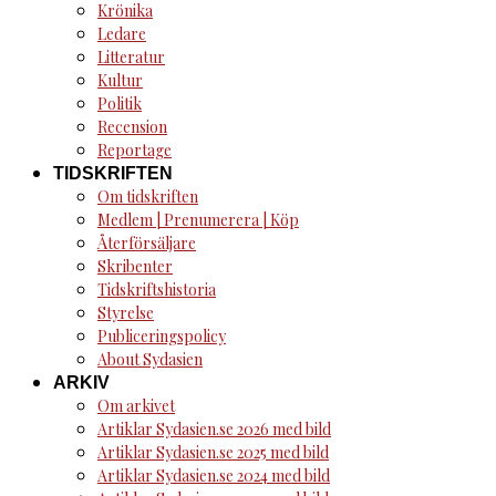
Krönika
Ledare
Litteratur
Kultur
Politik
Recension
Reportage
TIDSKRIFTEN
Om tidskriften
Medlem | Prenumerera | Köp
Återförsäljare
Skribenter
Tidskriftshistoria
Styrelse
Publiceringspolicy
About Sydasien
ARKIV
Om arkivet
Artiklar Sydasien.se 2026 med bild
Artiklar Sydasien.se 2025 med bild
Artiklar Sydasien.se 2024 med bild