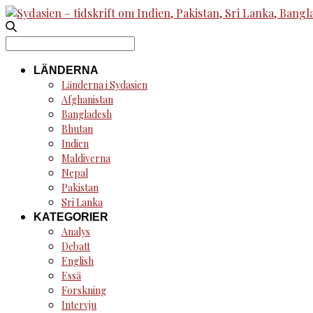
Search
for:
LÄNDERNA
Länderna i Sydasien
Afghanistan
Bangladesh
Bhutan
Indien
Maldiverna
Nepal
Pakistan
Sri Lanka
KATEGORIER
Analys
Debatt
English
Essä
Forskning
Intervju