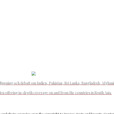
djupning och debatt om Indien, Pakistan, Sri Lanka, Bangladesh, Afghan
den offering in-depth coverage on and from the countries in South Asia.
and photo agencies own the copyright to images, texts and layouts. Content