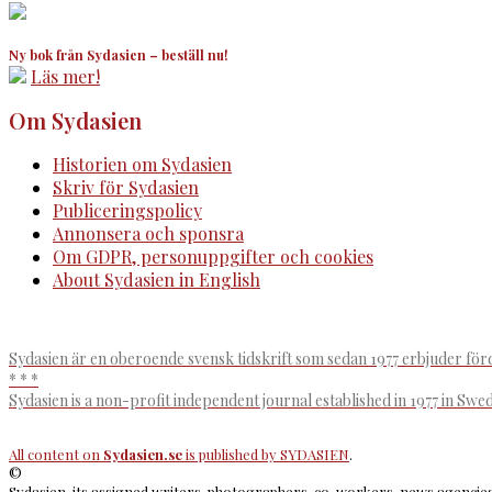
Ny bok från Sydasien – beställ nu!
Läs mer!
Om Sydasien
Historien om Sydasien
Skriv för Sydasien
Publiceringspolicy
Annonsera och sponsra
Om GDPR, personuppgifter och cookies
About Sydasien in English
Sydasien är en oberoende svensk tidskrift som sedan 1977 erbjuder för
* * *
Sydasien is a non-profit independent journal established in 1977 in Swe
All content on
Sydasien.se
is published by
SYDASIEN
.
©
Sydasien, its assigned writers, photographers, co-workers, news agencies 