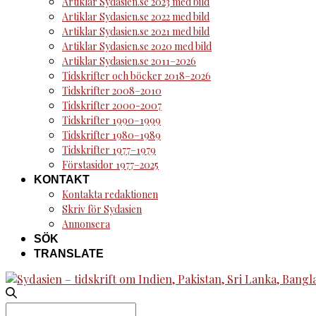
Artiklar Sydasien.se 2023 med bild
Artiklar Sydasien.se 2022 med bild
Artiklar Sydasien.se 2021 med bild
Artiklar Sydasien.se 2020 med bild
Artiklar Sydasien.se 2011–2026
Tidskrifter och böcker 2018–2026
Tidskrifter 2008–2010
Tidskrifter 2000-2007
Tidskrifter 1990–1999
Tidskrifter 1980–1989
Tidskrifter 1977–1979
Förstasidor 1977–2025
KONTAKT
Kontakta redaktionen
Skriv för Sydasien
Annonsera
SÖK
TRANSLATE
Search