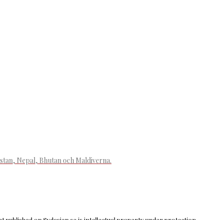
istan, Nepal, Bhutan och Maldiverna.
 published on Sydasien.se is intellectual property under protection