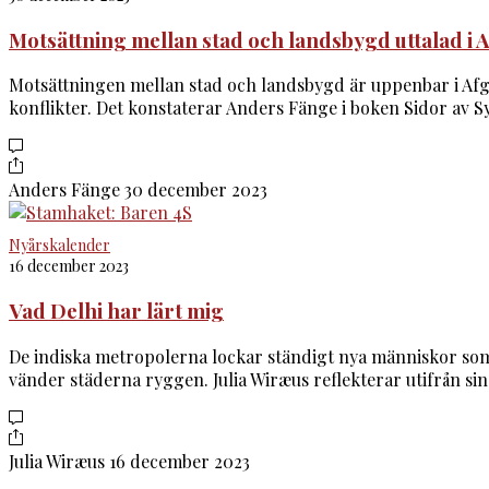
Motsättning mellan stad och landsbygd uttalad i 
Motsättningen mellan stad och landsbygd är uppenbar i Afg
konflikter. Det konstaterar Anders Fänge i boken Sidor av Sy
Anders Fänge
30 december 2023
Nyårskalender
16 december 2023
Vad Delhi har lärt mig
De indiska metropolerna lockar ständigt nya människor som sö
vänder städerna ryggen. Julia Wiræus reflekterar utifrån sin
Julia Wiræus
16 december 2023