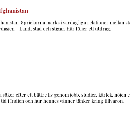
Afghanistan
hanistan. Sprickorna märks i vardagliga relationer mellan s
dasien – Land, stad och stigar. Här följer ett utdrag.
ker efter ett bättre liv genom jobb, studier, kärlek, nöjen e
 tid i Indien och hur hennes vänner tänker kring tillvaron.