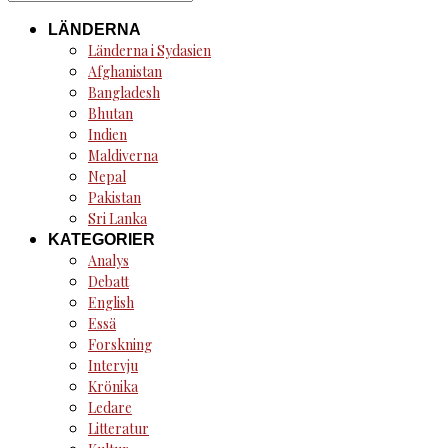
for:
LÄNDERNA
Länderna i Sydasien
Afghanistan
Bangladesh
Bhutan
Indien
Maldiverna
Nepal
Pakistan
Sri Lanka
KATEGORIER
Analys
Debatt
English
Essä
Forskning
Intervju
Krönika
Ledare
Litteratur