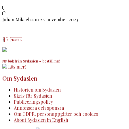
Johan Mikaelsson
24 november 2023
1
2
Nästa »
Ny bok från Sydasien – beställ nu!
Läs mer!
Om Sydasien
Historien om Sydasien
Skriv för Sydasien
Publiceringspolicy
Annonsera och sponsra
Om GDPR, personuppgifter och cookies
About Sydasien in English