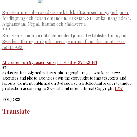
Sydasien är en oberoende svensk tidskrift som sedan 1977 erbjuder
fördjupning och debatt om Indien, Pakistan, Sri Lanka, Bangladesh,
Afghanistan, Nepal, Bhutan och Maldiverna.
* * *
Sydasien is a non-profit independent journal established in 1977 in
Sweden offering in-depth coverage on and from the countries in
South Asia.
All content on
Sydasien.se
is published by
SYDASIEN
.
©
Sydasien, its assigned writers, photographers, co-workers, news
agencies and photo agencies own the copyright to images, texts and
layouts. Content published on Sydasien.se is intellectual property under
protection according to Swedish and international Copyright
LAW
.
FÖLJ OSS
Translate