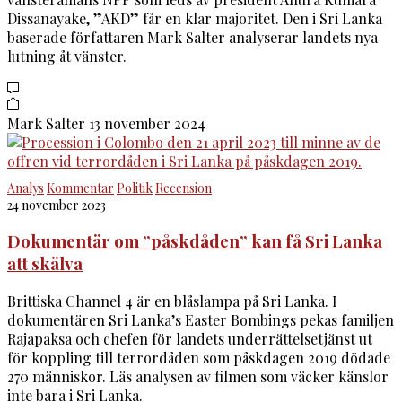
Dissanayake, ”AKD” får en klar majoritet. Den i Sri Lanka
baserade författaren Mark Salter analyserar landets nya
lutning åt vänster.
Mark Salter
13 november 2024
Analys
Kommentar
Politik
Recension
24 november 2023
Dokumentär om ”påskdåden” kan få Sri Lanka
att skälva
Brittiska Channel 4 är en blåslampa på Sri Lanka. I
dokumentären Sri Lanka’s Easter Bombings pekas familjen
Rajapaksa och chefen för landets underrättelsetjänst ut
för koppling till terrordåden som påskdagen 2019 dödade
270 människor. Läs analysen av filmen som väcker känslor
inte bara i Sri Lanka.