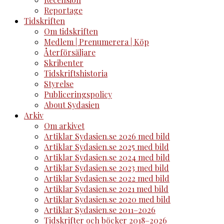
Reportage
Tidskriften
Om tidskriften
Medlem | Prenumerera | Köp
Återförsäljare
Skribenter
Tidskriftshistoria
Styrelse
Publiceringspolicy
About Sydasien
Arkiv
Om arkivet
Artiklar Sydasien.se 2026 med bild
Artiklar Sydasien.se 2025 med bild
Artiklar Sydasien.se 2024 med bild
Artiklar Sydasien.se 2023 med bild
Artiklar Sydasien.se 2022 med bild
Artiklar Sydasien.se 2021 med bild
Artiklar Sydasien.se 2020 med bild
Artiklar Sydasien.se 2011–2026
Tidskrifter och böcker 2018–2026