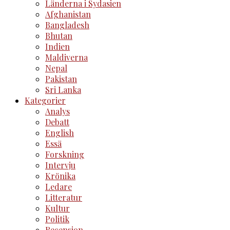
Länderna i Sydasien
Afghanistan
Bangladesh
Bhutan
Indien
Maldiverna
Nepal
Pakistan
Sri Lanka
Kategorier
Analys
Debatt
English
Essä
Forskning
Intervju
Krönika
Ledare
Litteratur
Kultur
Politik
Recension