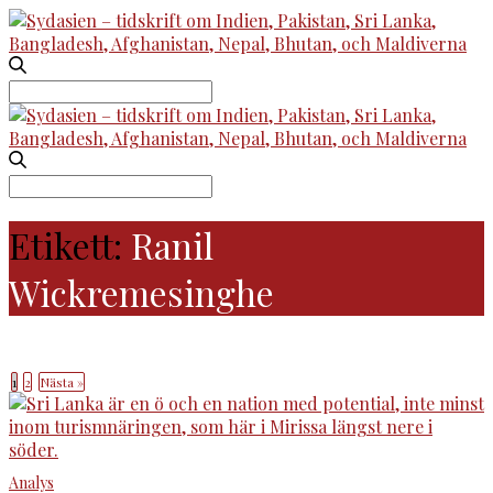
Search
for:
Search
for:
Etikett:
Ranil
Wickremesinghe
1
2
Nästa »
Analys