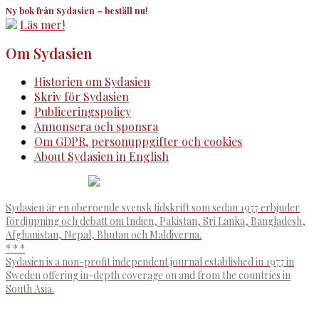
Ny bok från Sydasien – beställ nu!
Läs mer!
Om Sydasien
Historien om Sydasien
Skriv för Sydasien
Publiceringspolicy
Annonsera och sponsra
Om GDPR, personuppgifter och cookies
About Sydasien in English
Sydasien är en oberoende svensk tidskrift som sedan 1977 erbjuder
fördjupning och debatt om Indien, Pakistan, Sri Lanka, Bangladesh,
Afghanistan, Nepal, Bhutan och Maldiverna.
* * *
Sydasien is a non-profit independent journal established in 1977 in
Sweden offering in-depth coverage on and from the countries in
South Asia.