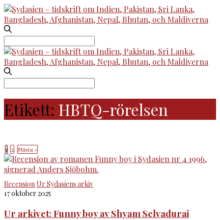
Search
for:
Search
for:
Etikett:
HBTQ-rörelsen
1
2
Nästa »
Recension
Ur Sydasiens arkiv
17 oktober 2025
Ur arkivet: Funny boy av Shyam Selvadurai