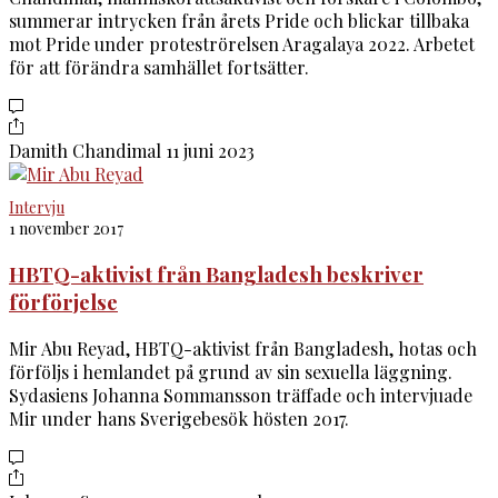
summerar intrycken från årets Pride och blickar tillbaka
mot Pride under proteströrelsen Aragalaya 2022. Arbetet
för att förändra samhället fortsätter.
Damith Chandimal
11 juni 2023
Intervju
1 november 2017
HBTQ-aktivist från Bangladesh beskriver
förförjelse
Mir Abu Reyad, HBTQ-aktivist från Bangladesh, hotas och
förföljs i hemlandet på grund av sin sexuella läggning.
Sydasiens Johanna Sommansson träffade och intervjuade
Mir under hans Sverigebesök hösten 2017.