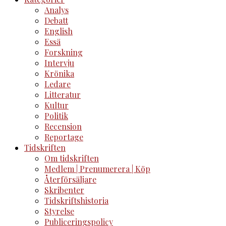
Analys
Debatt
English
Essä
Forskning
Intervju
Krönika
Ledare
Litteratur
Kultur
Politik
Recension
Reportage
Tidskriften
Om tidskriften
Medlem | Prenumerera | Köp
Återförsäljare
Skribenter
Tidskriftshistoria
Styrelse
Publiceringspolicy