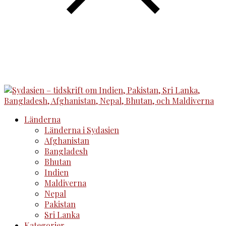
Länderna
Länderna i Sydasien
Afghanistan
Bangladesh
Bhutan
Indien
Maldiverna
Nepal
Pakistan
Sri Lanka
Kategorier