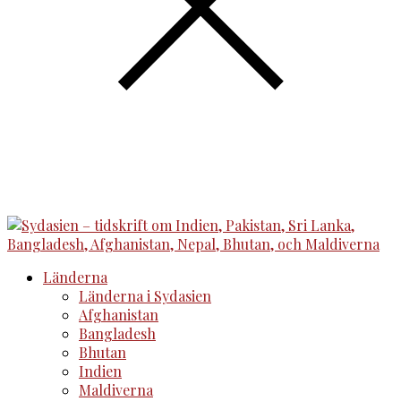
Länderna
Länderna i Sydasien
Afghanistan
Bangladesh
Bhutan
Indien
Maldiverna