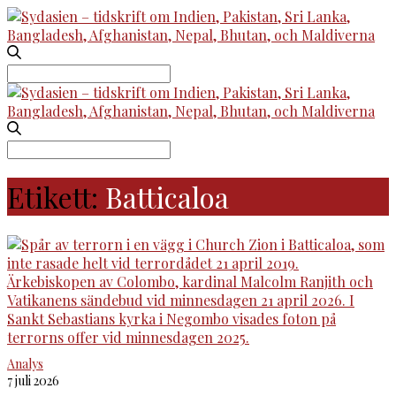
Search
for:
Search
for:
Etikett:
Batticaloa
Analys
7 juli 2026