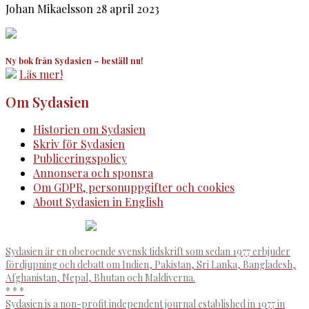
Johan Mikaelsson
28 april 2023
Ny bok från Sydasien – beställ nu!
Läs mer!
Om Sydasien
Historien om Sydasien
Skriv för Sydasien
Publiceringspolicy
Annonsera och sponsra
Om GDPR, personuppgifter och cookies
About Sydasien in English
Sydasien är en oberoende svensk tidskrift som sedan 1977 erbjuder
fördjupning och debatt om Indien, Pakistan, Sri Lanka, Bangladesh,
Afghanistan, Nepal, Bhutan och Maldiverna.
* * *
Sydasien is a non-profit independent journal established in 1977 in