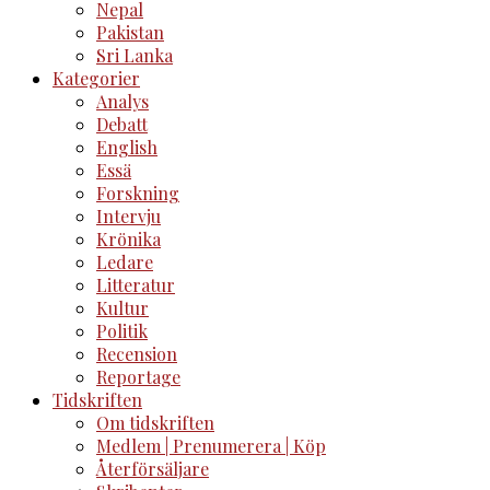
Nepal
Pakistan
Sri Lanka
Kategorier
Analys
Debatt
English
Essä
Forskning
Intervju
Krönika
Ledare
Litteratur
Kultur
Politik
Recension
Reportage
Tidskriften
Om tidskriften
Medlem | Prenumerera | Köp
Återförsäljare