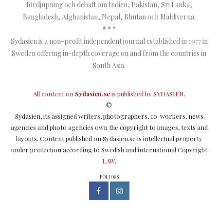
fördjupning och debatt om Indien, Pakistan, Sri Lanka,
Bangladesh, Afghanistan, Nepal, Bhutan och Maldiverna.
* * *
Sydasien is a non-profit independent journal established in 1977 in
Sweden offering in-depth coverage on and from the countries in
South Asia.
All content on
Sydasien.se
is published by
SYDASIEN
.
©
Sydasien, its assigned writers, photographers, co-workers, news
agencies and photo agencies own the copyright to images, texts and
layouts. Content published on Sydasien.se is intellectual property
under protection according to Swedish and international Copyright
LAW
.
FÖLJ OSS