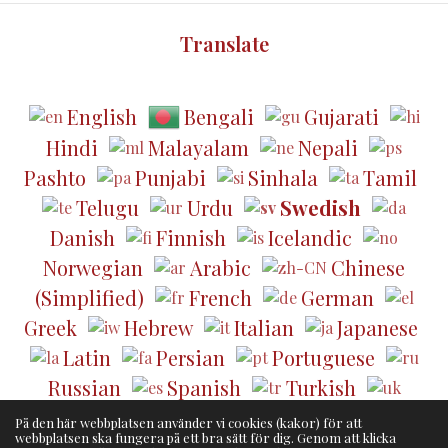
Translate
English
Bengali
Gujarati
Hindi
Malayalam
Nepali
Pashto
Punjabi
Sinhala
Tamil
Telugu
Urdu
Swedish
Danish
Finnish
Icelandic
Norwegian
Arabic
Chinese
(Simplified)
French
German
Greek
Hebrew
Italian
Japanese
Latin
Persian
Portuguese
Russian
Spanish
Turkish
Ukrainian
På den här webbplatsen använder vi cookies (kakor) för att
webbplatsen ska fungera på ett bra sätt för dig. Genom att klicka