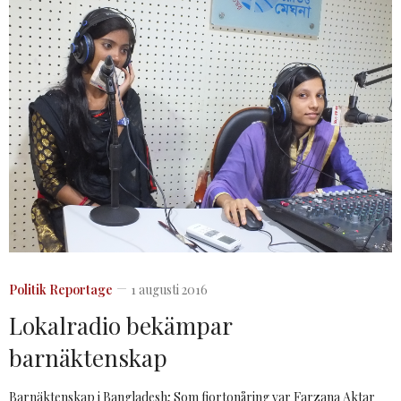
Politik
Reportage
1 augusti 2016
Lokalradio bekämpar
barnäktenskap
Barnäktenskap i Bangladesh; Som fjortonåring var Farzana Aktar