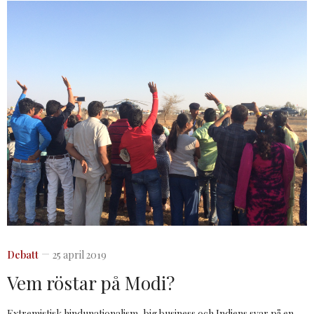
Debatt
25 april 2019
Vem röstar på Modi?
Extremistisk hindunationalism, big business och Indiens svar på en