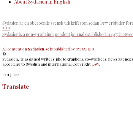
About Sydasien in English
Sydasien är en oberoende svensk tidskrift som sedan 1977 erbjuder för
* * *
Sydasien is a non-profit independent journal established in 1977 in Swe
All content on
Sydasien.se
is published by
SYDASIEN
.
©
Sydasien, its assigned writers, photographers, co-workers, news agencies 
according to Swedish and international Copyright
LAW
.
FÖLJ OSS
Translate