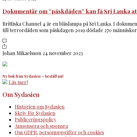
Dokumentär om ”påskdåden” kan få Sri Lanka att
Brittiska Channel 4 är en blåslampa på Sri Lanka. I dokumen
till terrordåden som påskdagen 2019 dödade 270 människor. 
Johan Mikaelsson
24 november 2023
Ny bok från Sydasien – beställ nu!
Läs mer!
Om Sydasien
Historien om Sydasien
Skriv för Sydasien
Publiceringspolicy
Annonsera och sponsra
Om GDPR, personuppgifter och cookies