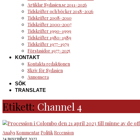
Artiklar Sydasien.se 2011–2026
Tidskrifter och böcker 2018–2026
Tidskrifter 2008–2010
Tidskrifter 2000-2007
Tidskrifter 1990–1999
Tidskrifter 1980–1989
Tidskrifter 1977–1979
Förstasidor 1977–2025
KONTAKT
Kontakta redaktionen
Skriv för Sydasien
Annonsera
SÖK
TRANSLATE
Etikett:
Channel 4
Analys
Kommentar
Politik
Recension
24 november 2023