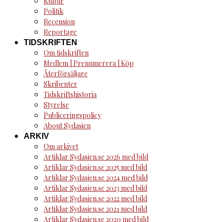
Kultur
Politik
Recension
Reportage
TIDSKRIFTEN
Om tidskriften
Medlem | Prenumerera | Köp
Återförsäljare
Skribenter
Tidskriftshistoria
Styrelse
Publiceringspolicy
About Sydasien
ARKIV
Om arkivet
Artiklar Sydasien.se 2026 med bild
Artiklar Sydasien.se 2025 med bild
Artiklar Sydasien.se 2024 med bild
Artiklar Sydasien.se 2023 med bild
Artiklar Sydasien.se 2022 med bild
Artiklar Sydasien.se 2021 med bild
Artiklar Sydasien.se 2020 med bild