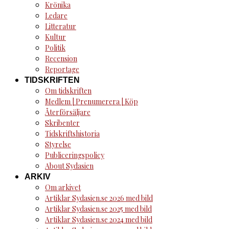
Krönika
Ledare
Litteratur
Kultur
Politik
Recension
Reportage
TIDSKRIFTEN
Om tidskriften
Medlem | Prenumerera | Köp
Återförsäljare
Skribenter
Tidskriftshistoria
Styrelse
Publiceringspolicy
About Sydasien
ARKIV
Om arkivet
Artiklar Sydasien.se 2026 med bild
Artiklar Sydasien.se 2025 med bild
Artiklar Sydasien.se 2024 med bild