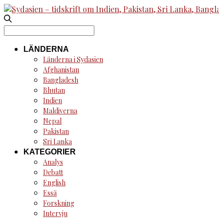
Search
for:
LÄNDERNA
Länderna i Sydasien
Afghanistan
Bangladesh
Bhutan
Indien
Maldiverna
Nepal
Pakistan
Sri Lanka
KATEGORIER
Analys
Debatt
English
Essä
Forskning
Intervju