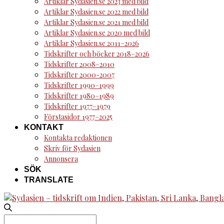
Artiklar Sydasien.se 2023 med bild
Artiklar Sydasien.se 2022 med bild
Artiklar Sydasien.se 2021 med bild
Artiklar Sydasien.se 2020 med bild
Artiklar Sydasien.se 2011–2026
Tidskrifter och böcker 2018–2026
Tidskrifter 2008–2010
Tidskrifter 2000-2007
Tidskrifter 1990–1999
Tidskrifter 1980–1989
Tidskrifter 1977–1979
Förstasidor 1977–2025
KONTAKT
Kontakta redaktionen
Skriv för Sydasien
Annonsera
SÖK
TRANSLATE
Search