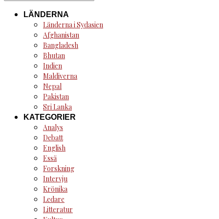
for:
LÄNDERNA
Länderna i Sydasien
Afghanistan
Bangladesh
Bhutan
Indien
Maldiverna
Nepal
Pakistan
Sri Lanka
KATEGORIER
Analys
Debatt
English
Essä
Forskning
Intervju
Krönika
Ledare
Litteratur