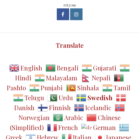
FÖLJ OSS
Translate
English
Bengali
Gujarati
Hindi
Malayalam
Nepali
Pashto
Punjabi
Sinhala
Tamil
Telugu
Urdu
Swedish
Danish
Finnish
Icelandic
Norwegian
Arabic
Chinese
(Simplified)
French
German
Greek
Hebrew
Italian
Japanese