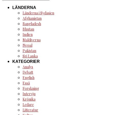
for:
LÄNDERNA
Länderna i Sydasien
Afghanistan
Bangladesh
Bhutan
Indien
Maldiverna
Nepal
Pakistan
Sri Lanka
KATEGORIER
Analys
Debatt
English
Essä
Forskning
Intervju
Krönika
Ledare
Litteratur