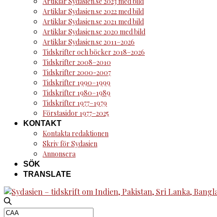
Artiklar Sydasien.se 2023 med bild
Artiklar Sydasien.se 2022 med bild
Artiklar Sydasien.se 2021 med bild
Artiklar Sydasien.se 2020 med bild
Artiklar Sydasien.se 2011–2026
Tidskrifter och böcker 2018–2026
Tidskrifter 2008–2010
Tidskrifter 2000-2007
Tidskrifter 1990–1999
Tidskrifter 1980–1989
Tidskrifter 1977–1979
Förstasidor 1977–2025
KONTAKT
Kontakta redaktionen
Skriv för Sydasien
Annonsera
SÖK
TRANSLATE
Search