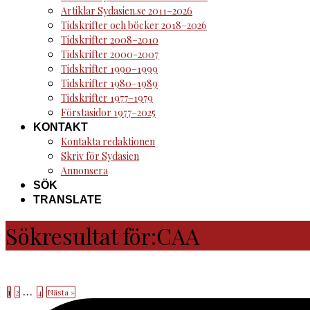
Artiklar Sydasien.se 2011–2026
Tidskrifter och böcker 2018–2026
Tidskrifter 2008–2010
Tidskrifter 2000-2007
Tidskrifter 1990–1999
Tidskrifter 1980–1989
Tidskrifter 1977–1979
Förstasidor 1977–2025
KONTAKT
Kontakta redaktionen
Skriv för Sydasien
Annonsera
SÖK
TRANSLATE
Sökresultat för:CAA
…
1
2
4
Nästa »