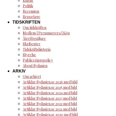
Kultur
Politik
Recension
Reportage
TIDSKRIFTEN
Om tidskriften
Medlem | Prenumerera | Köp
Återförsäljare
Skribenter
Tidskriftshistoria
Styrelse
Publiceringspolicy
About Sydasien
ARKIV
Om arkivet
Artiklar Sydasien.se 2026 med bild
Artiklar Sydasien.se 2025 med bild
Artiklar Sydasien.se 2024 med bild
Artiklar Sydasien.se 2023 med bild
Artiklar Sydasien.se 2022 med bild
Artiklar Sydasien.se 2021 med bild
Artiklar Sydasien.se 2020 med bild