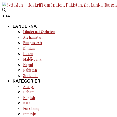
Search
for:
LÄNDERNA
Länderna i Sydasien
Afghanistan
Bangladesh
Bhutan
Indien
Maldiverna
Nepal
Pakistan
Sri Lanka
KATEGORIER
Analys
Debatt
English
Essä
Forskning
Intervju