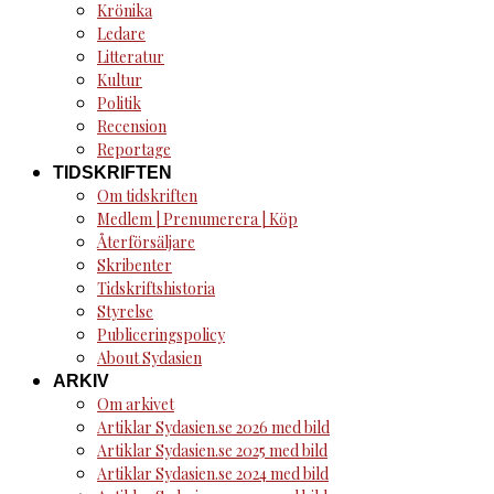
Krönika
Ledare
Litteratur
Kultur
Politik
Recension
Reportage
TIDSKRIFTEN
Om tidskriften
Medlem | Prenumerera | Köp
Återförsäljare
Skribenter
Tidskriftshistoria
Styrelse
Publiceringspolicy
About Sydasien
ARKIV
Om arkivet
Artiklar Sydasien.se 2026 med bild
Artiklar Sydasien.se 2025 med bild
Artiklar Sydasien.se 2024 med bild