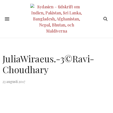
JuliaWiraeus.-3©Ravi-
Choudhary
23 augusti 2017