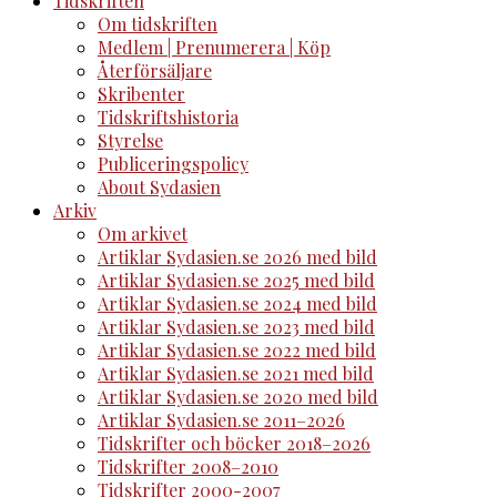
Tidskriften
Om tidskriften
Medlem | Prenumerera | Köp
Återförsäljare
Skribenter
Tidskriftshistoria
Styrelse
Publiceringspolicy
About Sydasien
Arkiv
Om arkivet
Artiklar Sydasien.se 2026 med bild
Artiklar Sydasien.se 2025 med bild
Artiklar Sydasien.se 2024 med bild
Artiklar Sydasien.se 2023 med bild
Artiklar Sydasien.se 2022 med bild
Artiklar Sydasien.se 2021 med bild
Artiklar Sydasien.se 2020 med bild
Artiklar Sydasien.se 2011–2026
Tidskrifter och böcker 2018–2026
Tidskrifter 2008–2010
Tidskrifter 2000-2007