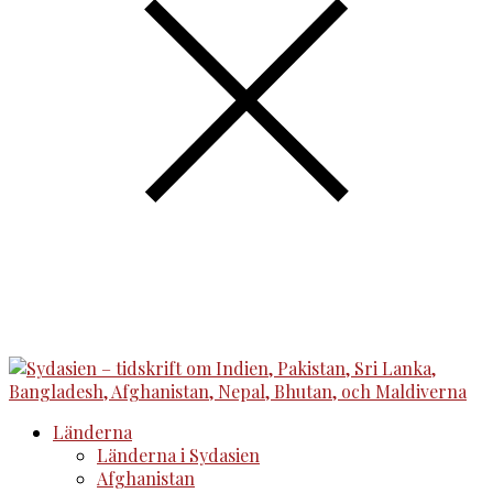
Länderna
Länderna i Sydasien
Afghanistan