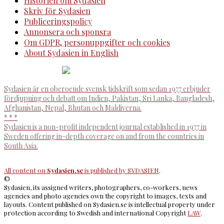
Historien om Sydasien
Skriv för Sydasien
Publiceringspolicy
Annonsera och sponsra
Om GDPR, personuppgifter och cookies
About Sydasien in English
Sydasien är en oberoende svensk tidskrift som sedan 1977 erbjuder
fördjupning och debatt om Indien, Pakistan, Sri Lanka, Bangladesh,
Afghanistan, Nepal, Bhutan och Maldiverna.
* * *
Sydasien is a non-profit independent journal established in 1977 in
Sweden offering in-depth coverage on and from the countries in
South Asia.
All content on
Sydasien.se
is published by
SYDASIEN
.
©
Sydasien, its assigned writers, photographers, co-workers, news
agencies and photo agencies own the copyright to images, texts and
layouts. Content published on Sydasien.se is intellectual property under
protection according to Swedish and international Copyright
LAW
.