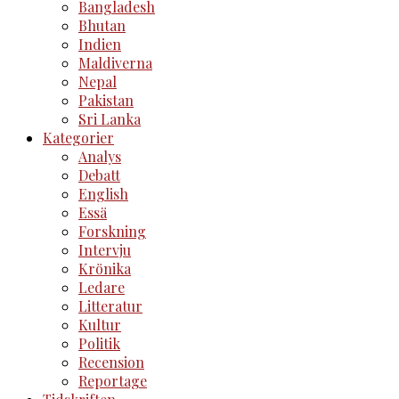
Bangladesh
Bhutan
Indien
Maldiverna
Nepal
Pakistan
Sri Lanka
Kategorier
Analys
Debatt
English
Essä
Forskning
Intervju
Krönika
Ledare
Litteratur
Kultur
Politik
Recension
Reportage