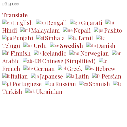
FÖLJ OSS
Translate
English
Bengali
Gujarati
Hindi
Malayalam
Nepali
Pashto
Punjabi
Sinhala
Tamil
Telugu
Urdu
Swedish
Danish
Finnish
Icelandic
Norwegian
Arabic
Chinese (Simplified)
French
German
Greek
Hebrew
Italian
Japanese
Latin
Persian
Portuguese
Russian
Spanish
Turkish
Ukrainian