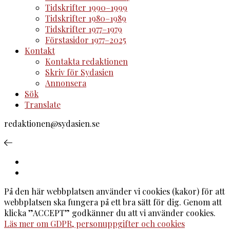
Tidskrifter 1990–1999
Tidskrifter 1980–1989
Tidskrifter 1977–1979
Förstasidor 1977–2025
Kontakt
Kontakta redaktionen
Skriv för Sydasien
Annonsera
Sök
Translate
redaktionen@sydasien.se
På den här webbplatsen använder vi cookies (kakor) för att
webbplatsen ska fungera på ett bra sätt för dig. Genom att
klicka ”ACCEPT” godkänner du att vi använder cookies.
Läs mer om GDPR, personuppgifter och cookies