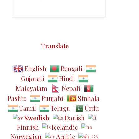
Translate
English
Bengali
Gujarati
Hindi
Malayalam
Nepali
Pashto
Punjabi
Sinhala
Tamil
Telugu
Urdu
Swedish
Danish
Finnish
Icelandic
Norwegian
Arabic