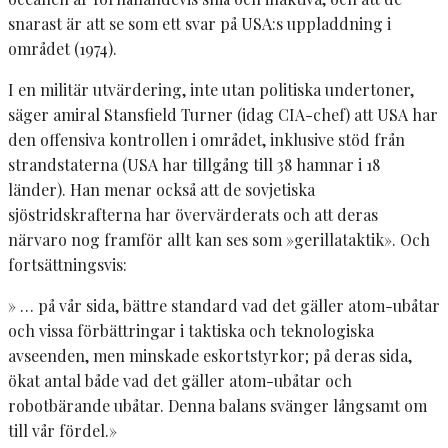
snarast är att se som ett svar på USA:s uppladdning i
området (1974).
I en militär utvärdering, inte utan politiska undertoner,
säger amiral Stansfield Turner (idag CIA-chef) att USA har
den offensiva kontrollen i området, inklusive stöd från
strandstaterna (USA har tillgång till 38 hamnar i 18
länder). Han menar också att de sovjetiska
sjöstridskrafterna har övervärderats och att deras
närvaro nog framför allt kan ses som »gerillataktik». Och
fortsättningsvis:
» … på vår sida, bättre standard vad det gäller atom-ubåtar
och vissa förbättringar i taktiska och teknologiska
avseenden, men minskade eskortstyrkor; på deras sida,
ökat antal både vad det gäller atom-ubåtar och
robotbärande ubåtar. Denna balans svänger långsamt om
till vår fördel.»