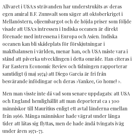
Allvaret i USA:s strävanden har understrukits av deras
egen amiral B.F. Zumwalt som säger att oktoberkriget i
Mellanöstern, oljeembargot och de höjda priser som följde
visade att USA:s intressen i Indiska oceanen är direkt
förenade med intressena i Europa och Asien. Indiska
oceanen kan bli skådeplats för förskjutningar i
maktbalansen i världen, menar han, och USA måste vara i
stånd att påverka utvecklingen i detta område. Han citeras i
Far Eastern Economic Review och tidningen rapporterar
samtidigt (i maj 1974) att Diego Garcia är fri från
besvärande infödingar och deras »Yankee, Go home! ».
Men man visste inte då vad som senare uppdagats: att USA
och England hemlighållit att man deporterat ca 1 300
människor till Mauritius enligt ett avtal länderna emellan
från 1966. Många människor hade vägrat under långa
tider att låtas sig flyttas, men de hade ändå tvingats iväg
under åren 1971-73.