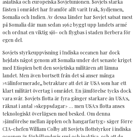
asiatiska och europeiska Sovjetunionen. Sovjets starka
fästen i området har framför allt varit Irak, Sydjemen,
Somalia och Indien. Av dessa länder har Sovjet satsat mest
på Somalia där man sedan 1962 byggt upp landets armé
och ordnat en viktig sjö- och flygbas i staden Berbera för
egen del.
Sovjets styrkeuppvisning i Indiska oceanen har dock
hejdats något genom att Somalia under det senaste kriget
med Etiopien bett den sovjetiska militären att lämna
landet. Men även bortsett från det så anser många
»välinformerade,, betraktare att det är USA som har ett
klart militärt övertag i området. En jämförelse tycks dock
vara svår. Sovjets flotta är fyra gånger starkare än USA:s,
räknat i antal »skeppsdagar» … men USA:s flotta anses
teknologiskt överlägsen med besked. Om denna
»jämförelse mellan äpplen och hangarfartyg» säger förre
CIA-chefen William Colby att Sovjets flottstyrkor i indiska
oceanen är förhållandevis små och inaktiva, och att de