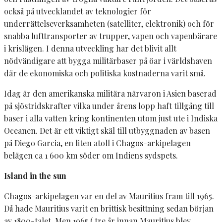
också på utvecklandet av teknologier för
underrättelseverksamheten (satelliter, elektronik) och för
snabba lufttransporter av trupper, vapen och vapenbärare
i krislägen. I denna utveckling har det blivit allt
nödvändigare att bygga militärbaser på öar i världshaven
där de ekonomiska och politiska kostnaderna varit små.
Idag är den amerikanska militära närvaron i Asien baserad
på sjöstridskrafter vilka under årens lopp haft tillgång till
baser i alla vatten kring kontinenten utom just ute i Indiska
Oceanen. Det är ett viktigt skäl till utbyggnaden av basen
på Diego Garcia, en liten atoll i Chagos-arkipelagen
belägen ca 1 600 km söder om Indiens sydspets.
Island in the sun
Chagos-arkipelagen var en del av Mauritius fram till 1965.
Då hade Mauritius varit en brittisk besittning sedan början
av 1800-talet. Men 1965 ( tre år innan Mauritius blev