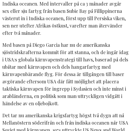
Indiska oceanen. Med intervaller på ca 3 månader avgår
sex eller sju fartyg från basen Subie Bay på Fillippinerna
västerut in i Indiska oceanen, först upp till Persiska viken,
sen ner utefter Afrikas östkust, varefter man återvänder
efter två månader.
Med basen på Diego Garcia har nu de amerikanska
sjöstridskrafterna kommit för att stanna, och de ingår idag
i USA:s globala kärnvapenstrategi till havs, baserad på dels
ubåtar med kärnvapen och dels hangarfartyg med
kärnvapenbärande flyg. För dessa är tillgången till baser
avgörande eftersom USA där fått möjlighet att placera
taktiska kärnvapen för ingrepp i Sydasien och inte minst i
arabländerna, en politisk som man uttryckligen vidgått i
händelse av en oljebojkott.
Det tar nu amerikanska krigsfartyg högst två dygn att nå
Mellanöstern söderifrån och från indiska oceanen når USA
Sovjet med kärnvapen. 1974 uttryckte US News and World