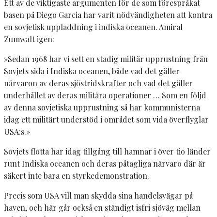
Ett av de viktigaste argumenten för de som förespråkat
basen på Diego Garcia har varit nödvändigheten att kontra
en sovjetisk uppladdning i indiska oceanen. Amiral
Zumwalt igen:
»Sedan 1968 har vi sett en stadig militär upprustning från
Sovjets sida i Indiska oceanen, både vad det gäller
närvaron av deras sjöstridskrafter och vad det gäller
underhållet av deras militära operationer … Som en följd
av denna sovjetiska upprustning så har kommunisterna
idag ett militärt understöd i området som vida överflyglar
USA:s.»
Sovjets flotta har idag tillgång till hamnar i över tio länder
runt Indiska oceanen och deras påtagliga närvaro där är
säkert inte bara en styrkedemonstration.
Precis som USA vill man skydda sina handelsvägar på
haven, och här går också en ständigt isfri sjöväg mellan