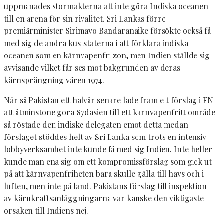
uppmanades stormakterna att inte göra Indiska oceanen
till en arena för sin rivalitet. Sri Lankas förre
premiärminister Sirimavo Bandaranaike försökte också få
med sig de andra kuststaterna i att förklara indiska
oceanen som en kärnvapenfri zon, men Indien ställde sig
avvisande vilket får ses mot bakgrunden av deras
kärnsprängning våren 1974.
När så Pakistan ett halvår senare lade fram ett förslag i FN
att åtminstone göra Sydasien till ett kärnvapenfritt område
så röstade den indiske delegaten emot detta medan
förslaget stöddes helt av Sri Lanka som trots en intensiv
lobbyverksamhet inte kunde få med sig Indien. Inte heller
kunde man ena sig om ett kompromissförslag som gick ut
på att kärnvapenfriheten bara skulle gälla till havs och i
luften, men inte på land. Pakistans förslag till inspektion
av kärnkraftsanläggningarna var kanske den viktigaste
orsaken till Indiens nej.