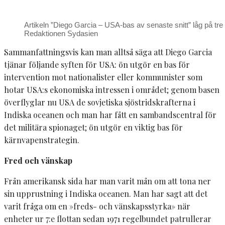
Artikeln ”Diego Garcia – USA-bas av senaste snitt” låg på tre 
Redaktionen Sydasien
Sammanfattningsvis kan man alltså säga att Diego Garcia
tjänar följande syften för USA: ön utgör en bas för
intervention mot nationalister eller kommunister som
hotar USA:s ekonomiska intressen i området; genom basen
överflyglar nu USA de sovjetiska sjöstridskrafterna i
Indiska oceanen och man har fått en sambandscentral för
det militära spionaget; ön utgör en viktig bas för
kärnvapenstrategin.
Fred och vänskap
Från amerikansk sida har man varit mån om att tona ner
sin upprustning i Indiska oceanen. Man har sagt att det
varit fråga om en »freds- och vänskapsstyrka» när
enheter ur 7:e flottan sedan 1971 regelbundet patrullerar