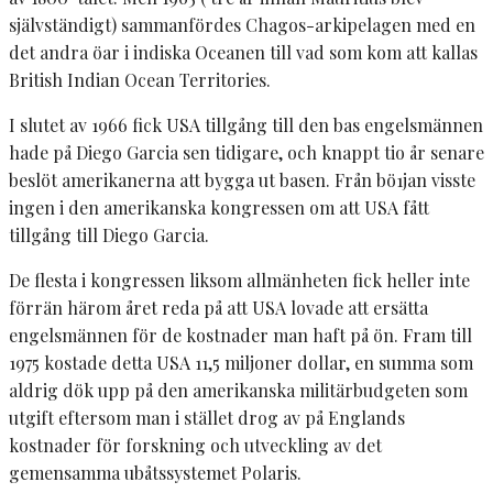
självständigt) sammanfördes Chagos-arkipelagen med en
det andra öar i indiska Oceanen till vad som kom att kallas
British Indian Ocean Territories.
I slutet av 1966 fick USA tillgång till den bas engelsmännen
hade på Diego Garcia sen tidigare, och knappt tio år senare
beslöt amerikanerna att bygga ut basen. Från bö1jan visste
ingen i den amerikanska kongressen om att USA fått
tillgång till Diego Garcia.
De flesta i kongressen liksom allmänheten fick heller inte
förrän härom året reda på att USA lovade att ersätta
engelsmännen för de kostnader man haft på ön. Fram till
1975 kostade detta USA 11,5 miljoner dollar, en summa som
aldrig dök upp på den amerikanska militärbudgeten som
utgift eftersom man i stället drog av på Englands
kostnader för forskning och utveckling av det
gemensamma ubåtssystemet Polaris.