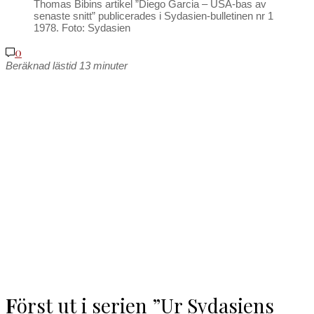
Thomas Bibins artikel ”Diego Garcia – USA-bas av
senaste snitt” publicerades i Sydasien-bulletinen nr 1
1978. Foto: Sydasien
0
Beräknad lästid
13
minuter
F
örst ut i serien ”Ur Sydasiens