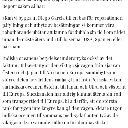
Report saken så här:
»Kan vi bygga ut Diego Garcia till en bas för reparationer,
påfyllning och utbyte av besättningar så kommer våra
robotbärande ubåtar att kunna fördubbla sin tid i om rådet
innan de måste återvända till baserna i USA, Spanien eller
på Guam.»
Indiska oceanens betydelse understryks också av det
faktum att havet utgör den viktiga sjövägen från Fjärran
Östern och Japan till Afrika och Europa samtidigt som
större delen av världens råolja går ut från Persiska Viken
via indiska oceanen österut till Japan och USA, och västerut
till Europa. Suezkanalen har aldrig kunnat återta sin roll
som transportled till Europa, bl a därför, att de största
tank fartygen inte längre kan gå den vägen. Vidare utgör
indiska oceanen tillsammans med Sydatlanten två av de
viktigaste kvarvarande källorna för djuphavsfisket.