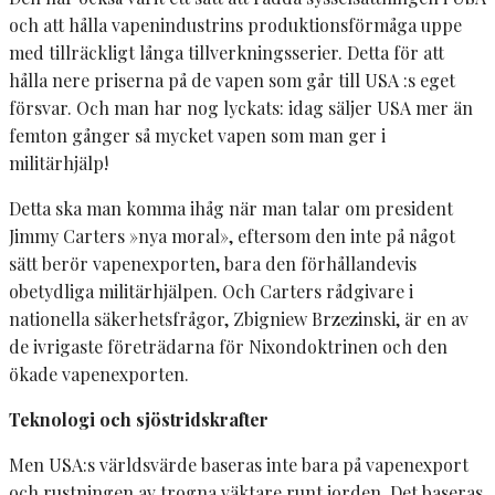
och att hålla vapenindustrins produktionsförmåga uppe
med tillräckligt långa tillverkningsserier. Detta för att
hålla nere priserna på de vapen som går till USA :s eget
försvar. Och man har nog lyckats: idag säljer USA mer än
femton gånger så mycket vapen som man ger i
militärhjälp!
Detta ska man komma ihåg när man talar om president
Jimmy Carters »nya moral», eftersom den inte på något
sätt berör vapenexporten, bara den förhållandevis
obetydliga militärhjälpen. Och Carters rådgivare i
nationella säkerhetsfrågor, Zbigniew Brzezinski, är en av
de ivrigaste företrädarna för Nixondoktrinen och den
ökade vapenexporten.
Teknologi och sjöstridskrafter
Men USA:s världsvärde baseras inte bara på vapenexport
och rustningen av trogna väktare runt jorden. Det baseras