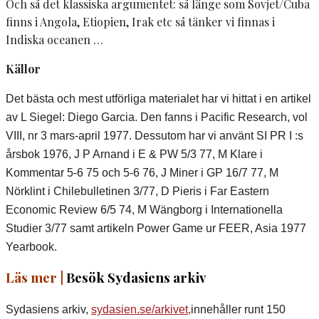
Och så det klassiska argumentet: så länge som Sovjet/Cuba
finns i Angola, Etiopien, Irak etc så tänker vi finnas i
Indiska oceanen …
Källor
Det bästa och mest utförliga materialet har vi hittat i en artikel
av L Siegel: Diego Garcia. Den fanns i Pacific Research, vol
VIII, nr 3 mars-april 1977.
Dessutom har vi använt SI PR I :s
årsbok 1976, J P Arnand i E & PW 5/3 77, M Klare i
Kommentar 5-6 75 och 5-6 76, J Miner i GP 16/7 77, M
Nörklint i Chilebulletinen 3/77, D Pieris i Far Eastern
Economic Review 6/5 74, M Wängborg i Internationella
Studier 3/77 samt artikeln Power Game ur FEER, Asia 1977
Yearbook.
Läs mer |
Besök Sydasiens arkiv
Sydasiens arkiv,
sydasien.se/arkivet,
innehåller runt 150