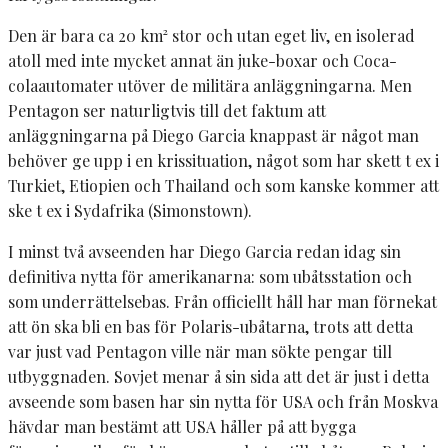
Den är bara ca 20 km² stor och utan eget liv, en isolerad
atoll med inte mycket annat än juke-boxar och Coca-
colaautomater utöver de militära anläggningarna. Men
Pentagon ser naturligtvis till det faktum att
anläggningarna på Diego Garcia knappast är något man
behöver ge upp i en krissituation, något som har skett t ex i
Turkiet, Etiopien och Thailand och som kanske kommer att
ske t ex i Sydafrika (Simonstown).
I minst två avseenden har Diego Garcia redan idag sin
definitiva nytta för amerikanarna: som ubåtsstation och
som underrättelsebas. Från officiellt håll har man förnekat
att ön ska bli en bas för Polaris-ubåtarna, trots att detta
var just vad Pentagon ville när man sökte pengar till
utbyggnaden. Sovjet menar å sin sida att det är just i detta
avseende som basen har sin nytta för USA och från Moskva
hävdar man bestämt att USA håller på att bygga