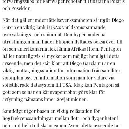
förvaringssilos för kärnvapenrobotar till ubåtarna Polaris
och Poseidon.
När det gäller underrättelseverksamheten så utgör Diego
Garcia en viktig länk i USA:s världsomspännande
övervaknings- och spionnät. Den hypermoderna
utrustningen man hade i Etiopien flyttades också över till
ön sen amerikanarna fick lämna Afrikas Horn. Pentagon
håller naturligtvis så mycket som möjligt hemligt i detta
avseende, men det står klart att Diego Garcia nu är en
viktig mottagningsstation för information från satelliter,
spionplan osv, en information som man för vidare via
sofistikerade datasystem till USA. Idag kan Pentagon så
gott som se när en kärnvapenrobot görs klar för
avfyrning nånstans inne i Sovjetunionen.
Samtidigt utgör basen en viktig relästation för
högfrekvenssändningar mellan flott- och flygenheter i
och runt hela Indiska oceanen. Även i detta avseende tar