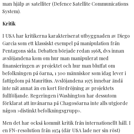
man hjälp av satelliter (Defence Satellite Communications
System).
Kritik
I USA har kritikerna karakteriserat utbyggnaden av Diego
Garcia som ett klassiskt exempel på manipulation från
Pentagons sida. Debatten började redan 1968, dvs innan
avslöjandena kom om hur man manipulerat med
finansieringen av projektet och hur man bluffat om
befolkningen på öarna, 1 300 människor som idag lever i
fattigdom på Mauritius. Avslöjandena 1975 innebar ändå
inte nåt annat än en kort fördröjning av projektets
fullföljande. Regeringen i Washington har dessutom
förklarat att invånarna på Chagosöarna inte alls utgjorde
någon »distinkt befolkningsgrupp».
Men det har också kommit kritik från internationellt håll. I
en FN-resolution från 1974 (där USA lade ner sin röst)