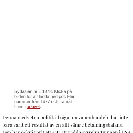
Sydasien nr 1 1978. Klicka på
bilden för att ladda ned pdf. Fler
nummer från 1977 och framåt
finns i
arkivet
.
Denna medvetna politik i fråga om vapenhandeln har inte
bara varit ett resultat av en allt sämre betalningsbalans.
Den har också varit ett sätt att rädda sysselsättningen i USA