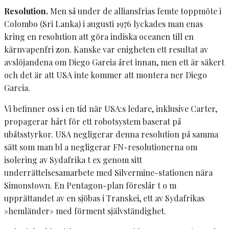
Resolution.
Men så under de alliansfrias femte toppmöte i
Colombo (Sri Lanka) i augusti 1976 lyckades man enas
kring en resolution att göra indiska oceanen till en
kärnvapenfri zon. Kanske var enigheten ett resultat av
avslöjandena om Diego Gareia året innan, men ett är säkert
och det är att USA inte kommer att montera ner Diego
Garcia.
Vi befinner oss i en tid när USA:s ledare, inklusive Carter,
propagerar hårt för ett robotsystem baserat på
ubåtsstyrkor. USA negligerar denna resolution på samma
sätt som man bl a negligerar FN-resolutionerna om
isolering av Sydafrika t ex genom sitt
underrättelsesamarbete med Silvermine-stationen nära
Simonstown. En Pentagon-plan föreslår t o m
upprättandet av en sjöbas i Transkei, ett av Sydafrikas
»hemländer» med förment självständighet.