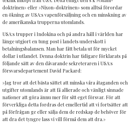
teknik inköpt från USA. Detta enligt den s k »Guam-
doktrinen» eller »Nixon-doktrinen» som alltså förordar
en ökning av USA:s vapenförsäljning och en minskning av
de amerikanska trupperna utomlands.
USA:s trupper i Indokina och på andra håll i världen har
länge utgjort en tung post i landets underskott i
betalningsbalansen. Man har fått betala ut för mycket
dollar i utlandet. Denna doktrin har tidigare förklarats på
följande sätt av den dåvarande sekreteraren i USA:s
försvarsdepartement David Packard:
»Jag tror att det bästa sättet att minska våra åtaganden och
utgifter utomlands är att få allierade och vänligt sinnade
nationer att göra ännu mer för sitt eget försvar. För att
förverkliga detta fordras det emellertid att vi fortsätter att
på förfrågan ge eller sälja dem de redskap de behöver för
att dra det tyngre lass vi vill förmå dem att dra.»