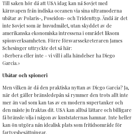
Till saken hör då att USA idag kan nå Sovjet med
kärnvapen från indiska oceanen via sina ultramoderna
ubåtar av Polaris-, Poseidon- och Tridenttyp. Ändå är det
inte Sovjet som är huvudmålet, utan skyddet av de
amerikanska ekonomiska intressena i området liksom
spionverksamheten. Förre försvarssekreteraren James
Schesinger uttryckte det så här:
»Berbera eller inte – vi vill i alla händelser ha Diego
Garcia.»
Ubåtar och spioneri
Men vilken är då den praktiska nyttan av Dicgo Garcia? Ja,
när det gäller bränsledepån så rymmer den trots allt inte
mer än vad som kan tas av en modern supertanker och
den måste ju fraktas dit. USA kan alltså lättare och billigare
få bränsle/olja i någon av kuststaternas hamnar. Inte heller
kan ön utgöra nån idealisk plats som fritidsområde för
fartygsbesättningar.