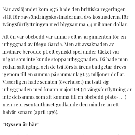
När avslöjandet kom 1976 hade den brittiska regeringen
stått för »avsöndringskostnaderna», dvs kostnaderna för
tvångsförflyttningen med blygsamma 1,4 miljoner dollar.
Att ön var obebodd var annars ett av argumenten för en
utbyggnad av Diego Garcia. Men att avsaknaden av
invånare berodde på ett cyniskt spel under täcket var
något som inte kunde stoppa utbyggnaden. Då hade man
redan satt igång, och de två första årens budgetar drevs
igenom till en summa på sammanlagt 33 miljoner dollar.
Visserligen hade senaten (överhuset) motsatt sig
utbyggnaden med knapp majoritet (»Tvångsförflyttning är
inte detsamma som att komma till en obebodd plats» … )
men representanthuset godkände den mindre än ett
halvår senare (april 1976).
”Ryssen är här”