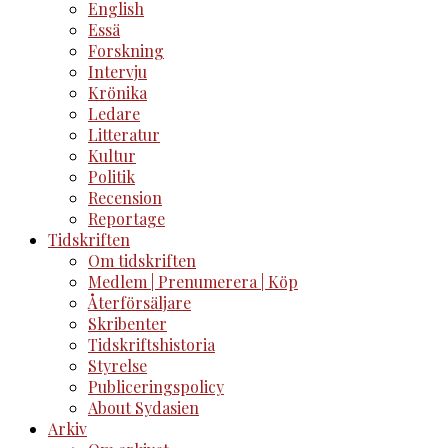
English
Essä
Forskning
Intervju
Krönika
Ledare
Litteratur
Kultur
Politik
Recension
Reportage
Tidskriften
Om tidskriften
Medlem | Prenumerera | Köp
Återförsäljare
Skribenter
Tidskriftshistoria
Styrelse
Publiceringspolicy
About Sydasien
Arkiv