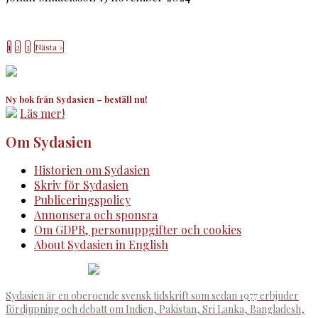
1
2
3
Nästa »
Ny bok från Sydasien – beställ nu!
Läs mer!
Om Sydasien
Historien om Sydasien
Skriv för Sydasien
Publiceringspolicy
Annonsera och sponsra
Om GDPR, personuppgifter och cookies
About Sydasien in English
Sydasien är en oberoende svensk tidskrift som sedan 1977 erbjuder
fördjupning och debatt om Indien, Pakistan, Sri Lanka, Bangladesh,