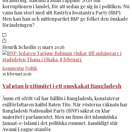
förändring. Balendra Shah rappade 2020 om
korruptionen i landet, för att sedan ge sig in i politiken. Nu
vann han stort med sitt Rastriya Swatantra Party (RSP).
Men kan han och mittenpartiet RSP ge folket den önskade
förändringen?
Henrik Schedin
13 mars 2026
Kommentar
Politik
15 februari 2026
Val utan legitimitet i ett omskakat Bangladesh
Ännu ett ofritt val har hållits i Bangladesh, konstaterar
exilförfattaren Saiful Baten Tito. När rösterna räknats har
Bangladesh Nationalist Party (BNP) säkrat en klar
majoritet i parlamentet. Men nu finns det islamistiska
Jamaat-e-Islami i det politiska rummet. Samtidigt står
Awami League utanför.