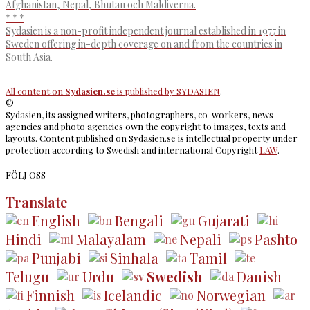
Afghanistan, Nepal, Bhutan och Maldiverna.
* * *
Sydasien is a non-profit independent journal established in 1977 in
Sweden offering in-depth coverage on and from the countries in
South Asia.
All content on
Sydasien.se
is published by
SYDASIEN
.
©
Sydasien, its assigned writers, photographers, co-workers, news
agencies and photo agencies own the copyright to images, texts and
layouts. Content published on Sydasien.se is intellectual property under
protection according to Swedish and international Copyright
LAW
.
FÖLJ OSS
Translate
English
Bengali
Gujarati
Hindi
Malayalam
Nepali
Pashto
Punjabi
Sinhala
Tamil
Telugu
Urdu
Swedish
Danish
Finnish
Icelandic
Norwegian