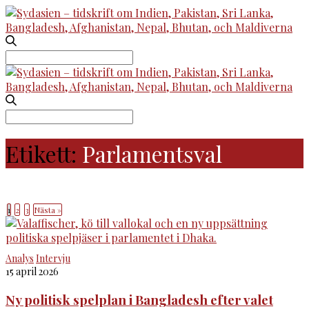
Search
for:
Search
for:
Etikett:
Parlamentsval
1
2
3
Nästa »
Analys
Intervju
15 april 2026
Ny politisk spelplan i Bangladesh efter valet