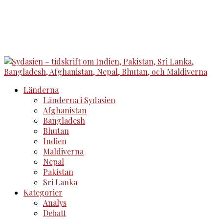
Länderna
Länderna i Sydasien
Afghanistan
Bangladesh
Bhutan
Indien
Maldiverna
Nepal
Pakistan
Sri Lanka
Kategorier
Analys
Debatt