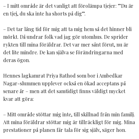
– I mitt område är det vanligt att förolämpa tjejer: ”Du är
en tjej, du ska inte ha shorts på dig”.
– Det tar lång tid för mig att ta mig hem så det hinner bli
mörkt. Då undrar folk vad jag gör utomhus. De sprider
rykten till mina föräldrar. Det var mer sånt förut, nu är
det lite mindre. De kan själva se förändringarna med
deras ögon.
Hennes lagkamrat Priya Rathod som bor i Ambedkar
Nagar-slummen upplever också en ökad acceptans på
senare år – men att det samtidigt finns väldigt mycket
kvar att göra:
– Mitt område stöttar mig inte, till skillnad från min familj.
Att mina föräldrar stöttar mig är tillräckligt för mig. Mina
prestationer på planen får tala för sig själv, säger hon.