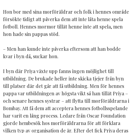
Hon bor med sina morföräldrar och folk i hennes område
försökte tidigt att påverka dem att inte låta henne spela
fotboll. Hennes mormor tillät henne inte att spela, men
hon hade sin pappas stöd.
– Men han kunde inte påverka eftersom att han bodde
kvar i byn då, suckar hon.
I byn där Priya växte upp fanns ingen möjlighet till
utbildning. De brukade heller inte skicka tjejer från byn
till platser där det går att få utbildning. Men för hennes
pappa var utbildningen av högsta vikt så han tillät Priya –
och senare hennes systrar – att flytta till morföräldrarna i
Bombay. Att få dem att acceptera hennes fotbollsspelande
har varit en lång process. Ledare från Oscar Foundation
gjorde hembesök hos morföräldrarna för att förklara
vilken typ av organisation de är. Efter det fick Priya deras