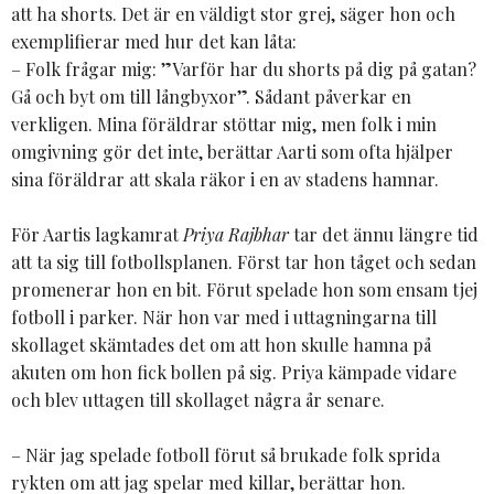
att ha shorts. Det är en väldigt stor grej, säger hon och
exemplifierar med hur det kan låta:
– Folk frågar mig: ”Varför har du shorts på dig på gatan?
Gå och byt om till långbyxor”. Sådant påverkar en
verkligen. Mina föräldrar stöttar mig, men folk i min
omgivning gör det inte, berättar Aarti som ofta hjälper
sina föräldrar att skala räkor i en av stadens hamnar.
För Aartis lagkamrat
Priya Rajbhar
tar det ännu längre tid
att ta sig till fotbollsplanen. Först tar hon tåget och sedan
promenerar hon en bit. Förut spelade hon som ensam tjej
fotboll i parker. När hon var med i uttagningarna till
skollaget skämtades det om att hon skulle hamna på
akuten om hon fick bollen på sig. Priya kämpade vidare
och blev uttagen till skollaget några år senare.
– När jag spelade fotboll förut så brukade folk sprida
rykten om att jag spelar med killar, berättar hon.