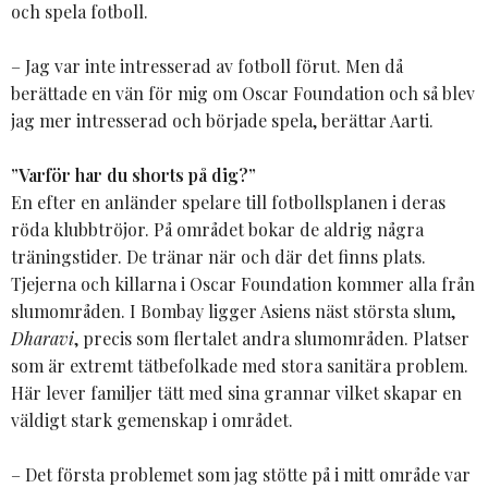
och spela fotboll.
– Jag var inte intresserad av fotboll förut. Men då
berättade en vän för mig om Oscar Foundation och så blev
jag mer intresserad och började spela, berättar Aarti.
”Varför har du shorts på dig?”
En efter en anländer spelare till fotbollsplanen i deras
röda klubbtröjor. På området bokar de aldrig några
träningstider. De tränar när och där det finns plats.
Tjejerna och killarna i Oscar Foundation kommer alla från
slumområden. I Bombay ligger Asiens näst största slum,
Dharavi
, precis som flertalet andra slumområden. Platser
som är extremt tätbefolkade med stora sanitära problem.
Här lever familjer tätt med sina grannar vilket skapar en
väldigt stark gemenskap i området.
– Det första problemet som jag stötte på i mitt område var