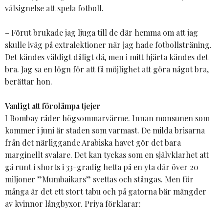
välsignelse att spela fotboll.
– Förut brukade jag ljuga till de där hemma om att jag
skulle iväg på extralektioner när jag hade fotbollsträning.
Det kändes väldigt dåligt då, men i mitt hjärta kändes det
bra. Jag sa en lögn för att få möjlighet att göra något bra,
berättar hon.
Vanligt att förolämpa tjejer
I Bombay råder högsommarvärme. Innan monsunen som
kommer i juni är staden som varmast. De milda brisarna
från det närliggande Arabiska havet gör det bara
marginellt svalare. Det kan tyckas som en självklarhet att
gå runt i shorts i 33-gradig hetta på en yta där över 20
miljoner ”Mumbaikars” svettas och stångas. Men för
många är det ett stort tabu och på gatorna bär mängder
av kvinnor långbyxor. Priya förklarar: