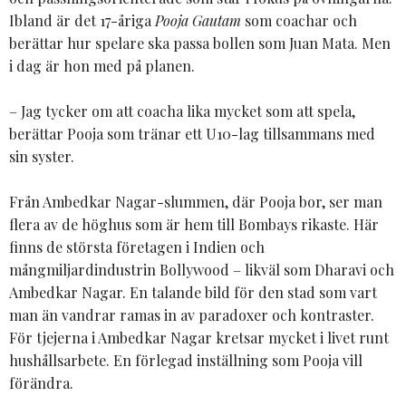
Ibland är det 17-åriga
Pooja Gautam
som coachar och
berättar hur spelare ska passa bollen som Juan Mata. Men
i dag är hon med på planen.
– Jag tycker om att coacha lika mycket som att spela,
berättar Pooja som tränar ett U10-lag tillsammans med
sin syster.
Från Ambedkar Nagar-slummen, där Pooja bor, ser man
flera av de höghus som är hem till Bombays rikaste. Här
finns de största företagen i Indien och
mångmiljardindustrin Bollywood – likväl som Dharavi och
Ambedkar Nagar. En talande bild för den stad som vart
man än vandrar ramas in av paradoxer och kontraster.
För tjejerna i Ambedkar Nagar kretsar mycket i livet runt
hushållsarbete. En förlegad inställning som Pooja vill
förändra.