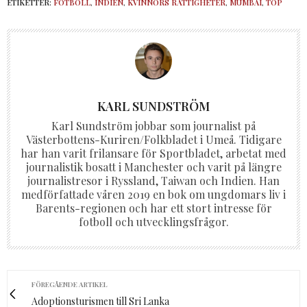
ETIKETTER:
FOTBOLL
,
INDIEN
,
KVINNORS RÄTTIGHETER
,
MUMBAI
,
TOP
KARL SUNDSTRÖM
Karl Sundström jobbar som journalist på
Västerbottens-Kuriren/Folkbladet i Umeå. Tidigare
har han varit frilansare för Sportbladet, arbetat med
journalistik bosatt i Manchester och varit på längre
journalistresor i Ryssland, Taiwan och Indien. Han
medförfattade våren 2019 en bok om ungdomars liv i
Barents-regionen och har ett stort intresse för
fotboll och utvecklingsfrågor.
FÖREGÅENDE ARTIKEL
Adoptionsturismen till Sri Lanka