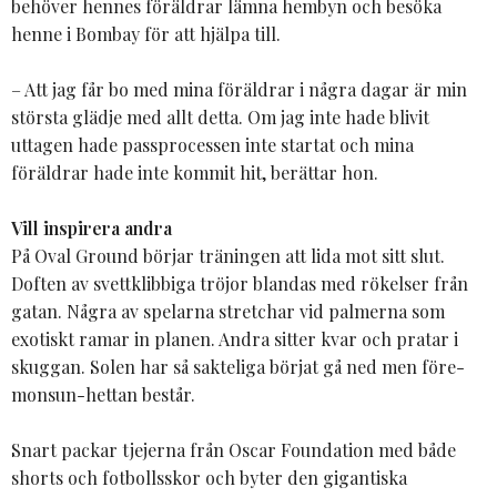
behöver hennes föräldrar lämna hembyn och besöka
henne i Bombay för att hjälpa till.
– Att jag får bo med mina föräldrar i några dagar är min
största glädje med allt detta. Om jag inte hade blivit
uttagen hade passprocessen inte startat och mina
föräldrar hade inte kommit hit, berättar hon.
Vill inspirera andra
På Oval Ground börjar träningen att lida mot sitt slut.
Doften av svettklibbiga tröjor blandas med rökelser från
gatan. Några av spelarna stretchar vid palmerna som
exotiskt ramar in planen. Andra sitter kvar och pratar i
skuggan. Solen har så sakteliga börjat gå ned men före-
monsun-hettan består.
Snart packar tjejerna från Oscar Foundation med både
shorts och fotbollsskor och byter den gigantiska