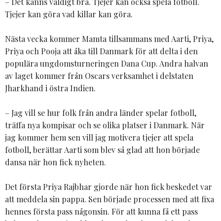
– Det känns väldigt bra. Tjejer kan också spela fotboll.
Tjejer kan göra vad killar kan göra.
Nästa vecka kommer Mamta tillsammans med Aarti, Priya,
Priya och Pooja att åka till Danmark för att delta i den
populära ungdomsturneringen Dana Cup. Andra halvan
av laget kommer från Oscars verksamhet i delstaten
Jharkhand i östra Indien.
– Jag vill se hur folk från andra länder spelar fotboll,
träffa nya kompisar och se olika platser i Danmark. När
jag kommer hem sen vill jag motivera tjejer att spela
fotboll, berättar Aarti som blev så glad att hon började
dansa när hon fick nyheten.
Det första Priya Rajbhar gjorde när hon fick beskedet var
att meddela sin pappa. Sen började processen med att fixa
hennes första pass någonsin. För att kunna få ett pass