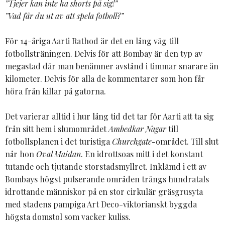
”Tjejer kan inte ha shorts på sig!”
”Vad får du ut av att spela fotboll?”
För 14-åriga Aarti Rathod är det en lång väg till
fotbollsträningen. Delvis för att Bombay är den typ av
megastad där man benämner avstånd i timmar snarare än
kilometer. Delvis för alla de kommentarer som hon får
höra från killar på gatorna.
Det varierar alltid i hur lång tid det tar för Aarti att ta sig
från sitt hem i slumområdet
Ambedkar Nagar
till
fotbollsplanen i det turistiga
Churchgate-
området. Till slut
når hon
Oval Maidan
. En idrottsoas mitt i det konstant
tutande och tjutande storstadsmyllret. Inklämd i ett av
Bombays högst pulserande områden trängs hundratals
idrottande människor på en stor cirkulär gräsgrusyta
med stadens pampiga Art Deco-viktorianskt byggda
högsta domstol som vacker kuliss.