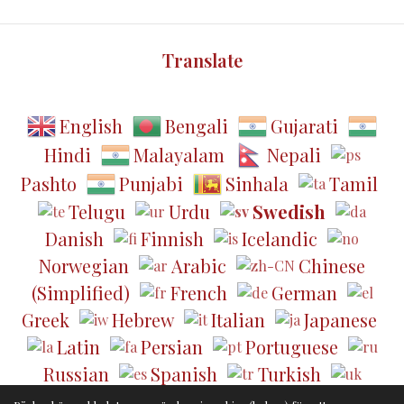
Translate
English
Bengali
Gujarati
Hindi
Malayalam
Nepali
Pashto
Punjabi
Sinhala
Tamil
Telugu
Urdu
Swedish
Danish
Finnish
Icelandic
Norwegian
Arabic
Chinese
(Simplified)
French
German
Greek
Hebrew
Italian
Japanese
Latin
Persian
Portuguese
Russian
Spanish
Turkish
Ukrainian