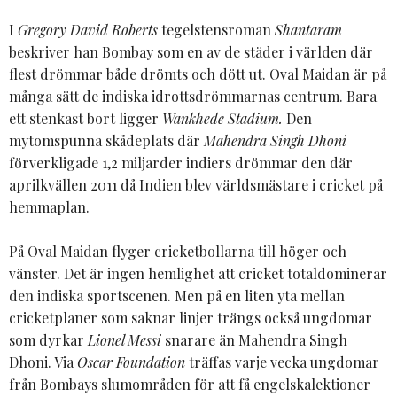
I
Gregory David Roberts
tegelstensroman
Shantaram
beskriver han Bombay som en av de städer i världen där
flest drömmar både drömts och dött ut. Oval Maidan är på
många sätt de indiska idrottsdrömmarnas centrum. Bara
ett stenkast bort ligger
Wankhede Stadium.
Den
mytomspunna skådeplats där
Mahendra Singh Dhoni
förverkligade 1,2 miljarder indiers drömmar den där
aprilkvällen 2011 då Indien blev världsmästare i cricket på
hemmaplan.
På Oval Maidan flyger cricketbollarna till höger och
vänster. Det är ingen hemlighet att cricket totaldominerar
den indiska sportscenen. Men på en liten yta mellan
cricketplaner som saknar linjer trängs också ungdomar
som dyrkar
Lionel Messi
snarare än Mahendra Singh
Dhoni. Via
Oscar Foundation
träffas varje vecka ungdomar
från Bombays slumområden för att få engelskalektioner