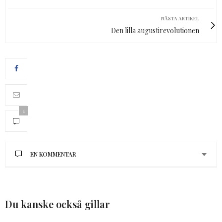
NÄSTA ARTIKEL
Den lilla augustirevolutionen
1
EN KOMMENTAR
EVA GRANBERG
SKRIVER:
Wow, stort tack för intressant läsning och en mycket
välskriven artikel.
Du kanske också gillar
9 JULI 2019 KL. 21:55