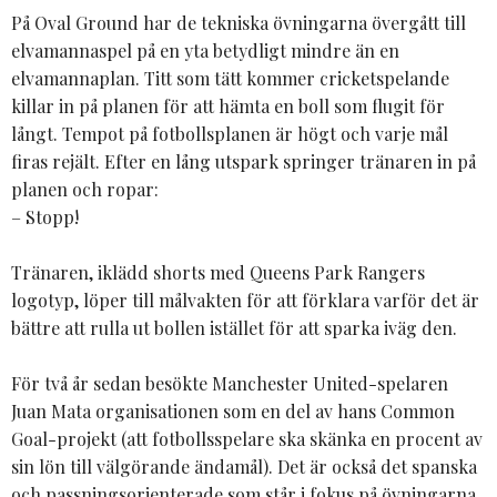
På Oval Ground har de tekniska övningarna övergått till
elvamannaspel på en yta betydligt mindre än en
elvamannaplan. Titt som tätt kommer cricketspelande
killar in på planen för att hämta en boll som flugit för
långt. Tempot på fotbollsplanen är högt och varje mål
firas rejält. Efter en lång utspark springer tränaren in på
planen och ropar:
– Stopp!
Tränaren, iklädd shorts med Queens Park Rangers
logotyp, löper till målvakten för att förklara varför det är
bättre att rulla ut bollen istället för att sparka iväg den.
För två år sedan besökte Manchester United-spelaren
Juan Mata organisationen som en del av hans Common
Goal-projekt (att fotbollsspelare ska skänka en procent av
sin lön till välgörande ändamål). Det är också det spanska
och passningsorienterade som står i fokus på övningarna.