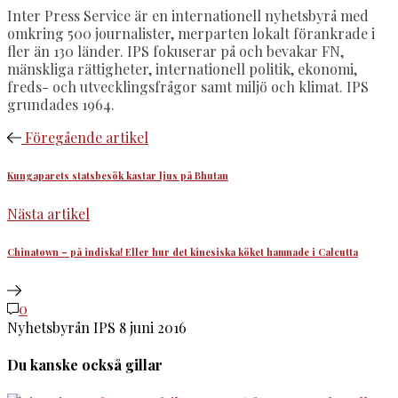
Inter Press Service är en internationell nyhetsbyrå med
omkring 500 journalister, merparten lokalt förankrade i
fler än 130 länder. IPS fokuserar på och bevakar FN,
mänskliga rättigheter, internationell politik, ekonomi,
freds- och utvecklingsfrågor samt miljö och klimat. IPS
grundades 1964.
Föregående artikel
Kungaparets statsbesök kastar ljus på Bhutan
Nästa artikel
Chinatown – på indiska! Eller hur det kinesiska köket hamnade i Calcutta
0
Nyhetsbyrån IPS
8 juni 2016
Du kanske också gillar