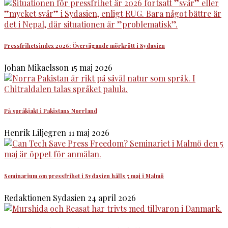
Pressfrihetsindex 2026: Övervägande mörkrött i Sydasien
Johan Mikaelsson
15 maj 2026
På språkjakt i Pakistans Norrland
Henrik Liljegren
11 maj 2026
Seminarium om pressfrihet i Sydasien hålls 5 maj i Malmö
Redaktionen Sydasien
24 april 2026