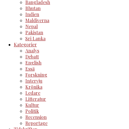
Bangladesh
Bhutan
Indien
Maldiverna
Nepal
Pakistan
Sri Lanka
Kategorier
Analys
Debatt
English
Essä
Forskning
Intervju
Krönika
Ledare
Litteratur
Kultur
Politik
Recension
Reportage