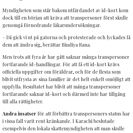
Myndigheten som står bakom utfärdandet av id-kort kom
dock till en början att kräva att transpersoner först skulle
genomgå förnedrande läkarundersökningar.
– Då gick vi ut på gatorna och protesterade och lyckades få
dem att ändra sig, berättar Bindiya Rana.
Men trots att fyra år har gått saknar många transpersoner
fortfarande id-handlingar. För att få ett id-kort krävs
officiella uppgifter om föräldrar, och för de flesta som
blivit utfrysta av sina familjer är det helt enkelt omöjligt att
uppfylla. Resultatet har blivit att många transpersoner
fortfarande saknar id-kort och därmed inte har tillgång
till alla rättigheter.
Andra insatser
för att förbättra transpersoners status har
i vissa fall varit rent kränkande. I Karachi beslutade
exempelvis den lokala skattemyndigheten att man skulle