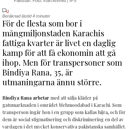
Pakistan. Foto: Irfan Ahmed | IPS
0
Beräknad lästid
4
minuter
F
ör de flesta som bor i
mångmiljonstaden Karachis
fattiga kvarter är livet en daglig
kamp för att få ekonomin att gå
ihop. Men för transpersoner som
Bindiya Rana, 35, är
utmaningarna ännu större.
Bindiya Rana arbetar
med att sälja kläder på
gatumarknaden i området Mehmoodabad i Karachi. Som
transperson ingår hon i en grupp som kallas hijra, och för
dem är social stigmatisering och diskriminering en del av
vardagen i det mycket konservativa pakistanska samhället.