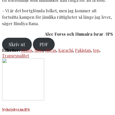
en telefonlinje som människor kan ringa för att få stöd.
– Vi är det bortglömda folket, men jag kommer att
fortsätta kampen för jämlika rättigheter så länge jag lever,
säger Bindiya Rana.
Alec Forss och Humaira Israr /IPS
Skriv ut
PDF
Etiketter:
Genus
,
hbtq
,
Hijras
,
Karachi
,
Pakistan
,
top
,
Transexualitet
Nyhetsbyrån IPS