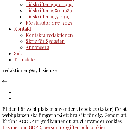
Tidskrifter 1990–1999
Tidskrifter 1980–1989
Tidskrifter 1977–1979
Förstasidor 1977–2025
Kontakt
Kontakta redaktionen
Skriv för Sydasien
Annonsera
Sök
Translate
redaktionen@sydasien.se
På den här webbplatsen använder vi cookies (kakor) för att
webbplatsen ska fungera på ett bra sätt för dig. Genom att
klicka ”ACCEPT” godkänner du att vi använder cookies.
Läs mer om GDPR, personuppgifter och cookies