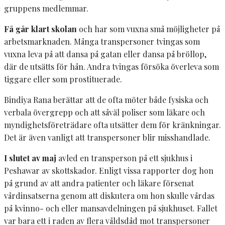
gruppens medlemmar.
Få går klart skolan
och har som vuxna små möjligheter på
arbetsmarknaden. Många transpersoner tvingas som
vuxna leva på att dansa på gatan eller dansa på bröllop,
där de utsätts för hån. Andra tvingas försöka överleva som
tiggare eller som prostituerade.
Bindiya Rana berättar att de ofta möter både fysiska och
verbala övergrepp och att såväl poliser som läkare och
myndighetsföreträdare ofta utsätter dem för kränkningar.
Det är även vanligt att transpersoner blir misshandlade.
I slutet av maj
avled en transperson på ett sjukhus i
Peshawar av skottskador. Enligt vissa rapporter dog hon
på grund av att andra patienter och läkare försenat
vårdinsatserna genom att diskutera om hon skulle vårdas
på kvinno- och eller mansavdelningen på sjukhuset. Fallet
var bara ett i raden av flera våldsdåd mot transpersoner