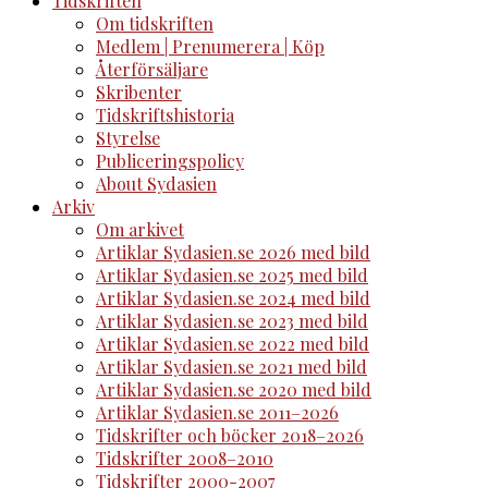
Tidskriften
Om tidskriften
Medlem | Prenumerera | Köp
Återförsäljare
Skribenter
Tidskriftshistoria
Styrelse
Publiceringspolicy
About Sydasien
Arkiv
Om arkivet
Artiklar Sydasien.se 2026 med bild
Artiklar Sydasien.se 2025 med bild
Artiklar Sydasien.se 2024 med bild
Artiklar Sydasien.se 2023 med bild
Artiklar Sydasien.se 2022 med bild
Artiklar Sydasien.se 2021 med bild
Artiklar Sydasien.se 2020 med bild
Artiklar Sydasien.se 2011–2026
Tidskrifter och böcker 2018–2026
Tidskrifter 2008–2010
Tidskrifter 2000-2007