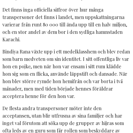
Det finns inga officiella siffror över hur många
transpersoner det finns i landet, men uppskattningarna
varierar från runt 80 000 till ända upp till en halv miljon,
och en stor andel av dem bor i den sydliga hamnstaden
Karachi.
Bindiya Rana växte upp i ett medelklasshem och blev redan
som barn medveten om sin identitet. I sitt offentliga liv var
hon en pojke, men när hon var ensam i sitt rum klädde
hon sig som en flicka, använde läppstift och dansade. När
hon blev större rymde hon hemifrån och var borta i två
månader, men med tiden började hennes föräldrar
acceptera henne för den hon var.
De flesta andra transpersoner möter inte den
acceptansen, utan blir utfrusna av sina familjer och har
inget val förutom att söka upp de grupper av hijras som
ofta leds av en guru som får rollen som beskyddare av