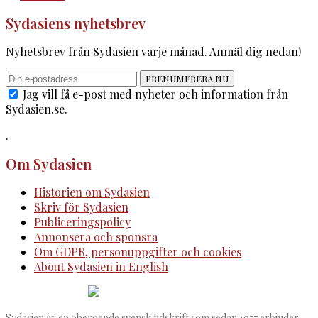
Sydasiens nyhetsbrev
Nyhetsbrev från Sydasien varje månad. Anmäl dig nedan!
PRENUMERERA NU
Jag vill få e-post med nyheter och information från
Sydasien.se.
.
Om Sydasien
Historien om Sydasien
Skriv för Sydasien
Publiceringspolicy
Annonsera och sponsra
Om GDPR, personuppgifter och cookies
About Sydasien in English
Sydasien är en oberoende svensk tidskrift som sedan 1977 erbjuder