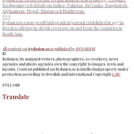
fördjupning och debatt om Indien, Pakistan, Sri Lanka, Bangladesh,
Afghanistan, Nepal, Bhutan och Maldiverna.
* * *
Sydasien is a non-profit independent journal established in 1977 in
Sweden offering in-depth coverage on and from the countries in
South Asia.
All content on
Sydasien.se
is published by
SYDASIEN
.
©
Sydasien, its assigned writers, photographers, co-workers, news
agencies and photo agencies own the copyright to images, texts and
layouts. Content published on Sydasien.se is intellectual property under
protection according to Swedish and international Copyright
LAW
.
FÖLJ OSS
Translate