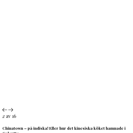
2
av 16
Chinatown – på indiska! Eller hur det kinesiska köket hamnade i