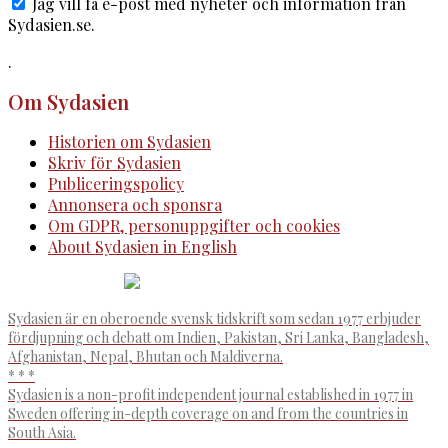
Jag vill få e-post med nyheter och information från
Sydasien.se.
.
Om Sydasien
Historien om Sydasien
Skriv för Sydasien
Publiceringspolicy
Annonsera och sponsra
Om GDPR, personuppgifter och cookies
About Sydasien in English
Sydasien är en oberoende svensk tidskrift som sedan 1977 erbjuder
fördjupning och debatt om Indien, Pakistan, Sri Lanka, Bangladesh,
Afghanistan, Nepal, Bhutan och Maldiverna.
* * *
Sydasien is a non-profit independent journal established in 1977 in
Sweden offering in-depth coverage on and from the countries in
South Asia.