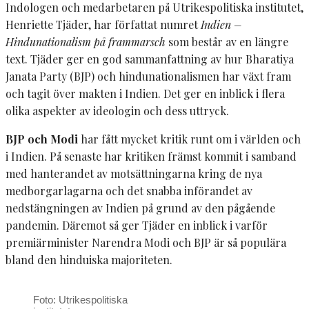
Indologen och medarbetaren på Utrikespolitiska institutet,
Henriette Tjäder, har författat numret
Indien –
Hindunationalism på frammarsch
som består av en längre
text. Tjäder ger en god sammanfattning av hur Bharatiya
Janata Party (BJP) och hindunationalismen har växt fram
och tagit över makten i Indien. Det ger en inblick i flera
olika aspekter av ideologin och dess uttryck.
BJP och Modi
har fått mycket kritik runt om i världen och
i Indien. På senaste har kritiken främst kommit i samband
med hanterandet av motsättningarna kring de nya
medborgarlagarna och det snabba införandet av
nedstängningen av Indien på grund av den pågående
pandemin. Däremot så ger Tjäder en inblick i varför
premiärminister Narendra Modi och BJP är så populära
bland den hinduiska majoriteten.
Foto: Utrikespolitiska