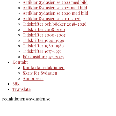
Artiklar Sydasien.se 2022 med bild
Artiklar Sydasien.se 2021 med bild
Artiklar Sydasien.se 2020 med bild
Artiklar Sydasien.se 2011–2026
Tidskrifter och böcker 2018–2026
Tidskrifter 2008–2010
Tidskrifter 2000-2007
Tidskrifter 1990–1999
Tidskrifter 1980–1989
Tidskrifter 1977–1979
Förstasidor 1977–2025
Kontakt
Kontakta redaktionen
Skriv för Sydasien
Annonsera
Sök
Translate
redaktionen@sydasien.se