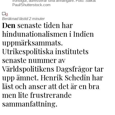
frontfigur, adresserar sina anhängare. Foto: Saikat
Paul/Shutterstock.com
0
Beräknad lästid
2
minuter
D
en
senaste tiden har
hindunationalismen i Indien
uppmärksammats.
Utrikespolitiska institutets
senaste nummer av
Världspolitikens Dagsfrågor tar
upp ämnet. Henrik Schedin har
läst och anser att det är en bra
men lite frustrerande
sammanfattning.