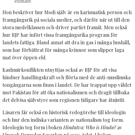
institutet
Hon beskriver hur Modi själv är en karismatisk person och
framgångsrik på sociala medier, och därför når ut till den
stora medelklassen och driver partiet framåt. Men också
hur BJP har infört vissa framgångsrika program för
landets fattiga. Bland annat att dra in gas i många hushåll,
som har förbättrat för många kvinnor som slipper laga
mat över öppen eld.
Kashmirkonflikten utnyttjas också av BJP för att visa
hinduer handlingskraft och flörta med de anti-muslimska
tongångarna som finns i landet. De har trappat upp våldet
mot Pakistan för att öka nationalismen och dragit tillbaka
det delvisa självstyre som regionen tidigare har åtnjutit.
Läsaren får också en historisk redogörelse till ideologin
och hur den indiska varianten av nationalism tog form.
Ideologin tog form i boken
Hindutva: Who is Hindu?
av
Vinayak Damodar Savarkar på 1920-talet. I boken