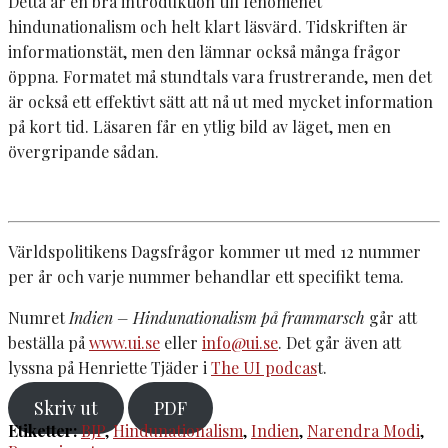
Detta är en bra introduktion till fenomenet
hindunationalism och helt klart läsvärd. Tidskriften är
informationstät, men den lämnar också många frågor
öppna. Formatet må stundtals vara frustrerande, men det
är också ett effektivt sätt att nå ut med mycket information
på kort tid. Läsaren får en ytlig bild av läget, men en
övergripande sådan.
Världspolitikens Dagsfrågor kommer ut med 12 nummer
per år och varje nummer behandlar ett specifikt tema.
Numret
Indien – Hindunationalism på frammarsch
går att
beställa på
www.ui.se
eller
info@ui.se
. Det går även att
lyssna på Henriette Tjäder i
The UI podcas
t.
Skriv ut
PDF
Etiketter:
BJP
,
Hindunationalism
,
Indien
,
Narendra Modi
,