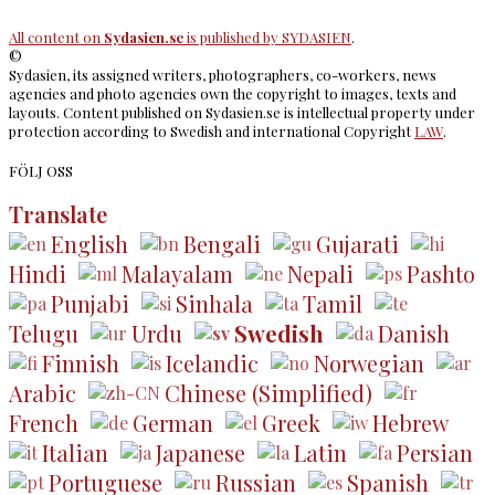
All content on
Sydasien.se
is published by
SYDASIEN
.
©
Sydasien, its assigned writers, photographers, co-workers, news
agencies and photo agencies own the copyright to images, texts and
layouts. Content published on Sydasien.se is intellectual property under
protection according to Swedish and international Copyright
LAW
.
FÖLJ OSS
Translate
English
Bengali
Gujarati
Hindi
Malayalam
Nepali
Pashto
Punjabi
Sinhala
Tamil
Telugu
Urdu
Swedish
Danish
Finnish
Icelandic
Norwegian
Arabic
Chinese (Simplified)
French
German
Greek
Hebrew
Italian
Japanese
Latin
Persian
Portuguese
Russian
Spanish