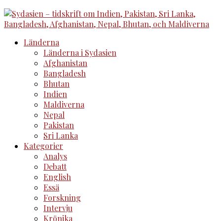
Länderna
Länderna i Sydasien
Afghanistan
Bangladesh
Bhutan
Indien
Maldiverna
Nepal
Pakistan
Sri Lanka
Kategorier
Analys
Debatt
English
Essä
Forskning
Intervju
Krönika