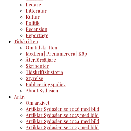
Ledare
Litteratur
Kultur
Politik
Recension
Reportage
Tidskriften
Om tidskriften
Medlem | Prenumerera | Köp
Återförsäljare
Skribenter
Tidskriftshistoria
Styrelse
Publiceringspolicy
About Sydasien
Arkiv
Om arkivet
Artiklar Sydasien.se 2026 med bild
Artiklar Sydasien.se 2025 med bild
Artiklar Sydasien.se 2024 med bild
Artiklar Sydasien.se 2023 med bild