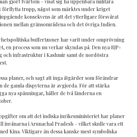
man gjort tvärtom – visat sig ha uppenbara militära
t förflytta trupp, något som märktes under kriget
jupgående konsekvens är att det ytterligare försvårat
tionen mellan gränsområdena och det övriga Indien.
etspolitiska buffertzoner har varit under omprövning
et, en process som nu verkar skyndas på. Den nya BJP-
 och infrastruktur i Kashmir samt de nordöstra
est.
essa planer, och sagt att inga åtgärder som förändrar
n de gamla dispyterna är avgjorda. För att stärka
gga nya spänningar, håller de två länderna en
tober.
gifter om att det indiska inrikesministeriet har planer
ill invånarna i Arunachal Pradesh – vilket skulle vara ett
med Kina. Viktigare än dessa kanske mest symboliska