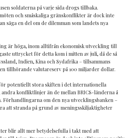
usen soldaterna på varje sida drogs tillbaka.
möten och småskaliga gränskonflikter är dock inte
h kan säga en del om de dilemman som landets nya
g är höga, inom alltifrån ekonomisk utveckling till
gaste uttrycket för detta kom i mitten av juli, då de så
yssland, Indien, Kina och Sydafrika – tillsammans
n tillhörande valutareserv på 100 miljarder dollar.
för potentiellt stora skiften i det internationella
 andra konfliktlinjer än de mellan BRICS-länderna å
a. Förhandlingarna om den nya utvecklingsbanken –
nära att stranda på grund av meningsskiljaktigheter
r blir allt mer betydelsefulla i takt med att