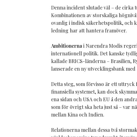
Denna incident slutade väl – de cirka t
Kombinationen av storskaliga högnivå
ovanlig i indisk säkerhetspolitik, oc
ledning har att hantera framöver.
Ambitionerna
i Narendra Modis regerin
internationell politik. Det kanske tydli
kallade BRICS-länderna – Brasilien, R
lanserade en ny utvecklingsbank med e
Detta steg, som förvisso är ett uttryck 
finansiella systemet, kan dock skymma
ena sidan och USA och EU å den andr
som för övrigt ska heta just så – var 
mellan Kina och Indien.
Relationerna mellan dessa två stormakte