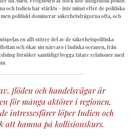
 till Asien. Prognosen är dock inte alltigenom positiv.
 och Indien har stärkts – inte minst efter de politiska
 men politiskt dominerar säkerhetsfrågorna ofta, och
utspelas en allt större del av de säkerhetspolitiska
å flottan och ökar sin närvaro i Indiska oceanen, från
s ledning försöker samtidigt bygga tätare relationer med
am.
v, flöden och handelsvägar är
n för många aktörer i regionen,
 intressesfärer löper Indien och
sk att hamna på kollisionskurs.