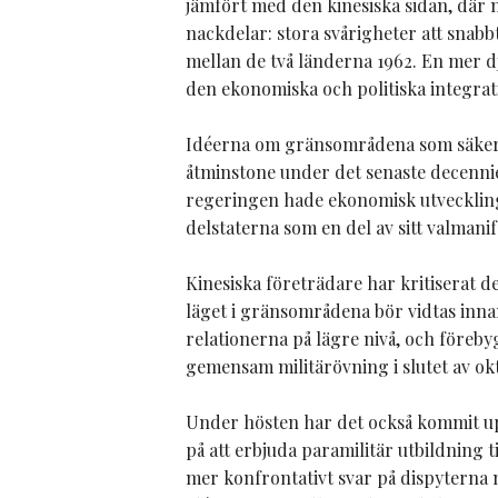
jämfört med den kinesiska sidan, där 
nackdelar: stora svårigheter att snabb
mellan de två länderna 1962. En mer d
den ekonomiska och politiska integra
Idéerna om gränsområdena som säkerh
åtminstone under det senaste decenni
regeringen hade ekonomisk utveckling
delstaterna som en del av sitt valmanif
Kinesiska företrädare har kritiserat d
läget i gränsområdena bör vidtas inna
relationerna på lägre nivå, och föreby
gemensam militärövning i slutet av ok
Under hösten har det också kommit upp
på att erbjuda paramilitär utbildning t
mer konfrontativt svar på dispyterna 