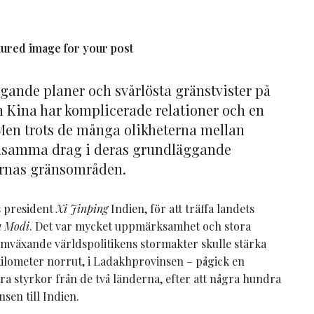
atured image for your post
ande planer och svårlösta gränstvister på
h Kina har komplicerade relationer och en
. Men trots de många olikheterna mellan
nsamma drag i deras grundläggande
ernas gränsområden.
s president
Xi Jinping
Indien, för att träffa landets
a Modi
. Det var mycket uppmärksamhet och stora
amväxande världspolitikens stormakter skulle stärka
kilometer norrut, i Ladakhprovinsen – pågick en
ra styrkor från de två länderna, efter att några hundra
sen till Indien.