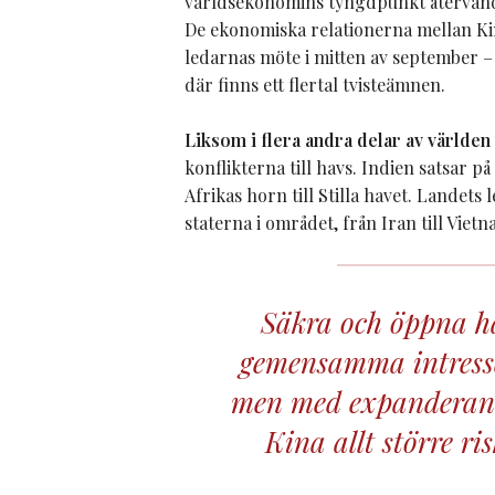
världsekonomins tyngdpunkt återvänder
De ekonomiska relationerna mellan Kina
ledarnas möte i mitten av september –
där finns ett flertal tvisteämnen.
Liksom i flera andra delar av världen
konflikterna till havs. Indien satsar p
Afrikas horn till Stilla havet. Landet
staterna i området, från Iran till Vietn
Säkra och öppna ha
gemensamma intresse
men med expanderande
Kina allt större ri