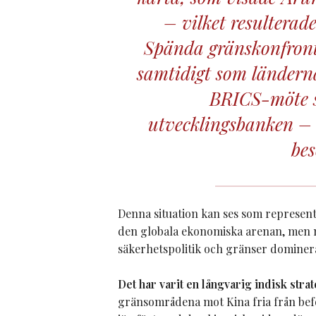
– vilket resulterade
Spända gränskonfront
samtidigt som ländernas
BRICS-möte s
utvecklingsbanken – 
bes
Denna situation kan ses som representa
den globala ekonomiska arenan, men me
säkerhetspolitik och gränser domine
Det har varit en långvarig indisk strat
gränsområdena mot Kina fria från befo