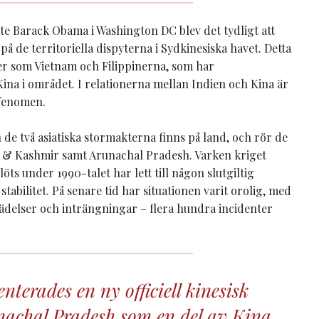
e Barack Obama i Washington DC blev det tydligt att
 de territoriella dispyterna i Sydkinesiska havet. Detta
r som Vietnam och Filippinerna, som har
a i området. I relationerna mellan Indien och Kina är
 fenomen.
de två asiatiska stormakterna finns på land, och rör de
 & Kashmir samt Arunachal Pradesh. Varken kriget
ts under 1990-talet har lett till någon slutgiltig
 stabilitet. På senare tid har situationen varit orolig, med
ädelser och inträngningar – flera hundra incidenter
enterades en ny officiell kinesisk
nachal Pradesh som en del av Kina