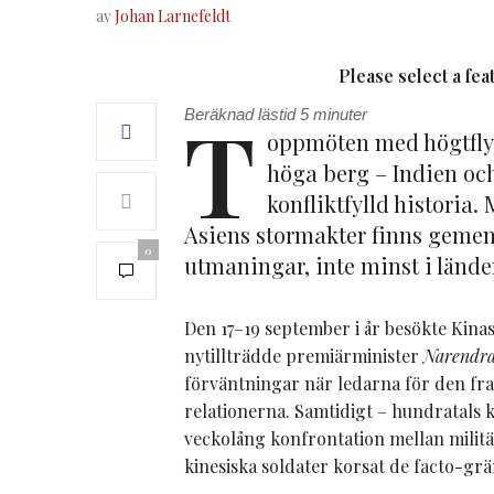
av
Johan Larnefeldt
Please select a fe
T
Beräknad lästid
5
minuter
oppmöten med högtflyg
höga berg – Indien oc
konfliktfylld historia
Asiens stormakter finns geme
0
utmaningar, inte minst i länd
Den 17–19 september i år besökte Kina
nytillträdde premiärminister
Narendr
förväntningar när ledarna för den fr
relationerna. Samtidigt – hundratals 
veckolång konfrontation mellan militä
kinesiska soldater korsat de facto-grän