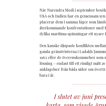
När Narendra Modi i september besökt
USA och Indien har en gemensam syn på
placerar dem i samma läger som lände
återkommande konfrontationer med Kin
dylika maritima spänningar ett nyare
Den kanske djupaste konflikten mellan 
gamla gränstvisterna i Ladakh/Jammu
1962 eller de överenskommelser som slö
lösning – endast till ett rimligt mått av
anklagelser från båda sidor om övertr
bara i år.
I slutet av juni pres
karta, som visade Aru