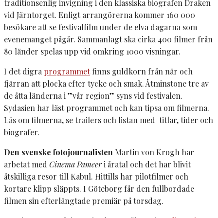
traditionsenlig invigning i den klassiska biografen Draken
vid Järntorget. Enligt arrangörerna kommer 160 000
besökare att se festivalfilm under de elva dagarna som
evenemanget pågår. Sammanlagt ska cirka 400 filmer från
80 länder spelas upp vid omkring 1000 visningar.
I det digra
programmet
finns guldkorn från när och
fjärran att plocka efter tycke och smak. Åtminstone tre av
de åtta länderna i ”vår region” syns vid festivalen.
Sydasien har läst programmet och kan tipsa om filmerna.
Läs om filmerna, se trailers och listan med titlar, tider och
biografer.
Den svenske fotojournalisten
Martin von Krogh har
arbetat med
Cinema Pameer
i åratal och det har blivit
åtskilliga resor till Kabul. Hittills har pilotfilmer och
kortare klipp släppts. I Göteborg får den fullbordade
filmen sin efterlängtade premiär på torsdag.