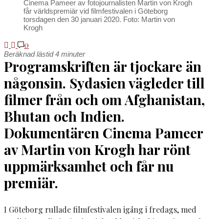
Cinema Pameer av fotojournalisten Martin von Krogh
får världspremiär vid filmfestivalen i Göteborg
torsdagen den 30 januari 2020. Foto: Martin von
Krogh
0
Beräknad lästid
4
minuter
P
rogramskriften är tjockare än
någonsin. Sydasien vägleder till
filmer från och om Afghanistan,
Bhutan och Indien.
Dokumentären Cinema Pameer
av Martin von Krogh har rönt
uppmärksamhet och får nu
premiär.
I Göteborg rullade filmfestivalen igång i fredags, med