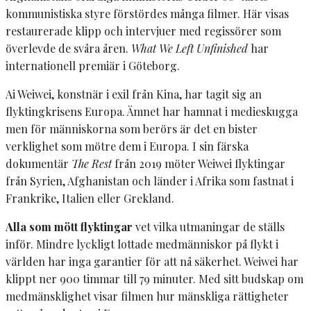
kommunistiska styre förstördes många filmer. Här visas
restaurerade klipp och intervjuer med regissörer som
överlevde de svåra åren.
What We Left Unfinished
har
internationell premiär i Göteborg.
Ai Weiwei, konstnär i exil från Kina, har tagit sig an
flyktingkrisens Europa. Ämnet har hamnat i medieskugga
men för människorna som berörs är det en bister
verklighet som mötre dem i Europa. I sin färska
dokumentär
The Rest
från 2019 möter Weiwei flyktingar
från Syrien, Afghanistan och länder i Afrika som fastnat i
Frankrike, Italien eller Grekland.
Alla som mött flyktingar
vet vilka utmaningar de ställs
inför. Mindre lyckligt lottade medmänniskor på flykt i
världen har inga garantier för att nå säkerhet. Weiwei har
klippt ner 900 timmar till 79 minuter. Med sitt budskap om
medmänsklighet visar filmen hur mänskliga rättigheter