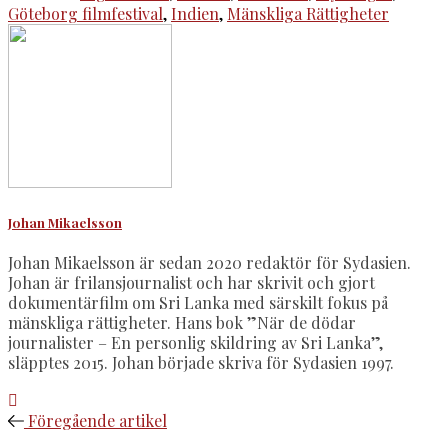
Göteborg filmfestival
,
Indien
,
Mänskliga Rättigheter
Johan Mikaelsson
Johan Mikaelsson är sedan 2020 redaktör för Sydasien.
Johan är frilansjournalist och har skrivit och gjort
dokumentärfilm om Sri Lanka med särskilt fokus på
mänskliga rättigheter. Hans bok ”När de dödar
journalister – En personlig skildring av Sri Lanka”,
släpptes 2015. Johan började skriva för Sydasien 1997.
Föregående artikel