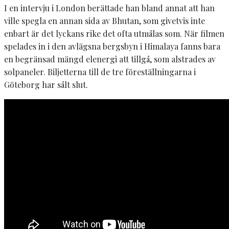
I en intervju i London berättade han bland annat att han
ville spegla en annan sida av Bhutan, som givetvis inte
enbart är det lyckans rike det ofta utmålas som. När filmen
spelades in i den avlägsna bergsbyn i Himalaya fanns bara
en begränsad mängd elenergi att tillgå, som alstrades av
solpaneler. Biljetterna till de tre föreställningarna i
Göteborg har sålt slut.