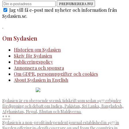
PRENUMERERA NU
Jag vill få e-post med nyheter och information från
Sydasien.se.
.
Om Sydasien
Historien om Sydasien
Skriv för Sydasien
Publiceringspolicy
Annonsera och sponsra
Om GDPR, personuppgifter och cookies
About Sydasien in English
Sydasien är en oberoende svensk tidskrift som sedan 1977 erbjuder
fördjupning och debatt om Indien, Pakistan, Sri Lanka, Bangladesh,
Afghanistan, Nepal, Bhutan och Maldiverna.
* * *
Sydasien is a non-profit independent journal established in 1977 in
Sweden offering in-depth coverage on and from the countries in