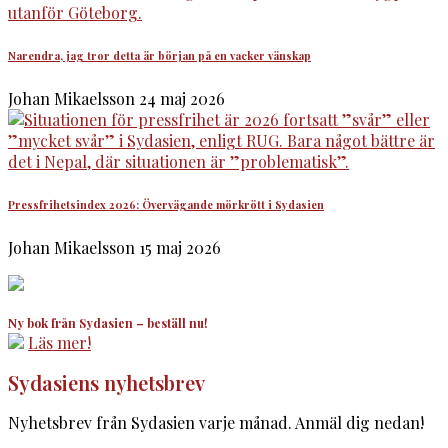
Narendra, jag tror detta är början på en vacker vänskap
Johan Mikaelsson
24 maj 2026
Pressfrihetsindex 2026: Övervägande mörkrött i Sydasien
Johan Mikaelsson
15 maj 2026
Ny bok från Sydasien – beställ nu!
Läs mer!
Sydasiens nyhetsbrev
Nyhetsbrev från Sydasien varje månad. Anmäl dig nedan!