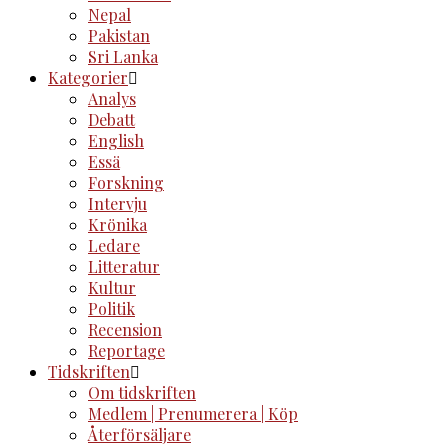
Nepal
Pakistan
Sri Lanka
Kategorier
Analys
Debatt
English
Essä
Forskning
Intervju
Krönika
Ledare
Litteratur
Kultur
Politik
Recension
Reportage
Tidskriften
Om tidskriften
Medlem | Prenumerera | Köp
Återförsäljare