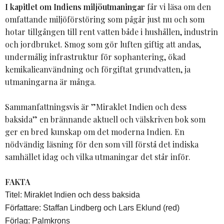
I kapitlet om Indiens miljöutmaningar
får vi läsa om den
omfattande miljöförstöring som pågår just nu och som
hotar tillgången till rent vatten både i hushållen, industrin
och jordbruket. Smog som gör luften giftig att andas,
undermålig infrastruktur för sophantering, ökad
kemikalieanvändning och förgiftat grundvatten, ja
utmaningarna är många.
Sammanfattningsvis är ”Miraklet Indien och dess
baksida” en brännande aktuell och välskriven bok som
ger en bred kunskap om det moderna Indien. En
nödvändig läsning för den som vill förstå det indiska
samhället idag och vilka utmaningar det står inför.
FAKTA
Titel: Miraklet Indien och dess baksida
Författare: Staffan Lindberg och Lars Eklund (red)
Förlag: Palmkrons