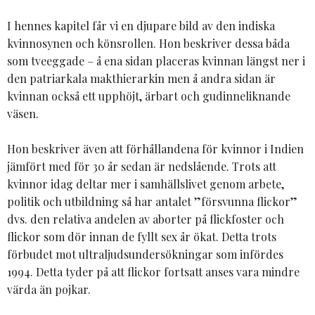
I hennes kapitel får vi en djupare bild av den indiska
kvinnosynen och könsrollen. Hon beskriver dessa båda
som tveeggade – å ena sidan placeras kvinnan längst ner i
den patriarkala makthierarkin men å andra sidan är
kvinnan också ett upphöjt, ärbart och gudinneliknande
väsen.
Hon beskriver även att förhållandena för kvinnor i Indien
jämfört med för 30 år sedan är nedslående. Trots att
kvinnor idag deltar mer i samhällslivet genom arbete,
politik och utbildning så har antalet ”försvunna flickor”
dvs. den relativa andelen av aborter på flickfoster och
flickor som dör innan de fyllt sex år ökat. Detta trots
förbudet mot ultraljudsundersökningar som infördes
1994. Detta tyder på att flickor fortsatt anses vara mindre
värda än pojkar.