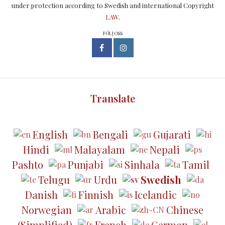
under protection according to Swedish and international Copyright
LAW
.
FÖLJ OSS
Translate
English
Bengali
Gujarati
Hindi
Malayalam
Nepali
Pashto
Punjabi
Sinhala
Tamil
Telugu
Urdu
Swedish
Danish
Finnish
Icelandic
Norwegian
Arabic
Chinese
(Simplified)
French
German