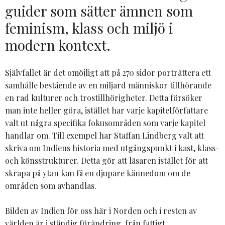
guider som sätter ämnen som
feminism, klass och miljö i
modern kontext.
Självfallet är det omöjligt att på 270 sidor porträttera ett
samhälle bestående av en miljard människor tillhörande
en rad kulturer och trostillhörigheter. Detta försöker
man inte heller göra, istället har varje kapitelförfattare
valt ut några specifika fokusområden som varje kapitel
handlar om. Till exempel har Staffan Lindberg valt att
skriva om Indiens historia med utgångspunkt i kast, klass-
och könsstrukturer. Detta gör att läsaren istället för att
skrapa på ytan kan få en djupare kännedom om de
områden som avhandlas.
Bilden av Indien för oss här i Norden och i resten av
världen är i ständig förändring, från fattigt