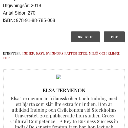
Utgivningsår: 2018
Antal Sidor: 270
ISBN: 978-91-88-785-008
SKRIV UT
PDF
ETIKETTER:
INDIEN
,
KAST
,
KVINNORS RÄTTIGHETER
,
MILJÖ OCH KLIMAT
,
TOP
ELSA TERMENON
Elsa Termenon är frilansskribent och Indolog med
ett hjärta som slår lite extra för Indien. Hon är
utbildad Indolog och Civilekonom vid Stockholms
Universitet. 2011 publicerade hon studien Cross
Cultural Competence – A Key to Business Success in
India? De senaste femton åren har hon levt och