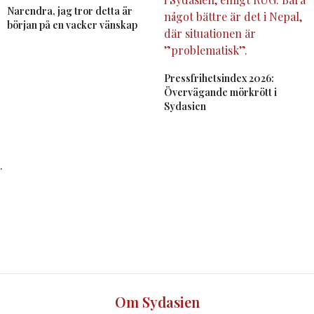
Narendra, jag tror detta är
början på en vacker vänskap
Pressfrihetsindex 2026:
Övervägande mörkrött i
Sydasien
.
Om Sydasien