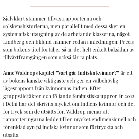
Självklart stämmer tillväxtrapporterna och
solskenshistorierna, men parallellt med dessa sker en
systematisk utsugning av de arbetande klasserna, något
Lindberg och Eklund nämner redan i inledningen. Precis
som bokens titel förtäljer så är det helt enkelt baksidan av
tillväxtframgången som också får ta plats.
Anne Waldrops kapitel ”Vart går Indiska kvinnor?”
är ett
av bokens kanske viktigaste och ger en välbehövlig
lägesrapport från kvinnornas Indien. Efter
gruppvåldtäkten och följande feministiska uppror år 2012
i Delhi har det skrivits mycket om Indiens kvinnor och det
förtryck som de utsätts för. Waldrop menar att
rapporteringarna ledde till en mycket endimensionell och
förenklad syn på indiska kvinnor som förtryckta och
utsatta.