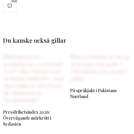
Du kanske också gillar
På språkjakt i Pakistans
Norrland
Pressfrihetsindex 2026:
Övervägande mörkrött i
Sydasien