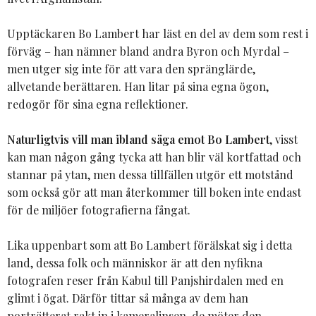
Upptäckaren Bo Lambert har läst en del av dem som rest i
förväg – han nämner bland andra Byron och Myrdal –
men utger sig inte för att vara den spränglärde,
allvetande berättaren. Han litar på sina egna ögon,
redogör för sina egna reflektioner.
Naturligtvis vill man ibland säga emot Bo Lambert
, visst
kan man någon gång tycka att han blir väl kortfattad och
stannar på ytan, men dessa tillfällen utgör ett motstånd
som också gör att man återkommer till boken inte endast
för de miljöer fotografierna fångat.
Lika uppenbart som att Bo Lambert förälskat sig i detta
land, dessa folk och människor är att den nyfikna
fotografen reser från Kabul till Panjshirdalen med en
glimt i ögat. Därför tittar så många av dem han
porträtterat rakt in i kameralinsen, de möter den