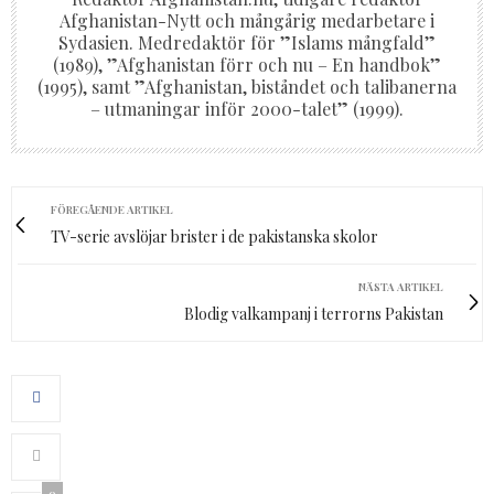
Afghanistan-Nytt och mångårig medarbetare i
Sydasien. Medredaktör för ”Islams mångfald”
(1989), ”Afghanistan förr och nu – En handbok”
(1995), samt ”Afghanistan, biståndet och talibanerna
– utmaningar inför 2000-talet” (1999).
FÖREGÅENDE ARTIKEL
TV-serie avslöjar brister i de pakistanska skolor
NÄSTA ARTIKEL
Blodig valkampanj i terrorns Pakistan
0