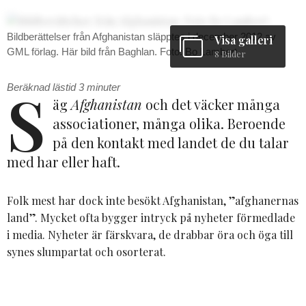
Bildberättelser från Afghanistan släpptes i december 2012 av
Visa galleri
GML förlag. Här bild från Baghlan. Foto: Bo Lambert
8 Bilder
S
Beräknad lästid
3
minuter
äg
Afghanistan
och det väcker många
associationer, många olika. Beroende
på den kontakt med landet de du talar
med har eller haft.
Folk mest har dock inte besökt Afghanistan, ”afghanernas
land”. Mycket ofta bygger intryck på nyheter förmedlade
i media. Nyheter är färskvara, de drabbar öra och öga till
synes slumpartat och osorterat.