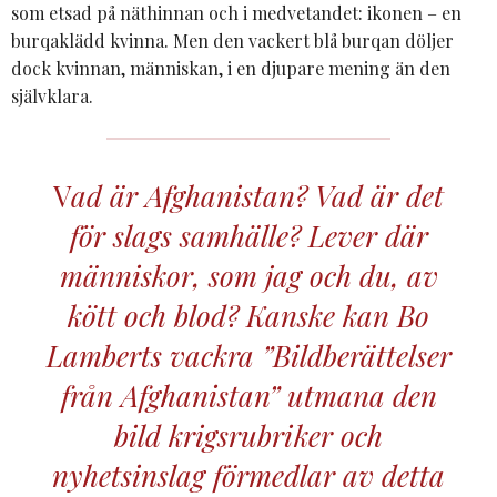
som etsad på näthinnan och i medvetandet: ikonen – en
burqaklädd kvinna. Men den vackert blå burqan döljer
dock kvinnan, människan, i en djupare mening än den
självklara.
V
ad är Afghanistan? Vad är det
för slags samhälle? Lever där
människor, som jag och du, av
kött och blod? Kanske kan Bo
Lamberts vackra ”Bildberättelser
från Afghanistan” utmana den
bild krigsrubriker och
nyhetsinslag förmedlar av detta