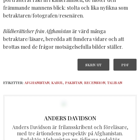
främmande mannens blick: stolta och lika nyfikna som
betraktaren/fotografen/resenären.
Bildberättelser från Afghanistan
är värd många
betraktare/läsare, beredda att fundera vidare och att
brottas med de frågor motsägelsefulla bilder ställer.
SKRIV UT
PDF
ETIKETTER:
AFGHANISTAN
,
KABUL
,
PAKISTAN
,
RECENSION
,
TALIBAN
ANDERS DAVIDSON
Anders Davidson är frilansskribent och föreläsare,
med tre årtiondens perspektiv på Afghanistan.
Redaktör Afghanistan.nu, tidigare redaktör