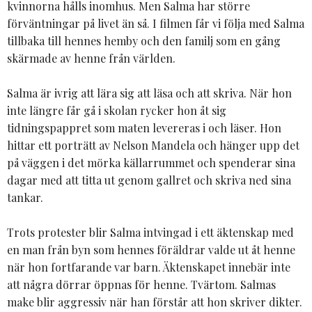
kvinnorna hålls inomhus. Men Salma har större
förväntningar på livet än så. I filmen får vi följa med Salma
tillbaka till hennes hemby och den familj som en gång
skärmade av henne från världen.
Salma är ivrig att lära sig att läsa och att skriva. När hon
inte längre får gå i skolan rycker hon åt sig
tidningspappret som maten levereras i och läser. Hon
hittar ett porträtt av Nelson Mandela och hänger upp det
på väggen i det mörka källarrummet och spenderar sina
dagar med att titta ut genom gallret och skriva ned sina
tankar.
Trots protester blir Salma intvingad i ett äktenskap med
en man från byn som hennes föräldrar valde ut åt henne
när hon fortfarande var barn. Äktenskapet innebär inte
att några dörrar öppnas för henne. Tvärtom. Salmas
make blir aggressiv när han förstår att hon skriver dikter.