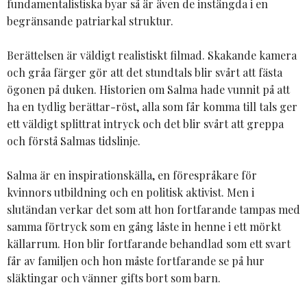
fundamentalistiska byar så är även de instängda i en
begränsande patriarkal struktur.
Berättelsen är väldigt realistiskt filmad. Skakande kamera
och gråa färger gör att det stundtals blir svårt att fästa
ögonen på duken. Historien om Salma hade vunnit på att
ha en tydlig berättar-röst, alla som får komma till tals ger
ett väldigt splittrat intryck och det blir svårt att greppa
och förstå Salmas tidslinje.
Salma är en inspirationskälla, en förespråkare för
kvinnors utbildning och en politisk aktivist. Men i
slutändan verkar det som att hon fortfarande tampas med
samma förtryck som en gång låste in henne i ett mörkt
källarrum. Hon blir fortfarande behandlad som ett svart
får av familjen och hon måste fortfarande se på hur
släktingar och vänner gifts bort som barn.