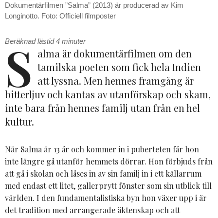
Dokumentärfilmen ”Salma” (2013) är producerad av Kim
Longinotto. Foto: Officiell filmposter
S
Beräknad lästid
4
minuter
alma är dokumentärfilmen om den
tamilska poeten som fick hela Indien
att lyssna. Men hennes framgång är
bitterljuv och kantas av utanförskap och skam,
inte bara från hennes familj utan från en hel
kultur.
När Salma är 13 år och kommer in i puberteten får hon
inte längre gå utanför hemmets dörrar. Hon förbjuds från
att gå i skolan och låses in av sin familj in i ett källarrum
med endast ett litet, gallerprytt fönster som sin utblick till
världen. I den fundamentalistiska byn hon växer upp i är
det tradition med arrangerade äktenskap och att