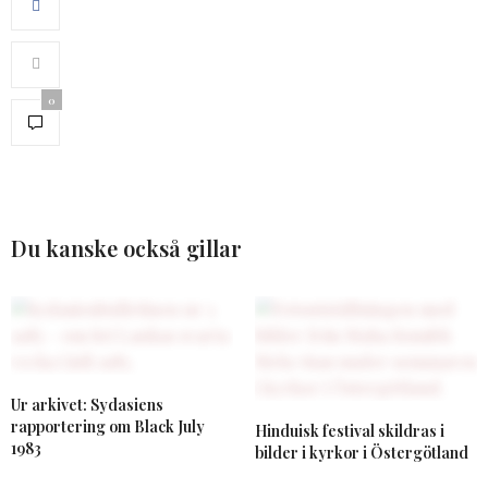
0
Du kanske också gillar
Ur arkivet: Sydasiens
rapportering om Black July
Hinduisk festival skildras i
1983
bilder i kyrkor i Östergötland