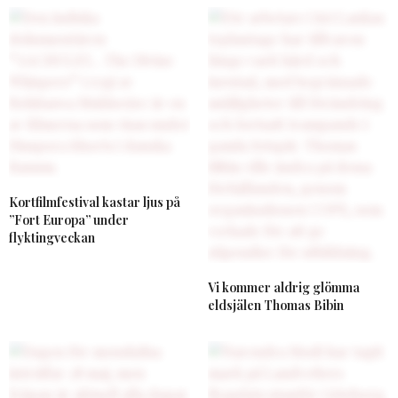
Kortfilmfestival kastar ljus på
”Fort Europa” under
flyktingveckan
Vi kommer aldrig glömma
eldsjälen Thomas Bibin