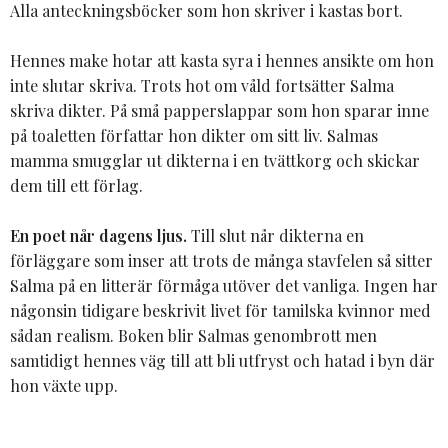
Alla anteckningsböcker som hon skriver i kastas bort.
Hennes make hotar att kasta syra i hennes ansikte om hon
inte slutar skriva. Trots hot om våld fortsätter Salma
skriva dikter. På små papperslappar som hon sparar inne
på toaletten författar hon dikter om sitt liv. Salmas
mamma smugglar ut dikterna i en tvättkorg och skickar
dem till ett förlag.
En poet når dagens ljus.
Till slut når dikterna en
förläggare som inser att trots de många stavfelen så sitter
Salma på en litterär förmåga utöver det vanliga. Ingen har
någonsin tidigare beskrivit livet för tamilska kvinnor med
sådan realism. Boken blir Salmas genombrott men
samtidigt hennes väg till att bli utfryst och hatad i byn där
hon växte upp.