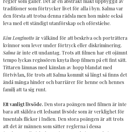
regler som gäller. Det är en abstrakt makt uppbyggd av
traditioner som förtrycker livet för alla i byn. Salma var
den första att trotsa denna rädsla men hon måste också
leva med ett ständigt utanförskap och oförståelse.
Kim Longinotto
är välkänd för att beskriva och porträttera
kvinnor som lever under förtryck eller diskriminering.
Salma
är inte ett undantag. Trots att filmen har ett ojämnt
tempo lyckas regissören knyta ihop filmen på ett fint sätt.
Tittaren lämnas med känslan av hopp blandat med
förtvivlan, för trots att Salma kommit så långt så finns det
ändå många hinder och barriärer för henne och hennes
familj att ta sig runt.
Ett vanligt livsöde.
Den stora poängen med filmen är inte
bara att skildra ett ledsamt livsöde som är verklighet för
tusentals flickor i Indien. Den stora poängen är att trots
att det är männen som sätter reglerna i dessa