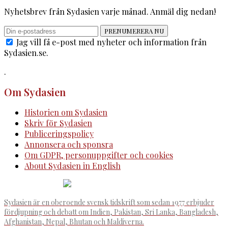
Nyhetsbrev från Sydasien varje månad. Anmäl dig nedan!
PRENUMERERA NU
Jag vill få e-post med nyheter och information från
Sydasien.se.
.
Om Sydasien
Historien om Sydasien
Skriv för Sydasien
Publiceringspolicy
Annonsera och sponsra
Om GDPR, personuppgifter och cookies
About Sydasien in English
Sydasien är en oberoende svensk tidskrift som sedan 1977 erbjuder
fördjupning och debatt om Indien, Pakistan, Sri Lanka, Bangladesh,
Afghanistan, Nepal, Bhutan och Maldiverna.