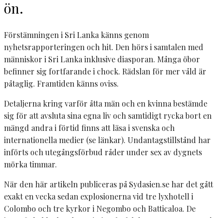
ön.
Förstämningen i Sri Lanka känns genom
nyhetsrapporteringen och hit. Den hörs i samtalen med
människor i Sri Lanka inklusive diasporan. Många öbor
befinner sig fortfarande i chock. Rädslan för mer våld är
påtaglig. Framtiden känns oviss.
Detaljerna kring varför åtta män och en kvinna bestämde
sig för att avsluta sina egna liv och samtidigt rycka bort en
mängd andra i förtid finns att läsa i svenska och
internationella medier (se länkar). Undantagstillstånd har
införts och utegångsförbud råder under sex av dygnets
mörka timmar.
När den här artikeln publiceras på Sydasien.se har det gått
exakt en vecka sedan explosionerna vid tre lyxhotell i
Colombo och tre kyrkor i Negombo och Batticaloa. De