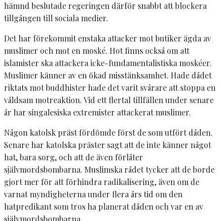
hämnd beslutade regeringen därför snabbt att blockera
tillgången till sociala medier.
Det har förekommit enstaka attacker mot butiker ägda av
muslimer och mot en moské. Hot finns också om att
islamister ska attackera icke-fundamentalistiska moskéer.
Muslimer känner av en ökad misstänksamhet. Hade dådet
riktats mot buddhister hade det varit svårare att stoppa en
våldsam motreaktion. Vid ett flertal tillfällen under senare
år har singalesiska extremister attackerat muslimer.
Någon katolsk präst fördömde först de som utfört dåden.
Senare har katolska präster sagt att de inte känner något
hat, bara sorg, och att de även förlåter
självmordsbombarna. Muslimska rådet tycker att de borde
gjort mer för att förhindra radikalisering, även om de
varnat myndigheterna under flera års tid om den
hatpredikant som tros ha planerat dåden och var en av
självmordsbombarna.