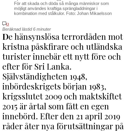
För att skada och döda så många människor som
möjligt användes kraftiga sprängladdningar i
kombination med stålkulor. Foto: Johan Mikaelsson
0
Beräknad lästid
6
minuter
D
e hänsynslösa terrordåden mot
kristna påskfirare och utländska
turister innebär ett nytt före och
efter för Sri Lanka.
Självständigheten 1948,
inbördeskrigets början 1983,
krigsslutet 2009 och maktskiftet
2015 är årtal som fått en egen
innebörd. Efter den 21 april 2019
råder åter nya förutsättningar på