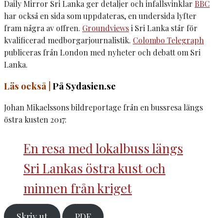
Daily Mirror Sri Lanka ger detaljer och infallsvinklar
BBC
har också en sida som uppdateras, en undersida lyfter
fram några av offren.
Groundviews
i Sri Lanka står för
kvalificerad medborgarjournalistik.
Colombo Telegraph
publiceras från London med nyheter och debatt om Sri
Lanka.
Läs också |
På Sydasien.se
Johan Mikaelssons bildreportage från en bussresa längs
östra kusten 2017:
En resa med lokalbuss längs
Sri Lankas östra kust och
minnen från kriget
Skriv ut
PDF