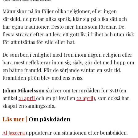
Människor på ön följer olika religioner, eller ingen
särskild, de pratar olika språk, klär sig på olika sätt och
har egna traditioner. Desto mer finns som förenar. De
flesta strävar efter att leva ett gott liv, i frihet och utan risk
för att utsättas för våld eller hat.
De som ber, i enlighet med tron inom någon religion eller
bara mest reflekterar inom sig själv, gör det med hopp om
en bättre framtid. För de sörjande väntar en svår tid.
Framtiden på ön blev med ens oviss.
Johan Mikaelsson
skriver om terrordåden för SvD (
en
artikel
21 april
och en på
kvällen
22 april)
, som också har
skapat en samlingssida,
Läs mer |
Om påskdåden
Al Jazeera
uppdaterar om situationen efter bombdåden.