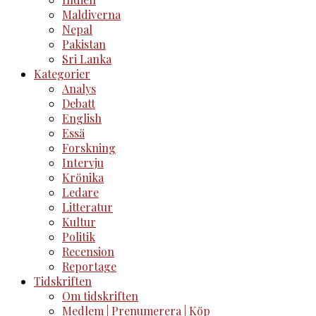
Maldiverna
Nepal
Pakistan
Sri Lanka
Kategorier
Analys
Debatt
English
Essä
Forskning
Intervju
Krönika
Ledare
Litteratur
Kultur
Politik
Recension
Reportage
Tidskriften
Om tidskriften
Medlem | Prenumerera | Köp