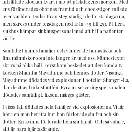
inträffade klockan kvart i nio på påskdagens morgon. Med
ens förändrades öbornas framtid och chockvågor rullade
över världen. Dödssiffran steg stadigt de första dagarna,
men skrevs under onsdagen ned från 359 till 253. På flera
sjukhus kämpar sjukhuspersonal med att hålla patienter
vid liv.
Samtidigt minns familjer och vänner de fantastiska och
fina människor som inte längre är med oss. Minnestexter
skrivs på olika håll. Först kom beskedet att den kända tv-
kocken Shantha Mayadunne och hennes dotter Nisanga
Mayadunne dödades vid explosionen i hotellet Shangri-La,
där de åt av frukostbuffén. Fyra ur serveringspersonalen
dödades samtidigt, liksom många gäster.
I vissa fall dödades hela familjer vid explosionerna. Vi får
höra en man berätta hur han förlorade sin fru och sin
dotter. En kvinna förlorade hela sin familj. Och så vidare,
allt är bara hjärtskärande.