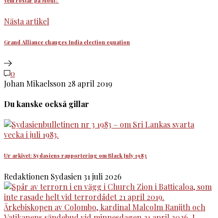
Vem röstar på Modi?
Nästa artikel
Grand Alliance changes India election equation
0
Johan Mikaelsson
28 april 2019
Du kanske också gillar
Ur arkivet: Sydasiens rapportering om Black July 1983
Redaktionen Sydasien
31 juli 2026