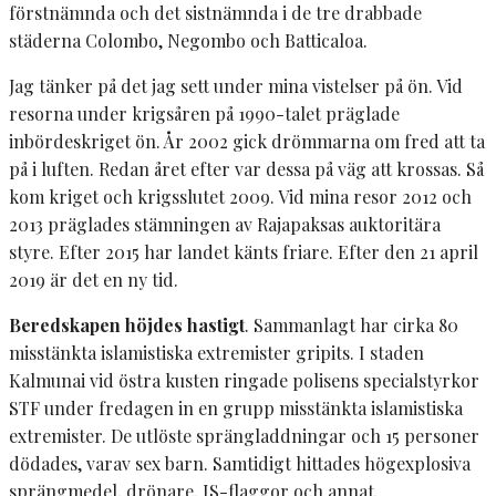
förstnämnda och det sistnämnda i de tre drabbade
städerna Colombo, Negombo och Batticaloa.
Jag tänker på det jag sett under mina vistelser på ön. Vid
resorna under krigsåren på 1990-talet präglade
inbördeskriget ön. År 2002 gick drömmarna om fred att ta
på i luften. Redan året efter var dessa på väg att krossas. Så
kom kriget och krigsslutet 2009. Vid mina resor 2012 och
2013 präglades stämningen av Rajapaksas auktoritära
styre. Efter 2015 har landet känts friare. Efter den 21 april
2019 är det en ny tid.
Beredskapen höjdes hastigt
. Sammanlagt har cirka 80
misstänkta islamistiska extremister gripits. I staden
Kalmunai vid östra kusten ringade polisens specialstyrkor
STF under fredagen in en grupp misstänkta islamistiska
extremister. De utlöste sprängladdningar och 15 personer
dödades, varav sex barn. Samtidigt hittades högexplosiva
sprängmedel, drönare, IS-flaggor och annat.