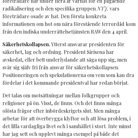
företrädare har under flera år varnat för en pågående
radikalisering och den specifika gruppen
NTJ,
vars
företrädare osade av hat. Den första konkreta
informationen om hot om nära förestående terrordåd kom
från den indiska underrättelsetjänsten RAW den 4 april.
Säkerhetskollapsen.
Ytterst ansvarar presidenten för
säkerhet, lag och ordning. President Sirisena har
avskedat, eller bett underlydande att säga upp sig, men
svär sig själv fri från ansvar för säkerhetskollapsen.
Positioneringen och spekulationerna om vem som kan dra
fördelar i det kommande presidentval har redan börjat.
Det talas om motsättningar mellan folkgrupper och
religioner på ön. Visst, de finns. Och det finns många
olösta frågor efter inbördeskrigets slut. Men många
arbetar för att överbrygga klyftor och att lösa problem, i
det lilla vardagliga livet och i samhället i stort. Inte minst
har jag sett och upplevt många exempel på både det