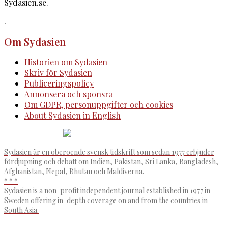
Sydasien.se.
.
Om Sydasien
Historien om Sydasien
Skriv för Sydasien
Publiceringspolicy
Annonsera och sponsra
Om GDPR, personuppgifter och cookies
About Sydasien in English
Sydasien är en oberoende svensk tidskrift som sedan 1977 erbjuder
fördjupning och debatt om Indien, Pakistan, Sri Lanka, Bangladesh,
Afghanistan, Nepal, Bhutan och Maldiverna.
* * *
Sydasien is a non-profit independent journal established in 1977 in
Sweden offering in-depth coverage on and from the countries in
South Asia.