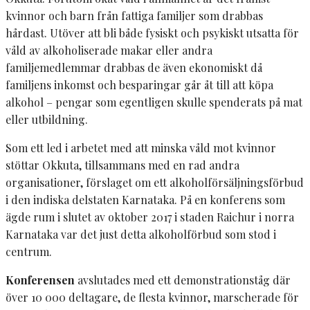
kvinnor och barn från fattiga familjer som drabbas
hårdast. Utöver att bli både fysiskt och psykiskt utsatta för
våld av alkoholiserade makar eller andra
familjemedlemmar drabbas de även ekonomiskt då
familjens inkomst och besparingar går åt till att köpa
alkohol – pengar som egentligen skulle spenderats på mat
eller utbildning.
Som ett led i arbetet med att minska våld mot kvinnor
stöttar Okkuta, tillsammans med en rad andra
organisationer, förslaget om ett alkoholförsäljningsförbud
i den indiska delstaten Karnataka. På en konferens som
ägde rum i slutet av oktober 2017 i staden Raichur i norra
Karnataka var det just detta alkoholförbud som stod i
centrum.
Konferensen
avslutades med ett demonstrationståg där
över 10 000 deltagare, de flesta kvinnor, marscherade för