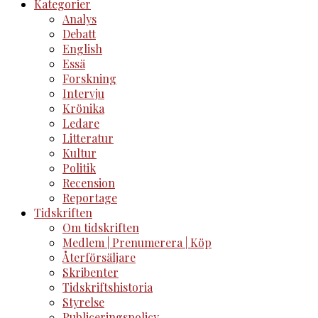
Kategorier
Analys
Debatt
English
Essä
Forskning
Intervju
Krönika
Ledare
Litteratur
Kultur
Politik
Recension
Reportage
Tidskriften
Om tidskriften
Medlem | Prenumerera | Köp
Återförsäljare
Skribenter
Tidskriftshistoria
Styrelse
Publiceringspolicy