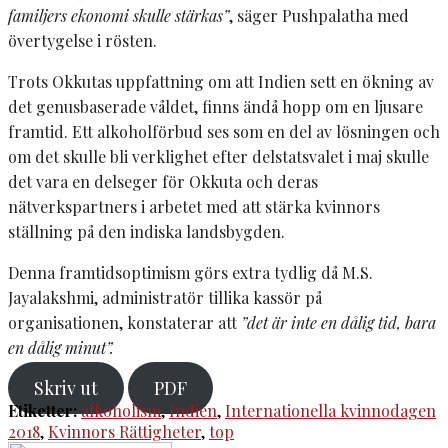
familjers ekonomi skulle stärkas”
, säger Pushpalatha med
övertygelse i rösten.
Trots Okkutas uppfattning om att Indien sett en ökning av
det genusbaserade våldet, finns ändå hopp om en ljusare
framtid. Ett alkoholförbud ses som en del av lösningen och
om det skulle bli verklighet efter delstatsvalet i maj skulle
det vara en delseger för Okkuta och deras
nätverkspartners i arbetet med att stärka kvinnors
ställning på den indiska landsbygden.
Denna framtidsoptimism görs extra tydlig då M.S.
Jayalakshmi, administratör tillika kassör på
organisationen, konstaterar att
”det är inte en dålig tid, bara
en dålig minut”.
Skriv ut
PDF
Etiketter:
alkoholism
,
Indien
,
Internationella kvinnodagen
2018
,
Kvinnors Rättigheter
,
top