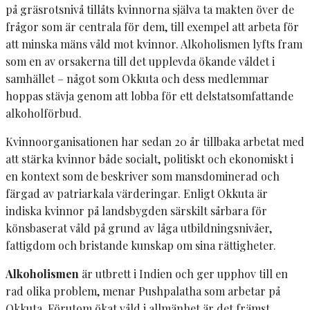
på gräsrotsnivå tillåts kvinnorna själva ta makten över de
frågor som är centrala för dem, till exempel att arbeta för
att minska mäns våld mot kvinnor. Alkoholismen lyfts fram
som en av orsakerna till det upplevda ökande våldet i
samhället – något som Okkuta och dess medlemmar
hoppas stävja genom att lobba för ett delstatsomfattande
alkoholförbud.
Kvinnoorganisationen har sedan 20 år tillbaka arbetat med
att stärka kvinnor både socialt, politiskt och ekonomiskt i
en kontext som de beskriver som mansdominerad och
färgad av patriarkala värderingar. Enligt Okkuta är
indiska kvinnor på landsbygden särskilt sårbara för
könsbaserat våld på grund av låga utbildningsnivåer,
fattigdom och bristande kunskap om sina rättigheter.
Alkoholismen
är utbrett i Indien och ger upphov till en
rad olika problem, menar Pushpalatha som arbetar på
Okkuta. Förutom ökat våld i allmänhet är det främst